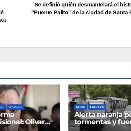
Se definió quién desmantelará el hist
ué
“Puente Palito” de la ciudad de Santa
 su
ES
LOCALES
CLIMA
LOCALES
orma
Alerta naranja p
isional: Olivares
tormentas y fue
có que el fallo
vientos en Santa