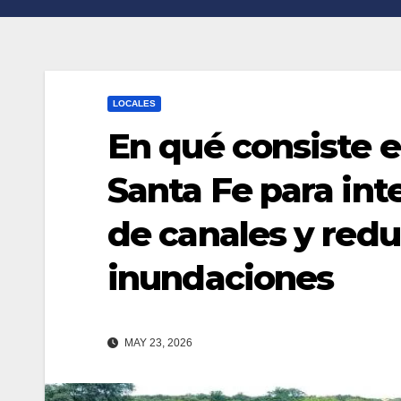
n
r
k
t
i
LOCALES
r
En qué consiste e
Santa Fe para int
de canales y reduc
inundaciones
MAY 23, 2026