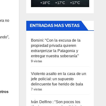
+18°C
+17°C
+17°C
+17°C
+17
ora no
ENTRADAS MAS VISTAS
ando”,
Borsini: “Con la excusa de la
propiedad privada quieren
extranjerizar la Patagonia y
entregar nuestra soberanía”
9 vistas
Violento asalto en la casa de un
jefe policial: un supuesto
delincuente fue herido de bala
7 vistas
etros
Iván Delfino : “Son pocos los