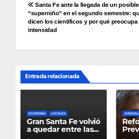
p
o
k
Navegación
Santa Fe ante la llegada de un posible
k
“superniño” en el segundo semestre: q
de
dicen los científicos y por qué preocupa
entradas
intensidad
Entrada relacionada
ECONOMÍA
LOCALES
JUDICIAL
Gran Santa Fe volvió
Ref
a quedar entre las
Prev
cinco regiones con
indi