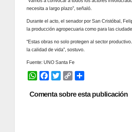
“Vamos a convocar a todos los actores involucrados
necesita a largo plazo”, señaló.
Durante el acto, el senador por San Cristóbal, Feli
la producción agropecuaria como para las ciudades 
“Estas obras no solo protegen al sector productiv
la calidad de vida”, sostuvo.
Fuente: UNO Santa Fe
W
F
T
C
C
h
a
wi
o
o
at
c
tt
p
m
Comenta sobre esta publicación
s
e
er
y
p
A
b
Li
ar
p
o
n
tir