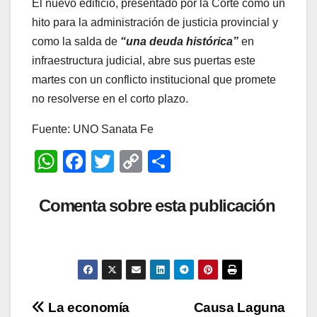
El nuevo edificio, presentado por la Corte como un
hito para la administración de justicia provincial y
como la salda de
“una deuda histórica”
en
infraestructura judicial, abre sus puertas este
martes con un conflicto institucional que promete
no resolverse en el corto plazo.
Fuente: UNO Sanata Fe
W
F
T
C
C
h
a
wi
o
o
at
c
tt
p
m
Comenta sobre esta publicación
s
e
er
y
p
A
b
Li
ar
p
o
n
tir
p
o
k
Navegación
La economía
Causa Laguna