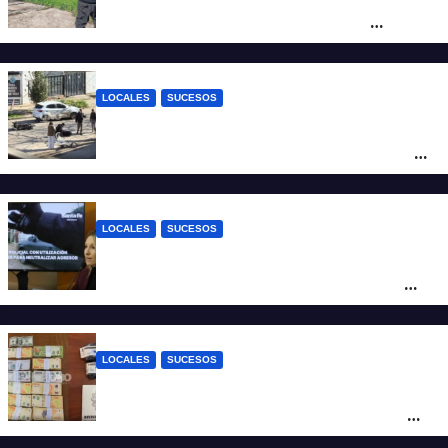
altura del club Náutico Sur es el de
Fernando Cappi, el kitesurfista buscado
intensamente
LOCALES
SUCESOS
Violento choque entre un auto y una
moto en barrio Alvear: una mujer quedó
tendida sobre la calzada
LOCALES
SUCESOS
Con una pistola Taser, la Policía redujo a
un hombre que amenazaba a su padre
con un arma blanca en la ruta 168
LOCALES
SUCESOS
Denunció a su inquilino por movimientos
sospechosos y la Policía secuestró más
de 700 gramos de cocaína