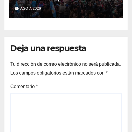
de organizaciones sociales y
AGO 7, 2026
sindicales
Deja una respuesta
Tu dirección de correo electrónico no será publicada.
Los campos obligatorios están marcados con
*
Comentario
*