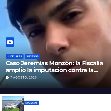
JUDICIALES
SUCESOS
Caso Jeremías Monzón: la Fiscalía
amplió la imputación contra la
menor acusada del crimen y la
7 AGOSTO, 2026
causa se encamina al juicio por
jurados
SUCESOS
Triste confirmación: el cuerpo hallado a la