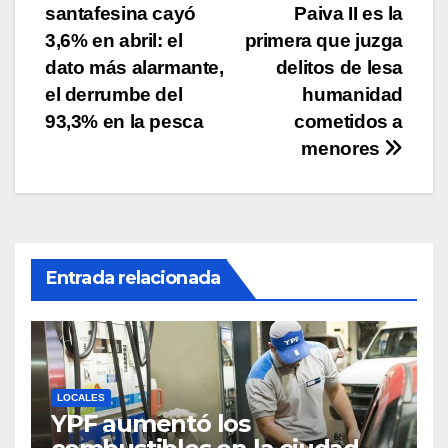
k
santafesina cayó
Paiva II es la
de
3,6% en abril: el
primera que juzga
entradas
dato más alarmante,
delitos de lesa
el derrumbe del
humanidad
93,3% en la pesca
cometidos a
menores
Entrada relacionada
LOCALES
YPF aumentó los