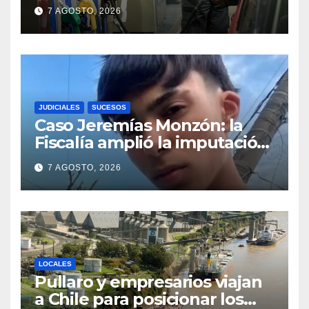
Santa Fe: la nafta súper
7 AGOSTO, 2026
superó los $2.100 y llenar el
tanque cuesta más de
$94.000
JUDICIALES
SUCESOS
Caso Jeremías Monzón: la
Fiscalía amplió la imputación
contra la menor acusada del
7 AGOSTO, 2026
crimen y la causa se
encamina al juicio por jurados
LOCALES
Pullaro y empresarios viajan
a Chile para posicionar los