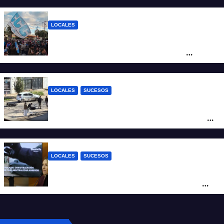
mineras
LOCALES
Cortes y desvíos en el centro de Santa Fe
por una marcha de organizaciones
sociales y sindicales
LOCALES
SUCESOS
Violento choque entre un auto y una
moto en barrio Alvear: una mujer quedó
tendida sobre la calzada
LOCALES
SUCESOS
Con una pistola Taser, la Policía redujo a
un hombre que amenazaba a su padre
con un arma blanca en la ruta 168