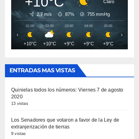
+10°C
Claro
2.7 m/s
87%
755
mmHg
01:00
02:00
03:00
04:00
05:00
06:00
‹
›
+10°C
+10°C
+9°C
+9°C
+9°C
+9°C
ENTRADAS MAS VISTAS
Quinielas todos los números: Viernes 7 de agosto
2020
13 vistas
Los Senadores que votaron a favor de la Ley de
extranjerización de tierras
9 vistas