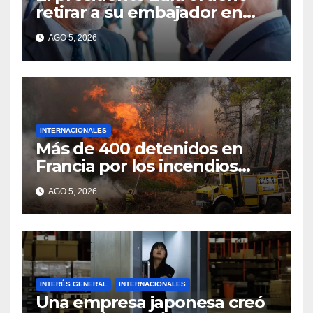
retirar a su embajador en
Argentina
AGO 5, 2026
INTERNACIONALES
Más de 400 detenidos en
Francia por los incendios
forestales
AGO 5, 2026
INTERÉS GENERAL
INTERNACIONALES
Una empresa japonesa creó