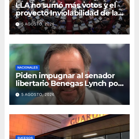
LLA no sumó más votos y el
proyecto Inviolabilidad de la
Propiedad Privada corre
5 AGOSTO, 2026
riesgo de caerse en el
Senado
NACIONALES
Piden impugnar al senador
libertario Benegas Lynch por
tener una empresa que
5 AGOSTO, 2026
vende tierras a extranjeros
SUCESOS