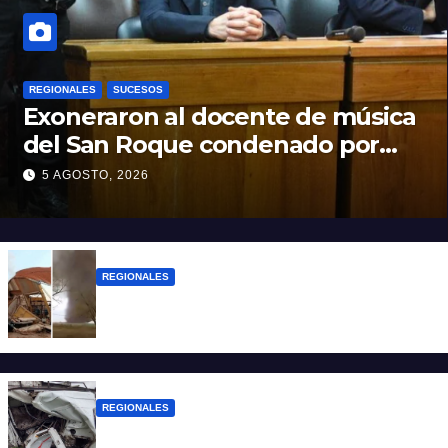
REGIONALES
SUCESOS
Exoneraron al docente de música
del San Roque condenado por
abuso sexual infantil
5 AGOSTO, 2026
REGIONALES
Asisten a las familias afectadas por el
tornado en Bernardo de Irigoyen
REGIONALES
Una mujer falleció tras ser embestida su