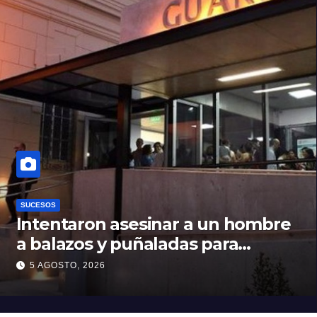
SUCESOS
Intentaron asesinar a un hombre
a balazos y puñaladas para
robarle su moto en barrio Santa
5 AGOSTO, 2026
Rosa de Lima