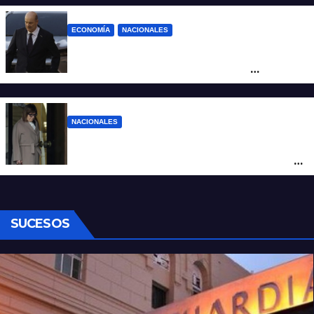
ECONOMÍA
NACIONALES
Karina corrió a Sturzenegger de la
negociación por el practicaje y le
suspendió el decreto para levantar el paro
NACIONALES
La Rosada culpa a Bullrich por el fracaso
de la ley de tierras y dicen que mintió con
el número de votos
SUCESOS