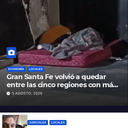
ECONOMÍA
LOCALES
Gran Santa Fe volvió a quedar
entre las cinco regiones con más
pobreza del país
5 AGOSTO, 2026
JUDICIALES
LOCALES