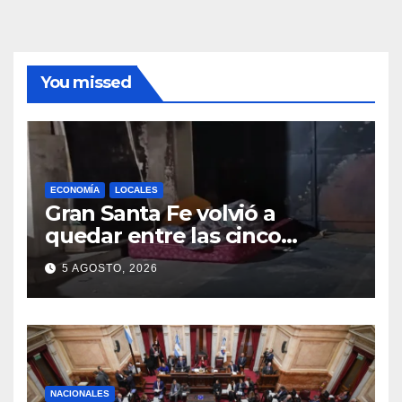
You missed
ECONOMÍA
LOCALES
Gran Santa Fe volvió a
quedar entre las cinco
regiones con más pobreza
5 AGOSTO, 2026
del país
NACIONALES