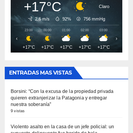
+17°C
Claro
2.6 m/s
92%
756
mmHg
23:00
00:00
01:00
02:00
03:00
04:00
‹
›
+17°C
+17°C
+17°C
+17°C
+17°C
+17°C
ENTRADAS MAS VISTAS
Borsini: “Con la excusa de la propiedad privada
quieren extranjerizar la Patagonia y entregar
nuestra soberanía”
9 vistas
Violento asalto en la casa de un jefe policial: un