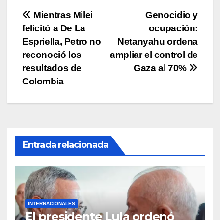
p
o
k
Navegación
Mientras Milei
Genocidio y
k
felicitó a De La
ocupación:
de
Espriella, Petro no
Netanyahu ordena
entradas
reconoció los
ampliar el control de
resultados de
Gaza al 70%
Colombia
Entrada relacionada
INTERNACIONALES
El presidente Lula ordenó