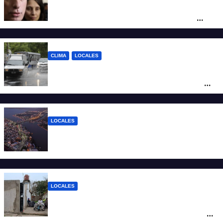
Reforma Previsional: Olivares indicó que
el fallo de la Justicia tiene un impacto
ético y ratificó que la Provincia apelará
ante la Corte Nacional
CLIMA
LOCALES
Alerta naranja por tormentas y fuertes
vientos en Santa Fe: anuncian ráfagas de
hasta 90 km/h, granizo y un brusco
descenso de temperatura
LOCALES
Todo lo que tenés que saber antes de
salir de casa este miércoles 5 de agosto
LOCALES
“Polenta, hambre y amenazas”: cómo era
la vida dentro del geriátrico investigado