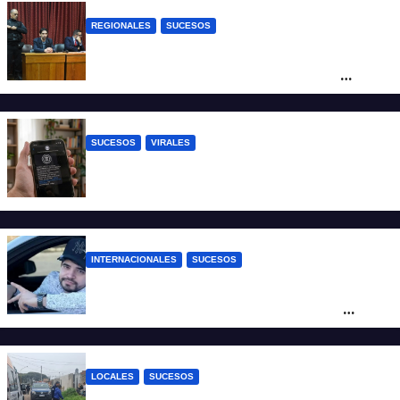
REGIONALES
SUCESOS
Exoneraron al docente de música del San
Roque condenado por abuso sexual
infantil
SUCESOS
VIRALES
Estafa virtual: advierten sobre un fraude
que usa la imagen del Banco Central
INTERNACIONALES
SUCESOS
Conmoción en México: un influencer fue
asesinado de un balazo durante una
transmisión en vivo
LOCALES
SUCESOS