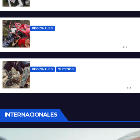
camioneta
REGIONALES
Ruta Nacional 14: dos muertos y dos
heridos graves tras un choque frontal
cerca de Santo Tomé
REGIONALES
SUCESOS
Hallan restos humanos en el norte
santafesino: investigan si pertenecen a
Rubén Solís
INTERNACIONALES