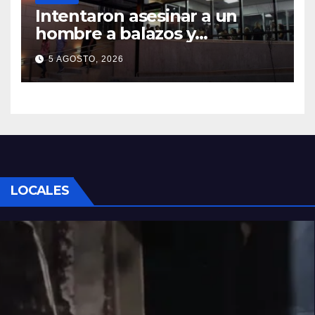
Intentaron asesinar a un
hombre a balazos y
puñaladas para robarle su
5 AGOSTO, 2026
moto en barrio Santa Rosa de
Lima
LOCALES