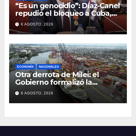
“Es un genocidio”: Díaz-Canel
repudió el bloqueo a Cuba,
apuntó a Trump y reclamó
6 AGOSTO, 2026
condenas internacionales
ECONOMÍA
NACIONALES
Otra derrota de Milei: el
Gobierno formalizó la
marcha atrás con la
6 AGOSTO, 2026
desregulación del practicaje