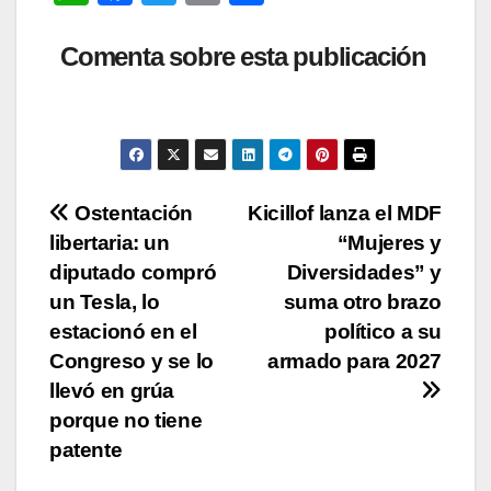
h
a
wi
o
o
at
c
tt
p
m
Comenta sobre esta publicación
s
e
er
y
p
A
b
Li
ar
p
o
n
tir
p
o
k
Navegación
Ostentación
Kicillof lanza el MDF
k
libertaria: un
“Mujeres y
de
diputado compró
Diversidades” y
entradas
un Tesla, lo
suma otro brazo
estacionó en el
político a su
Congreso y se lo
armado para 2027
llevó en grúa
porque no tiene
patente