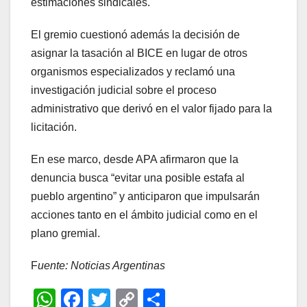
estimaciones sindicales.
El gremio cuestionó además la decisión de
asignar la tasación al BICE en lugar de otros
organismos especializados y reclamó una
investigación judicial sobre el proceso
administrativo que derivó en el valor fijado para la
licitación.
En ese marco, desde APA afirmaron que la
denuncia busca “evitar una posible estafa al
pueblo argentino” y anticiparon que impulsarán
acciones tanto en el ámbito judicial como en el
plano gremial.
F
uente: Noticias Argentinas
W
F
T
C
C