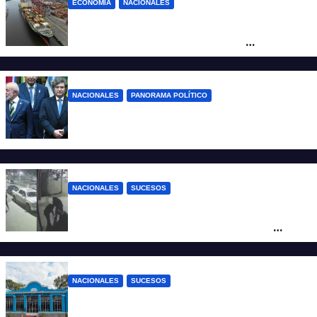
ECONOMÍA
NACIONALES
Otra derrota de Milei: el Gobierno
formalizó la marcha atrás con la
desregulación del practicaje
NACIONALES
PANORAMA POLÍTICO
Milei contra Lula: “Fue una intervención
inédita en la política brasileña”
NACIONALES
SUCESOS
Neuquén: policías golpearon brutalmente
a un joven a la salida de un boliche y
quedaron filmados
NACIONALES
SUCESOS
Córdoba: un nene llevó un arma de fuego