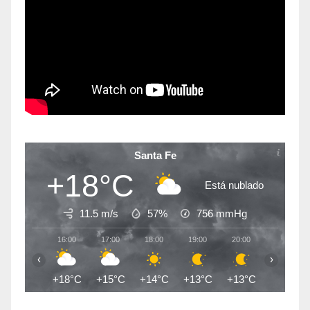
Santa Fe
+18°C
Está nublado
11.5 m/s
57%
756
mmHg
16:00
17:00
18:00
19:00
20:00
21:00
‹
›
+18°C
+15°C
+14°C
+13°C
+13°C
+12°C