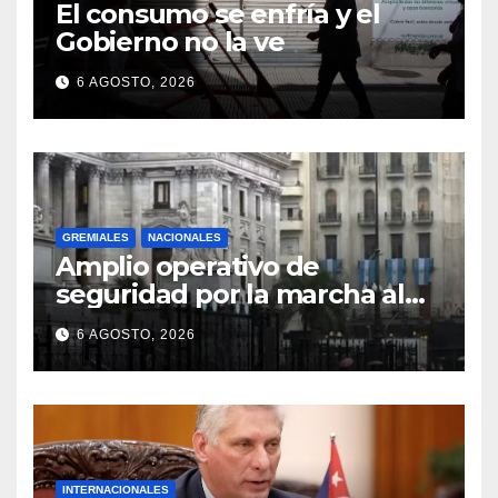
El consumo se enfría y el
Gobierno no la ve
6 AGOSTO, 2026
GREMIALES
NACIONALES
Amplio operativo de
seguridad por la marcha al
Congreso: el mapa de los
6 AGOSTO, 2026
cortes y desvíos
INTERNACIONALES