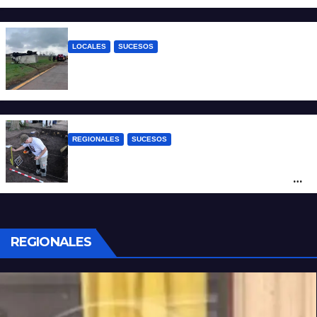
quedaron filmados
LOCALES
SUCESOS
Accidente fatal: un muerto tras el vuelco
de un camión frigorífico en la Autovía 19
REGIONALES
SUCESOS
Hallaron los primeros restos humanos en
la investigación por la Masacre Indígena
de San Antonio de Obligado
REGIONALES