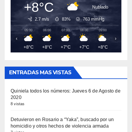
+8°C
Nublado
2.7 m/s
83%
763
mmHg
05:00
06:00
07:00
08:00
09:00
10:00
‹
›
+8°C
+8°C
+7°C
+7°C
+8°C
+10°C
ENTRADAS MAS VISTAS
Quiniela todos los números: Jueves 6 de Agosto de
2020
8 vistas
Detuvieron en Rosario a “Yaka”, buscado por un
homicidio y otros hechos de violencia armada