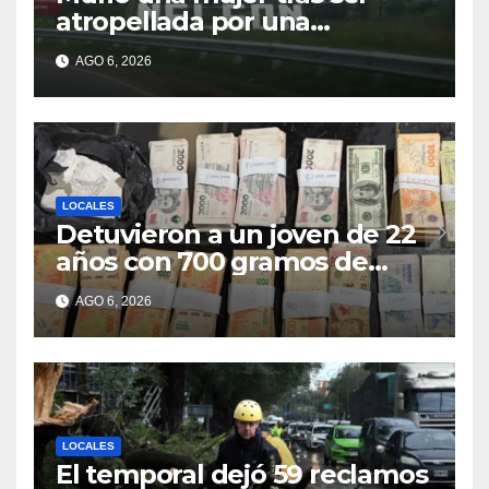
atropellada por una
motocicleta en Nelson
AGO 6, 2026
LOCALES
Detuvieron a un joven de 22
años con 700 gramos de
cocaína
AGO 6, 2026
LOCALES
El temporal dejó 59 reclamos