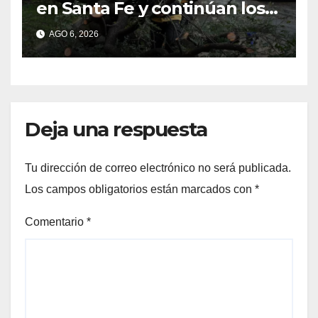
en Santa Fe y continúan los
operativos municipales
AGO 6, 2026
Deja una respuesta
Tu dirección de correo electrónico no será publicada.
Los campos obligatorios están marcados con
*
Comentario
*