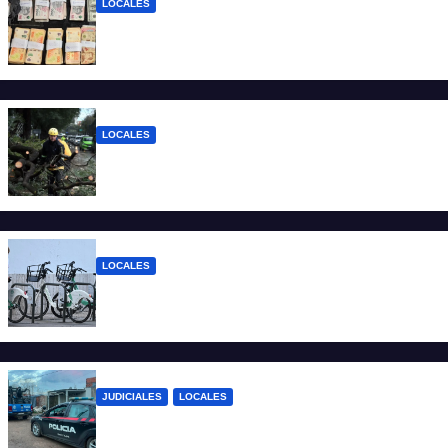
LOCALES
Detuvieron a un joven de 22 años con 700
gramos de cocaína
LOCALES
El temporal dejó 59 reclamos en Santa Fe
y continúan los operativos municipales
LOCALES
Santa Fe: la bici pública ya supera los 670
mil viajes y suma nuevas estaciones
JUDICIALES
LOCALES
Detuvieron a un joven por tentativa de