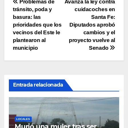
Navegación
Problemas de
Avanza la ley contra
k
tránsito, poda y
cuidacoches en
de
basura: las
Santa Fe:
entradas
prioridades que los
Diputados aprobó
vecinos del Este le
cambios y el
plantearon al
proyecto vuelve al
municipio
Senado
Entrada relacionada
LOCALES
Murió una mujer tras ser