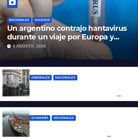
NACIONALES
SUCESOS
Un argentino contrajo hantavirus
durante un viaje por Europa y
permanece aislado en España
6 AGOSTO, 2026
GREMIALES
NACIONALES
Amplio operativo de seguridad por la
marcha al Congreso: el mapa de los
cortes y desvíos
ECONOMÍA
NACIONALES
Otra derrota de Milei: el Gobierno
formalizó la marcha atrás con la