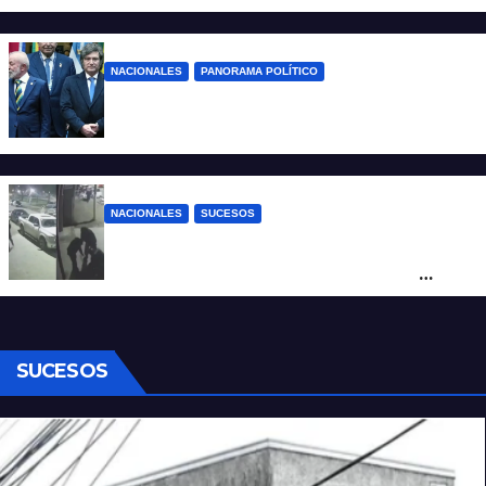
desregulación del practicaje
NACIONALES
PANORAMA POLÍTICO
Milei contra Lula: “Fue una intervención
inédita en la política brasileña”
NACIONALES
SUCESOS
Neuquén: policías golpearon brutalmente
a un joven a la salida de un boliche y
quedaron filmados
SUCESOS