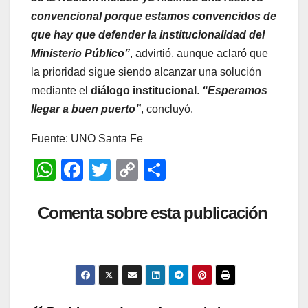
convencional porque estamos convencidos de
que hay que defender la institucionalidad del
Ministerio Público”
, advirtió, aunque aclaró que
la prioridad sigue siendo alcanzar una solución
mediante el
diálogo institucional
.
“Esperamos
llegar a buen puerto”
, concluyó.
Fuente: UNO Santa Fe
W
F
T
C
C
h
a
wi
o
o
at
c
tt
p
m
Comenta sobre esta publicación
s
e
er
y
p
A
b
Li
ar
p
o
n
tir
p
o
k