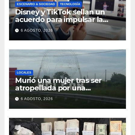
ESCENARIO & SOCIEDAD
TECNOLOGÍA
Disney y TikTok sellan un
acuerdo para impulsar la
creación de contenido oficial
6 AGOSTO, 2026
en formato vertical
LOCALES
Murió una mujer tras ser
atropellada por una
motocicleta en Nelson
6 AGOSTO, 2026