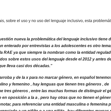
s, sobre el uso y no uso del lenguaje inclusivo, esta problemát
estión nueva la problemática del lenguaje inclusivo tiene 
 enterado por entrevistas a los adolescentes es otro tema
 la RAE ya que siempre la nombran como la entidad regula
cidos sobre estos usos del lenguaje desde el 2012 y antes d
que lleva casi dos décadas.”
 arroba y de la x para no marcar género, en español tenemo
no y femenino , hay lenguas que tienen tres géneros , de
iene tres géneros , entre las muchas formas de distinguir el 
 en oposición a la a , pero hay otras que no tienen el géne
notar, para referenciar una entidad masculina o femenina 
ferenciado a un niñíto o a una niñita , hay diferentes marcas