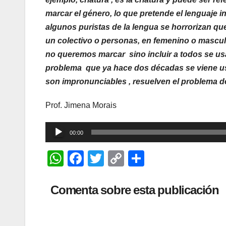
marcar el género, lo que pretende el lenguaje i
algunos puristas de la lengua se horrorizan que 
un colectivo o personas, en femenino o mascul
no queremos marcar sino incluir a todos se usa
problema que ya hace dos décadas se viene usa
son impronunciables , resuelven el problema de 
Prof. Jimena Morais
Reproductor
00:00
de
W
F
T
C
C
audio
h
a
wi
o
o
at
c
tt
p
m
Comenta sobre esta publicación
s
e
er
y
p
A
b
Li
ar