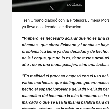
Tren Urbano dialogó con la Profesora Jimena Morai
ya lleva dos décadas de discución .
“Primero es necesario aclarar que no es una cu
décadas , que ahora Feimann y Lanatta se hayan
problemática tiene ya dos décadas y de hecho
de la Lengua, que no lo es, tiene textos produ
año , no es una moda pasajera sino una lucha 
“En realidad el proceso empezó con el uso del
varios morfemas que distinguen género masculi
hecho el español proviene del latín y el latín t
masculino del femenino la más frecuente es la o
marcado o que se usa la misma palabra para de
ejemplo, criatura , es la criatura y puede ser re