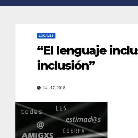
n
r
k
t
i
LOCALES
r
“El lenguaje inclu
inclusión”
JUL 17, 2018