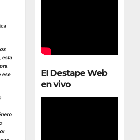
ica
dos
, esta
dora
El Destape Web
e ese
en vivo
s
género
ro
por
 para