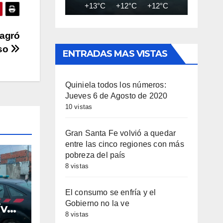
+13°C
+12°C
+12°C
+11°C
+11
minuir
sagró
so
umen.
ENTRADAS MAS VISTAS
Quiniela todos los números:
Jueves 6 de Agosto de 2020
10 vistas
Gran Santa Fe volvió a quedar
entre las cinco regiones con más
pobreza del país
8 vistas
El consumo se enfría y el
Gobierno no la ve
iva
8 vistas