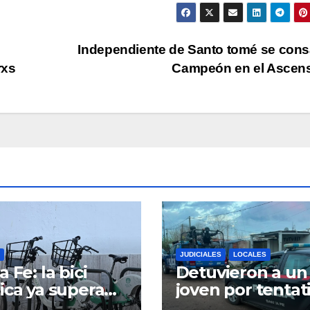
o
dis
Independiente de Santo tomé se con
el
rxs
Campeón en el Ascen
vol
JUDICIALES
LOCALES
 Fe: la bici
Detuvieron a un
ica ya supera
joven por tentat
70 mil viajes y
de homicidio en