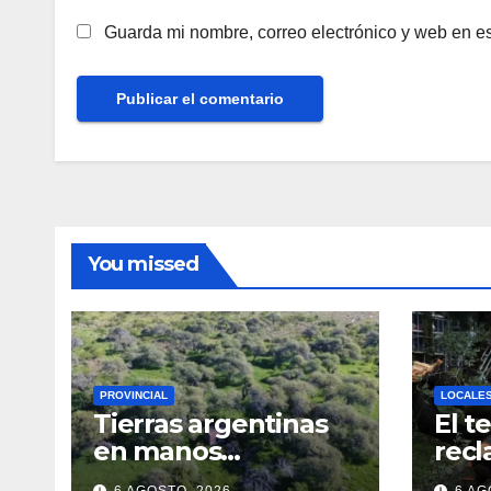
Guarda mi nombre, correo electrónico y web en e
You missed
PROVINCIAL
LOCALE
Tierras argentinas
El t
en manos
recl
extranjeras: qué
Fe y
6 AGOSTO, 2026
6 AG