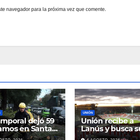
ste navegador para la próxima vez que comente.
S
UNIÓN
emporal dejó 59
Unión recibe a
amos en Santa
Lanús y busca s
 continúan los
primer triunfo e
OSTO, 2026
6 AGOSTO, 2026