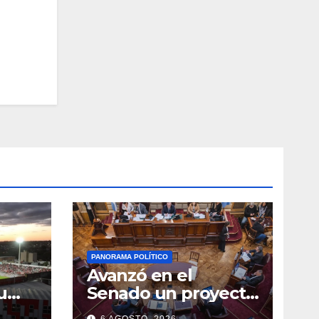
PANORAMA POLÍTICO
Avanzó en el
u
Senado un proyecto
n el
para la participación
6 AGOSTO, 2026