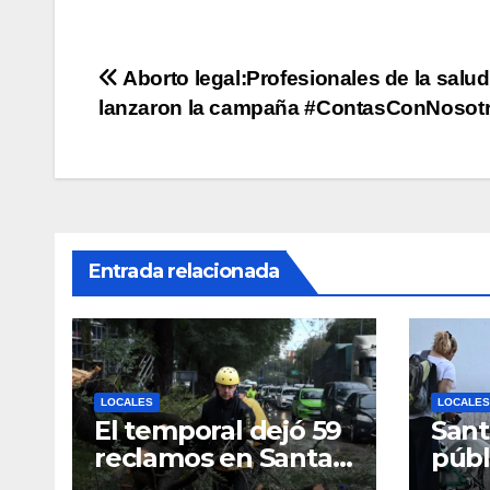
p
o
n
tir
p
o
k
Navegación
Aborto legal:Profesionales de la salud
k
lanzaron la campaña #ContasConNosot
de
entradas
Entrada relacionada
LOCALES
LOCALES
El temporal dejó 59
Santa
reclamos en Santa
públ
Fe y continúan los
los 6