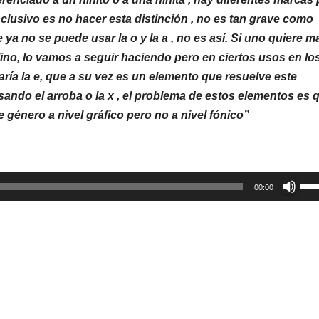
nclusivo es no hacer esta distinción , no es tan grave como
ya no se puede usar la o y la a , no es así. Si uno quiere m
ino, lo vamos a seguir haciendo pero en ciertos usos en lo
ría la e, que a su vez es un elemento que resuelve este
ndo el arroba o la x , el problema de estos elementos es 
género a nivel gráfico pero no a nivel fónico”
Util
00:00
las
tec
de
fle
arr
par
aum