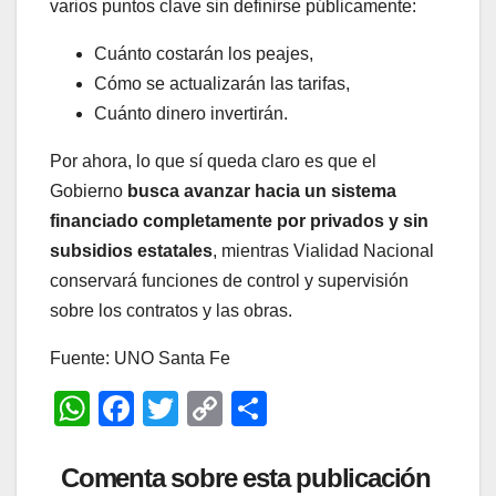
varios puntos clave sin definirse públicamente:
Cuánto costarán los peajes,
Cómo se actualizarán las tarifas,
Cuánto dinero invertirán.
Por ahora, lo que sí queda claro es que el
Gobierno
busca avanzar hacia un sistema
financiado completamente por privados y sin
subsidios estatales
, mientras Vialidad Nacional
conservará funciones de control y supervisión
sobre los contratos y las obras.
Fuente: UNO Santa Fe
W
F
T
C
C
h
a
wi
o
o
at
c
tt
p
m
Comenta sobre esta publicación