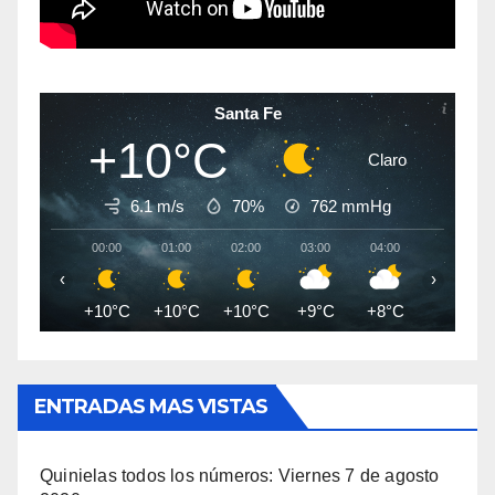
Santa Fe
+10°C
Claro
6.1 m/s
70%
762
mmHg
00:00
01:00
02:00
03:00
04:00
05:00
‹
›
+10°C
+10°C
+10°C
+9°C
+8°C
+8°C
ENTRADAS MAS VISTAS
Quinielas todos los números: Viernes 7 de agosto