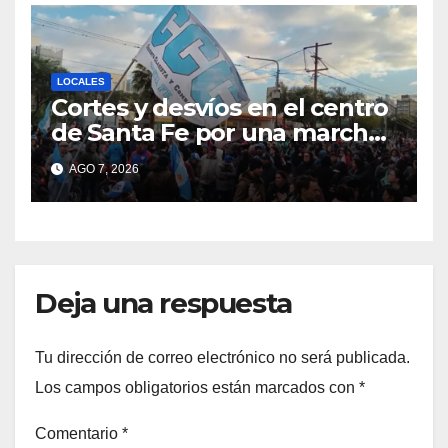
LOCALES
Cortes y desvíos en el centro
de Santa Fe por una marcha
de organizaciones sociales y
AGO 7, 2026
sindicales
Deja una respuesta
Tu dirección de correo electrónico no será publicada.
Los campos obligatorios están marcados con
*
Comentario
*