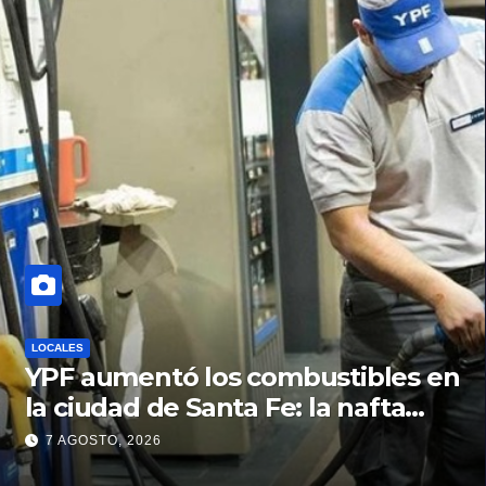
LOCALES
YPF aumentó los combustibles en
la ciudad de Santa Fe: la nafta
súper superó los $2.100 y llenar el
7 AGOSTO, 2026
tanque cuesta más de $94.000