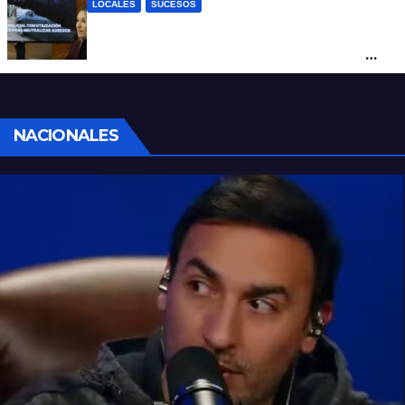
LOCALES
SUCESOS
Con una pistola Taser, la Policía redujo a
un hombre que amenazaba a su padre
con un arma blanca en la ruta 168
NACIONALES