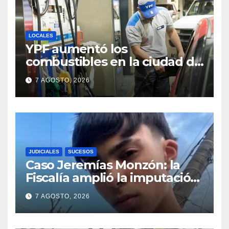
LOCALES
YPF aumentó los
combustibles en la ciudad de
Santa Fe: la nafta súper
7 AGOSTO, 2026
superó los $2.100 y llenar el
tanque cuesta más de
$94.000
JUDICIALES
SUCESOS
Caso Jeremías Monzón: la
Fiscalía amplió la imputación
contra la menor acusada del
7 AGOSTO, 2026
crimen y la causa se
encamina al juicio por jurados