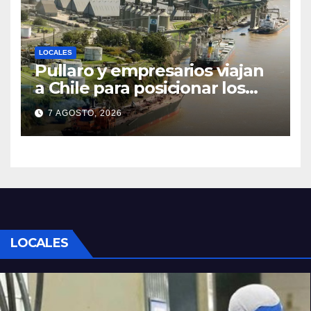
LOCALES
Pullaro y empresarios viajan
a Chile para posicionar los
puertos del sur de Santa Fe
7 AGOSTO, 2026
como salida para las
exportaciones mineras
LOCALES