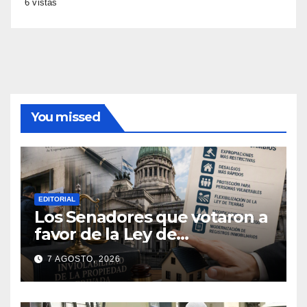
6 vistas
You missed
EDITORIAL
Los Senadores que votaron a
favor de la Ley de
extranjerización de tierras
7 AGOSTO, 2026