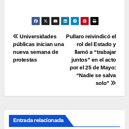
s
e
er
y
p
A
b
Li
ar
p
o
n
tir
p
o
k
Navegación
Universidades
Pullaro reivindicó el
k
públicas inician una
rol del Estado y
de
nueva semana de
llamó a “trabajar
entradas
protestas
juntos” en el acto
por el 25 de Mayo:
“Nadie se salva
solo”
Entrada relacionada