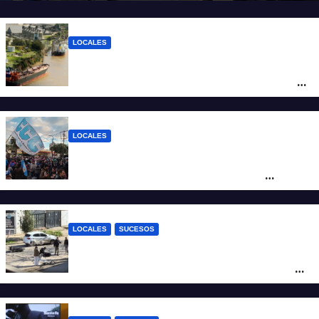
LOCALES
Pullaro y empresarios viajan a Chile para
posicionar los puertos del sur de Santa Fe
como salida para las exportaciones
mineras
LOCALES
Cortes y desvíos en el centro de Santa Fe
por una marcha de organizaciones
sociales y sindicales
LOCALES
SUCESOS
Violento choque entre un auto y una
moto en barrio Alvear: una mujer quedó
tendida sobre la calzada