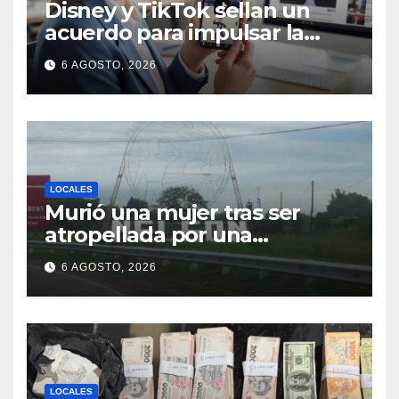
Disney y TikTok sellan un
acuerdo para impulsar la
creación de contenido oficial
6 AGOSTO, 2026
en formato vertical
LOCALES
Murió una mujer tras ser
atropellada por una
motocicleta en Nelson
6 AGOSTO, 2026
LOCALES