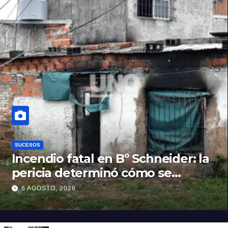
SUCESOS
Incendio fatal en Bº Schneider: la
pericia determinó cómo se
originó el fuego que le costó la
6 AGOSTO, 2026
vida a un niño de 4 años