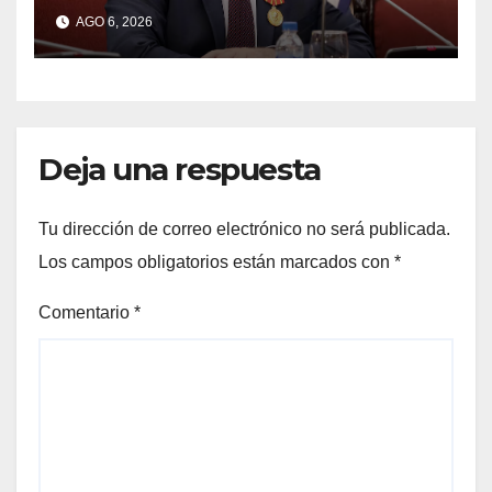
apuntó a Trump y reclamó
AGO 6, 2026
condenas internacionales
Deja una respuesta
Tu dirección de correo electrónico no será publicada.
Los campos obligatorios están marcados con
*
Comentario
*