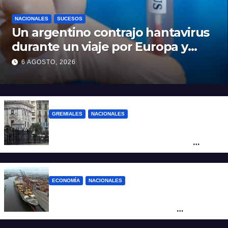
NACIONALES
SUCESOS
Un argentino contrajo hantavirus
durante un viaje por Europa y
permanece aislado en España
6 AGOSTO, 2026
GREMIALES
NACIONALES
Amplio operativo de seguridad por la
marcha al Congreso: el mapa de los
cortes y desvíos
ECONOMÍA
NACIONALES
Otra derrota de Milei: el Gobierno
formalizó la marcha atrás con la
desregulación del practicaje