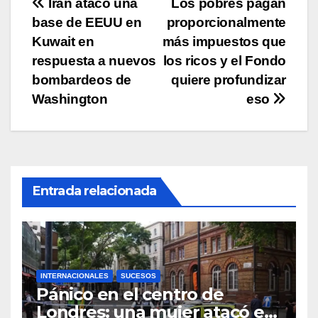
Navegación
Irán atacó una
Los pobres pagan
k
base de EEUU en
proporcionalmente
de
Kuwait en
más impuestos que
entradas
respuesta a nuevos
los ricos y el Fondo
bombardeos de
quiere profundizar
Washington
eso
Entrada relacionada
INTERNACIONALES
SUCESOS
Pánico en el centro de
Londres: una mujer atacó e