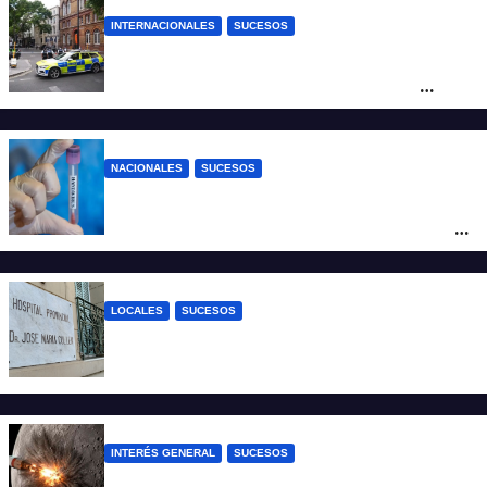
INTERNACIONALES
SUCESOS
Pánico en el centro de Londres: una
mujer atacó e hirió con unas tijeras a
cuatro hombres
NACIONALES
SUCESOS
Un argentino contrajo hantavirus durante
un viaje por Europa y permanece aislado
en España
LOCALES
SUCESOS
Un joven fue baleado tras una discusión
en un partido de fútbol en Colastiné Norte
INTERÉS GENERAL
SUCESOS
La NASA confirmó que un cohete de