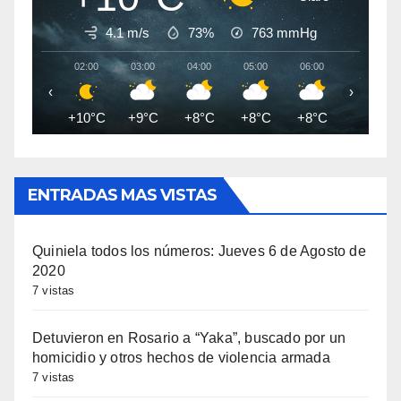
4.1 m/s
73%
763
mmHg
02:00
03:00
04:00
05:00
06:00
07:00
‹
›
+10°C
+9°C
+8°C
+8°C
+8°C
+7°C
ENTRADAS MAS VISTAS
Quiniela todos los números: Jueves 6 de Agosto de
2020
7 vistas
Detuvieron en Rosario a “Yaka”, buscado por un
homicidio y otros hechos de violencia armada
7 vistas