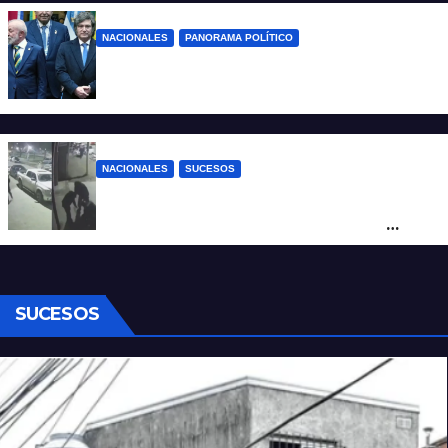
NACIONALES
PANORAMA POLÍTICO
Milei contra Lula: “Fue una intervención
inédita en la política brasileña”
NACIONALES
SUCESOS
Neuquén: policías golpearon brutalmente
a un joven a la salida de un boliche y
quedaron filmados
SUCESOS