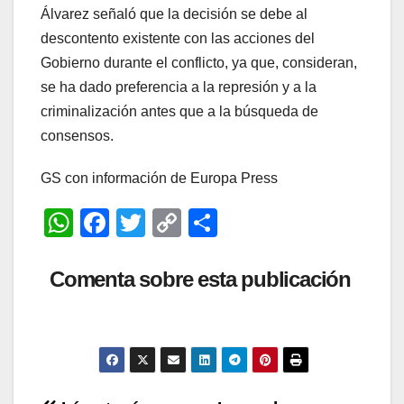
Álvarez señaló que la decisión se debe al
descontento existente con las acciones del
Gobierno durante el conflicto, ya que, consideran,
se ha dado preferencia a la represión y a la
criminalización antes que a la búsqueda de
consensos.
GS con información de Europa Press
W
F
T
C
C
h
a
wi
o
o
at
c
tt
p
m
Comenta sobre esta publicación
s
e
er
y
p
A
b
Li
ar
p
o
n
tir
p
o
k