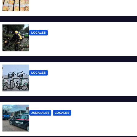
Detuvieron a un joven de 22 años con 700
gramos de cocaína
LOCALES
El temporal dejó 59 reclamos en Santa Fe
y continúan los operativos municipales
LOCALES
Santa Fe: la bici pública ya supera los 670
mil viajes y suma nuevas estaciones
JUDICIALES
LOCALES
Detuvieron a un joven por tentativa de
homicidio en barrio 12 de Octubre