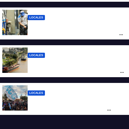
Santa Fe
LOCALES
YPF aumentó los combustibles en la
ciudad de Santa Fe: la nafta súper superó
los $2.100 y llenar el tanque cuesta más
de $94.000
LOCALES
Pullaro y empresarios viajan a Chile para
posicionar los puertos del sur de Santa Fe
como salida para las exportaciones
mineras
LOCALES
Cortes y desvíos en el centro de Santa Fe
por una marcha de organizaciones
sociales y sindicales