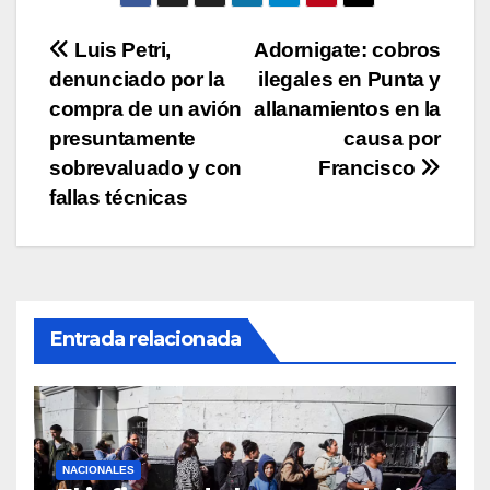
p
o
k
Navegación
Luis Petri,
Adornigate: cobros
k
denunciado por la
ilegales en Punta y
de
compra de un avión
allanamientos en la
entradas
presuntamente
causa por
sobrevaluado y con
Francisco
fallas técnicas
Entrada relacionada
NACIONALES