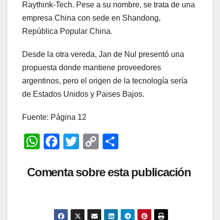
Raythink-Tech. Pese a su nombre, se trata de una
empresa China con sede en Shandong,
República Popular China.
Desde la otra vereda, Jan de Nul presentó una
propuesta donde mantiene proveedores
argentinos, pero el origen de la tecnología sería
de Estados Unidos y Paises Bajos.
Fuente: Página 12
W
F
T
C
C
h
a
wi
o
o
at
c
tt
p
m
Comenta sobre esta publicación
s
e
er
y
p
A
b
Li
ar
p
o
n
tir