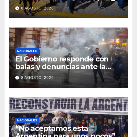
espera y menos puestos
8 AGOSTO, 2026
registrados
NACIONALES
El Gobierno responde con
balas y denuncias ante la
protesta
8 AGOSTO, 2026
NACIONALES
“No aceptamos esta
Argentina para unos pocos”