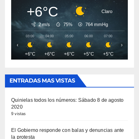
+6°C
Claro
2 m/s
75%
764
mmHg
03:00
04:00
05:00
06:00
07:00
08:00
‹
›
+6°C
+6°C
+6°C
+5°C
+5°C
+5°C
ENTRADAS MAS VISTAS
Quinielas todos los números: Sábado 8 de agosto
2020
9 vistas
El Gobierno responde con balas y denuncias ante
la protesta