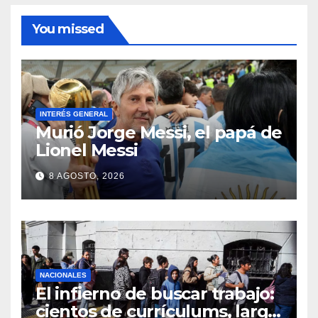
You missed
INTERÉS GENERAL
Murió Jorge Messi, el papá de
Lionel Messi
8 AGOSTO, 2026
NACIONALES
El infierno de buscar trabajo:
cientos de currículums, larga