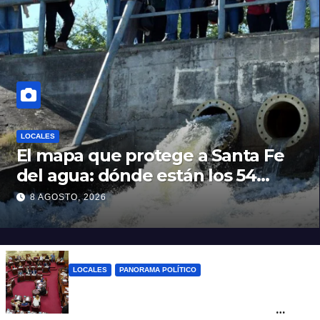
LOCALES
El mapa que protege a Santa Fe
del agua: dónde están los 54
puntos de bombeo
8 AGOSTO, 2026
LOCALES
PANORAMA POLÍTICO
Diputados empieza en comisiones el
debate sobre el sistema electoral de