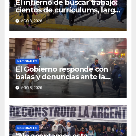
El infierno de buscar trabajo:
cientos de currículums, larga
espera y menos puestos
AGO 8, 2026
registrados
NACIONALES
El Gobierno responde con
balas y denuncias ante la
protesta
AGO 8, 2026
NACIONALES
“No aceptamos esta