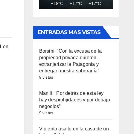
+18°C
+17°C
+17°C
+17°C
+16
ENTRADAS MAS VISTAS
1 en
Borsini: “Con la excusa de la
propiedad privada quieren
extranjerizar la Patagonia y
entregar nuestra soberanía”
9 vistas
Manili: “Por detrás de esta ley
hay desprolijidades y por debajo
negocios”
9 vistas
Violento asalto en la casa de un