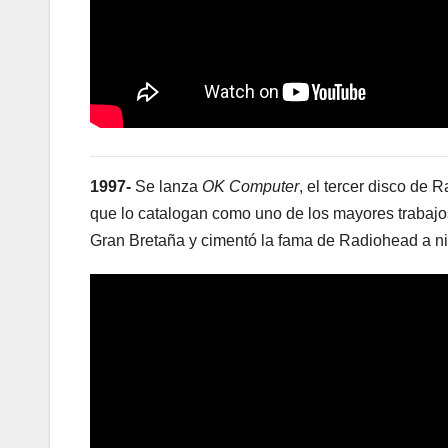
1997-
Se lanza
OK Computer
, el tercer disco de 
que lo catalogan como uno de los mayores trabajos 
Gran Bretaña y cimentó la fama de Radiohead a ni