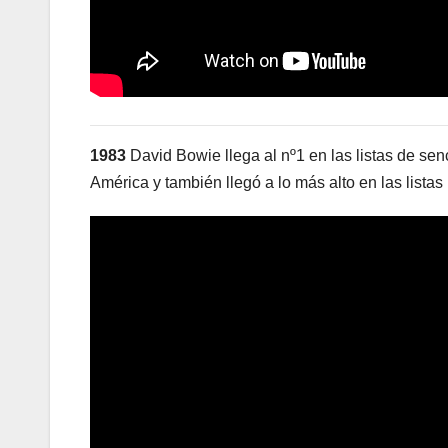
1983
David Bowie llega al nº1 en las listas de se
América y también llegó a lo más alto en las listas 