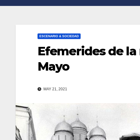
n
r
k
t
i
ESCENARIO & SOCIEDAD
r
Efemerides de la
Mayo
MAY 21, 2021