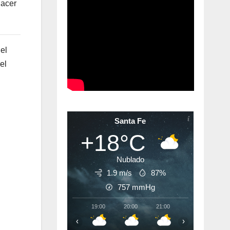
hacer
el
el
Santa Fe
+18°C
Nublado
1.9 m/s
87%
757
mmHg
19:00
20:00
21:00
22:00
23:
‹
›