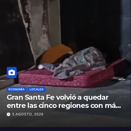
ECONOMÍA
LOCALES
Gran Santa Fe volvió a quedar
entre las cinco regiones con más
pobreza del país
5 AGOSTO, 2026