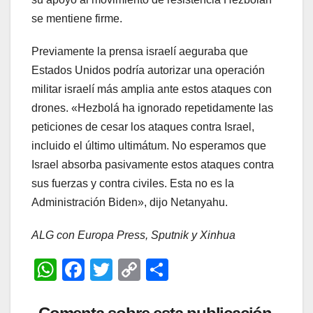
se mentiene firme.
Previamente la prensa israelí aeguraba que
Estados Unidos podría autorizar una operación
militar israelí más amplia ante estos ataques con
drones. «Hezbolá ha ignorado repetidamente las
peticiones de cesar los ataques contra Israel,
incluido el último ultimátum. No esperamos que
Israel absorba pasivamente estos ataques contra
sus fuerzas y contra civiles. Esta no es la
Administración Biden», dijo Netanyahu.
ALG con Europa Press, Sputnik y Xinhua
W
F
T
C
C
h
a
wi
o
o