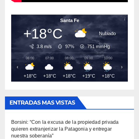
Santa Fe
+18°C
Nublado
3.8 m/s
97%
751
mmHg
06:00
07:00
08:00
09:00
10:00
11:00
‹
›
+18°C
+18°C
+18°C
+19°C
+18°C
+18°C
ENTRADAS MAS VISTAS
Borsini: “Con la excusa de la propiedad privada
quieren extranjerizar la Patagonia y entregar
nuestra soberanía”