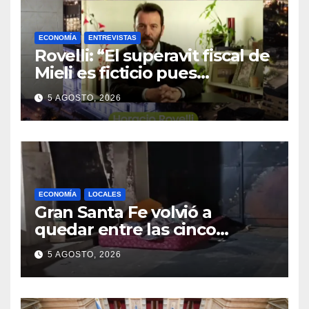
ECONOMÍA
ENTREVISTAS
Rovelli: “El superavit fiscal de
Mieli es ficticio pues
debemos 480 mil millones de
5 AGOSTO, 2026
dólares”
ECONOMÍA
LOCALES
Gran Santa Fe volvió a
quedar entre las cinco
regiones con más pobreza
5 AGOSTO, 2026
del país