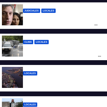
JUDICIALES
LOCALES
Reforma Previsional: Olivares indicó que
el fallo de la Justicia tiene un impacto
ético y ratificó que la Provincia apelará
ante la Corte Nacional
CLIMA
LOCALES
Alerta naranja por tormentas y fuertes
vientos en Santa Fe: anuncian ráfagas de
hasta 90 km/h, granizo y un brusco
descenso de temperatura
LOCALES
Todo lo que tenés que saber antes de
salir de casa este miércoles 5 de agosto
LOCALES