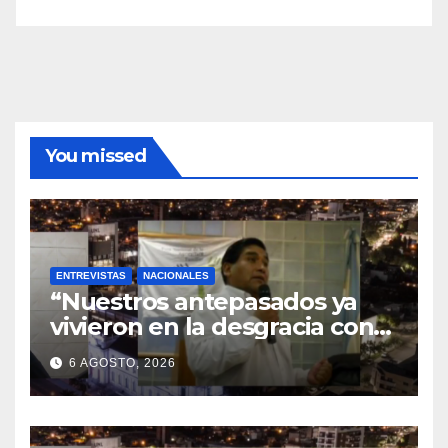
You missed
ENTREVISTAS
NACIONALES
“Nuestros antepasados ya
vivieron en la desgracia con
la Forestal algo que quizás se
6 AGOSTO, 2026
repita”