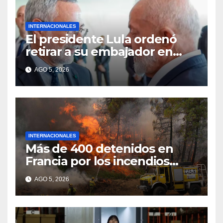
INTERNACIONALES
El presidente Lula ordenó
retirar a su embajador en
Argentina
AGO 5, 2026
INTERNACIONALES
Más de 400 detenidos en
Francia por los incendios
forestales
AGO 5, 2026