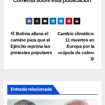
at
c
tt
p
m
Comenta sobre esta publicación
s
e
er
y
p
A
b
Li
ar
p
o
n
tir
p
o
k
Navegación
Bolivia allana el
Cambio climático:
k
camino para que el
11 muertos en
de
Ejército reprima las
Europa por la
entradas
protestas populares
«cúpula de calor»
Entrada relacionada