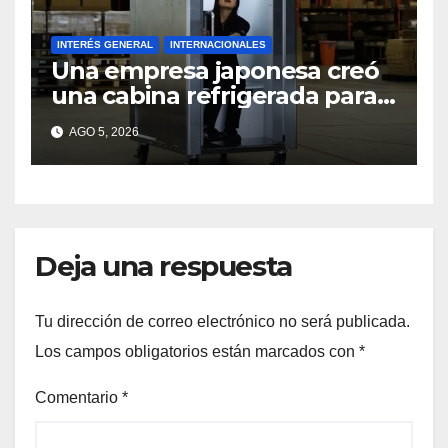
INTERÉS GENERAL
INTERNACIONALES
Una empresa japonesa creó
una cabina refrigerada para
personas: cómo funciona
AGO 5, 2026
Deja una respuesta
Tu dirección de correo electrónico no será publicada.
Los campos obligatorios están marcados con
*
Comentario
*