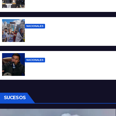
“No aceptamos esta Argentina para unos
pocos”
NACIONALES
Ruegos por el trabajo que falta y para el
que lo tiene, que el sueldo alcance
NACIONALES
Denuncian al conductor del streaming
Carajo por dichos discriminatorios
SUCESOS