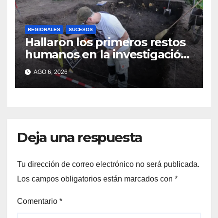
REGIONALES
SUCESOS
Hallaron los primeros restos
humanos en la investigación
por la Masacre Indígena de
AGO 6, 2026
San Antonio de Obligado
Deja una respuesta
Tu dirección de correo electrónico no será publicada.
Los campos obligatorios están marcados con
*
Comentario
*