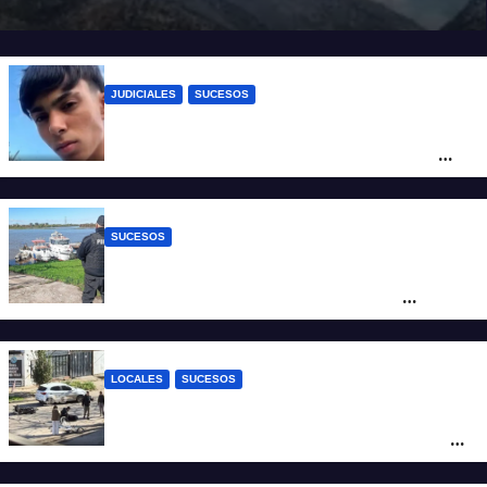
JUDICIALES
SUCESOS
Caso Jeremías Monzón: la Fiscalía amplió
la imputación contra la menor acusada
del crimen y la causa se encamina al
juicio por jurados
SUCESOS
Triste confirmación: el cuerpo hallado a la
altura del club Náutico Sur es el de
Fernando Cappi, el kitesurfista buscado
intensamente
LOCALES
SUCESOS
Violento choque entre un auto y una
moto en barrio Alvear: una mujer quedó
tendida sobre la calzada