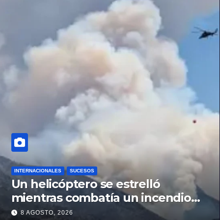
INTERNACIONALES
SUCESOS
Un helicóptero se estrelló
mientras combatía un incendio
forestal en Utah
8 AGOSTO, 2026