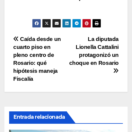
s
e
er
y
p
A
b
Li
ar
p
o
n
tir
p
o
k
Navegación
Caída desde un
La diputada
k
cuarto piso en
Lionella Cattalini
de
pleno centro de
protagonizó un
entradas
Rosario: qué
choque en Rosario
hipótesis maneja
Fiscalía
Entrada relacionada