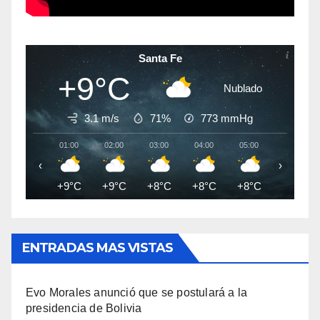
Santa Fe
+9°C
Nublado
3.1 m/s
71%
773
mmHg
01:00
02:00
03:00
04:00
05:00
06:00
‹
›
+9°C
+9°C
+8°C
+8°C
+8°C
+7°C
ENTRADAS MAS VISTAS
Evo Morales anunció que se postulará a la
presidencia de Bolivia