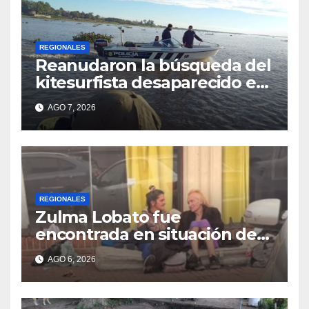
REGIONALES
Reanudaron la búsqueda del
kitesurfista desaparecido en
aguas de la Laguna Setúbal
AGO 7, 2026
REGIONALES
Zulma Lobato fue
encontrada en situación de
calle en Paraná
AGO 6, 2026