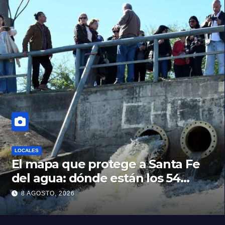
LOCALES
El mapa que protege a Santa Fe
del agua: dónde están los 54
puntos de bombeo
8 AGOSTO, 2026