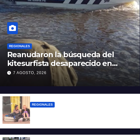
REGIONALES
Reanudaron la búsqueda del
kitesurfista desaparecido en
aguas de la Laguna Setúbal
7 AGOSTO, 2026
REGIONALES
Zulma Lobato fue encontrada en
situación de calle en Paraná