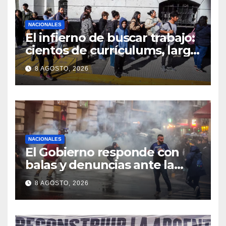
NACIONALES
El infierno de buscar trabajo:
cientos de currículums, larga
espera y menos puestos
8 AGOSTO, 2026
registrados
NACIONALES
El Gobierno responde con
balas y denuncias ante la
protesta
8 AGOSTO, 2026