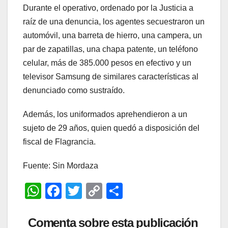
Durante el operativo, ordenado por la Justicia a
raíz de una denuncia, los agentes secuestraron un
automóvil, una barreta de hierro, una campera, un
par de zapatillas, una chapa patente, un teléfono
celular, más de 385.000 pesos en efectivo y un
televisor Samsung de similares características al
denunciado como sustraído.
Además, los uniformados aprehendieron a un
sujeto de 29 años, quien quedó a disposición del
fiscal de Flagrancia.
Fuente: Sin Mordaza
W
F
T
C
C
h
a
wi
o
o
at
c
tt
p
m
Comenta sobre esta publicación