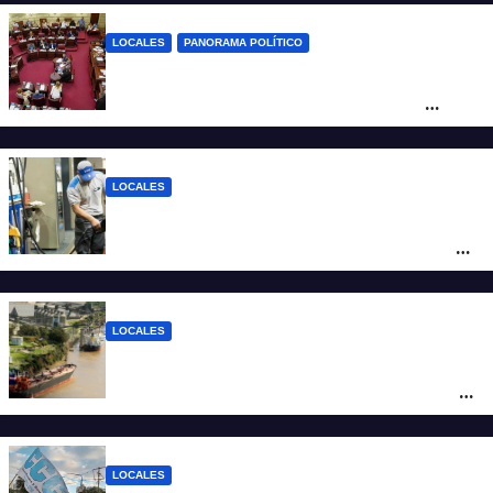
LOCALES
PANORAMA POLÍTICO
Diputados empieza en comisiones el
debate sobre el sistema electoral de
Santa Fe
LOCALES
YPF aumentó los combustibles en la
ciudad de Santa Fe: la nafta súper superó
los $2.100 y llenar el tanque cuesta más
de $94.000
LOCALES
Pullaro y empresarios viajan a Chile para
posicionar los puertos del sur de Santa Fe
como salida para las exportaciones
mineras
LOCALES