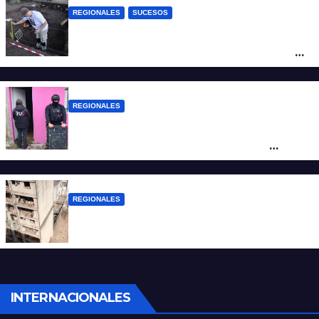
REGIONALES
SUCESOS
Hallaron los primeros restos humanos en
la investigación por la Masacre Indígena
de San Antonio de Obligado
REGIONALES
Detuvieron en Rosario a “Yaka”, buscado
por un homicidio y otros hechos de
violencia armada
REGIONALES
A 13 años de la tragedia de Salta 2141
INTERNACIONALES