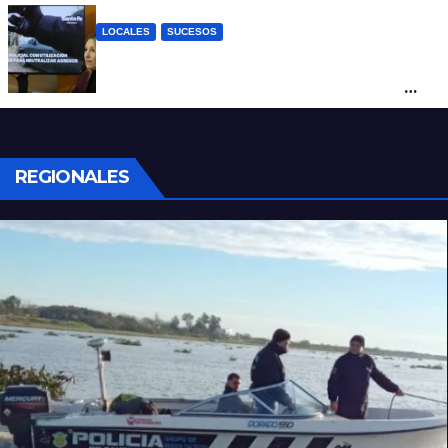
LOCALES
SUCESOS
Con una pistola Taser, la Policía redujo a
un hombre que amenazaba a su padre
con un arma blanca en la ruta 168
REGIONALES