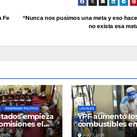
o
dis
a Fe
“Nunca nos pusimos una meta y eso hac
el
no exista esa me
vol
PANORAMA POLÍTICO
LOCALES
tados empieza
YPF aumentó lo
omisiones el
combustibles en
te sobre el
ciudad de Santa 
, 2026
AGO 7, 2026