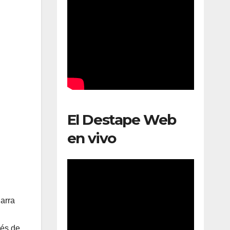
El Destape Web
en vivo
arra
vés de