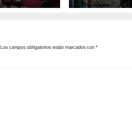
ema electoral de
la nafta súper
a Fe
superó los $2.10
llenar el tanque
cuesta más de
$94.000
Los campos obligatorios están marcados con
*