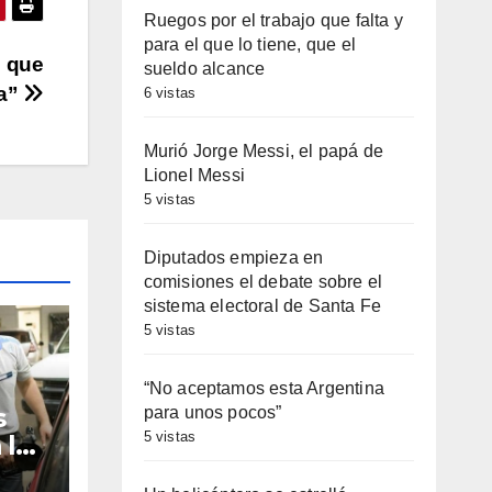
Ruegos por el trabajo que falta y
minuir
para el que lo tiene, que el
e que
sueldo alcance
ta”
6 vistas
umen.
Murió Jorge Messi, el papá de
Lionel Messi
5 vistas
Diputados empieza en
comisiones el debate sobre el
sistema electoral de Santa Fe
5 vistas
“No aceptamos esta Argentina
s
para unos pocos”
5 vistas
 la
Fe: