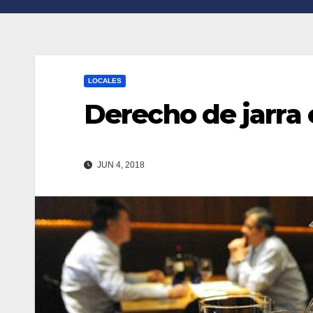
n
r
k
t
i
LOCALES
r
Derecho de jarra 
JUN 4, 2018