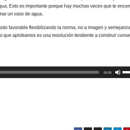
gua. Esto es importante porque hay muchas veces que te encon
tomar un vaso de agua.
sido favorable flexibilizando la norma, no a imagen y semejanz
 lo que aprobamos es una resolución tendiente a construir cons
Util
00:00
las
tec
de
fle
arr
par
aum