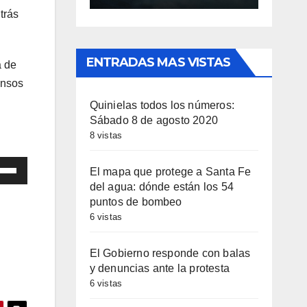
trás
ENTRADAS MAS VISTAS
a de
ensos
Quinielas todos los números:
Sábado 8 de agosto 2020
8 vistas
iza
El mapa que protege a Santa Fe
del agua: dónde están los 54
puntos de bombeo
las
6 vistas
cha
El Gobierno responde con balas
iba/abajo
y denuncias ante la protesta
a
6 vistas
entar