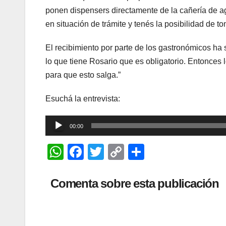
ponen dispensers directamente de la cañería de a
en situación de trámite y tenés la posibilidad de 
El recibimiento por parte de los gastronómicos ha 
lo que tiene Rosario que es obligatorio. Entonces
para que esto salga.”
Esuchá la entrevista:
Reproductor
00:00
de
W
F
T
C
C
audio
h
a
wi
o
o
at
c
tt
p
m
Comenta sobre esta publicación
s
e
er
y
p
A
b
Li
ar