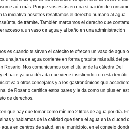
onsume aún más. Porque vos estás en una situación de consumo
n la iniciativa nosotros resaltamos el derecho humano al agua
ranseúnte, de trámite. También marcamos el derecho que contam
er acceso a un vaso de agua y al baño en una administración
s es cuando te sirven el cafecito te ofrecen un vaso de agua o
a una jarra de agua corriente en forma gratuita más allá del p
n Rosario. Nos comunicamos con el titular de la cátedra Del
y el hace ya una década que viene insistiendo con esta temátic
iniciativa a otros concejales y a los gastronómicos que accedier
al de Rosario certifica estos bares y le da como un plus en es
eto de derechos.
cen que hay que tomar como mínimo 2 litros de agua por día. En
inas y hablamos de la calidad que tiene el agua en la ciudad 
agua en centros de salud, en el municipio, en el consejo dond