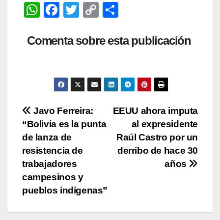
W
F
T
C
C
h
a
wi
o
o
at
c
tt
p
m
Comenta sobre esta publicación
s
e
er
y
p
A
b
Li
ar
p
o
n
tir
p
o
k
Navegación
Javo Ferreira:
EEUU ahora imputa
k
“Bolivia es la punta
al expresidente
de
de lanza de
Raúl Castro por un
entradas
resistencia de
derribo de hace 30
trabajadores
años
campesinos y
pueblos indígenas”