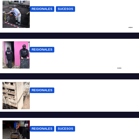
REGIONALES
SUCESOS
Hallaron los primeros restos humanos en
la investigación por la Masacre Indígena
de San Antonio de Obligado
REGIONALES
Detuvieron en Rosario a “Yaka”, buscado
por un homicidio y otros hechos de
violencia armada
REGIONALES
A 13 años de la tragedia de Salta 2141
REGIONALES
SUCESOS
Violento asalto a mano armada en una