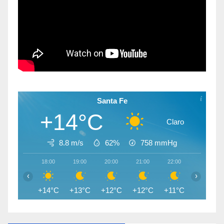
Santa Fe
+14°C
Claro
8.8 m/s
62%
758
mmHg
18:00
19:00
20:00
21:00
22:00
23:00
‹
›
+14°C
+13°C
+12°C
+12°C
+11°C
+11°C