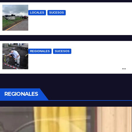
LOCALES
SUCESOS
Accidente fatal: un muerto tras el vuelco
de un camión frigorífico en la Autovía 19
REGIONALES
SUCESOS
Hallaron los primeros restos humanos en
la investigación por la Masacre Indígena
de San Antonio de Obligado
REGIONALES