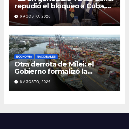
repudió el bloqueo a Cuba,
apuntó a Trump y reclamó
6 AGOSTO, 2026
condenas internacionales
ECONOMÍA
NACIONALES
Otra derrota de Milei: el
Gobierno formalizó la
marcha atrás con la
6 AGOSTO, 2026
desregulación del practicaje