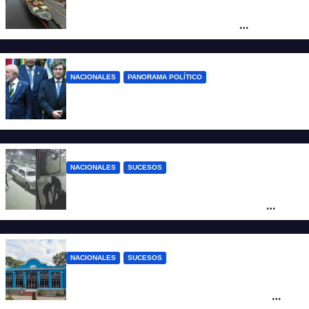
Otra derrota de Milei: el Gobierno
formalizó la marcha atrás con la
desregulación del practicaje
NACIONALES
PANORAMA POLÍTICO
Milei contra Lula: “Fue una intervención
inédita en la política brasileña”
NACIONALES
SUCESOS
Neuquén: policías golpearon brutalmente
a un joven a la salida de un boliche y
quedaron filmados
NACIONALES
SUCESOS
Córdoba: un nene llevó un arma de fuego
al colegio y activaron un operativo de