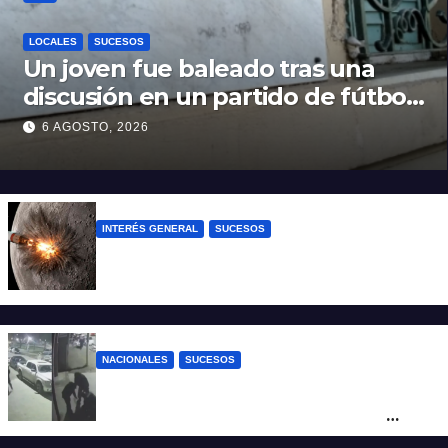
LOCALES
SUCESOS
Un joven fue baleado tras una
discusión en un partido de fútbol
en Colastiné Norte
6 AGOSTO, 2026
INTERÉS GENERAL
SUCESOS
La NASA confirmó que un cohete de
SpaceX impactó en la Luna
NACIONALES
SUCESOS
Neuquén: policías golpearon brutalmente
a un joven a la salida de un boliche y
quedaron filmados