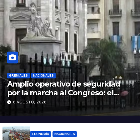
GREMIALES
NACIONALES
Amplio operativo de seguridad
por la marcha al Congreso: el
mapa de los cortes y desvíos
6 AGOSTO, 2026
ECONOMÍA
NACIONALES