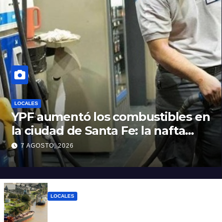
LOCALES
YPF aumentó los combustibles en
la ciudad de Santa Fe: la nafta
súper superó los $2.100 y llenar el
7 AGOSTO, 2026
tanque cuesta más de $94.000
LOCALES
Pullaro y empresarios viajan a Chile para