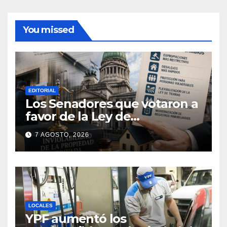
You missed
EDITORIAL
Los Senadores que votaron a
favor de la Ley de
extranjerización de tierras
7 AGOSTO, 2026
LOCALES
YPF aumentó los