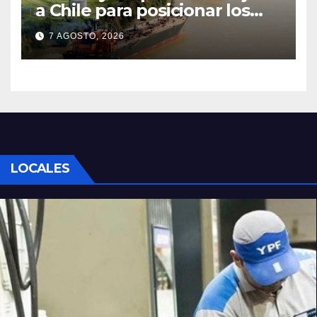
a Chile para posicionar los
puertos del sur de Santa Fe
7 AGOSTO, 2026
como salida para las
exportaciones mineras
LOCALES