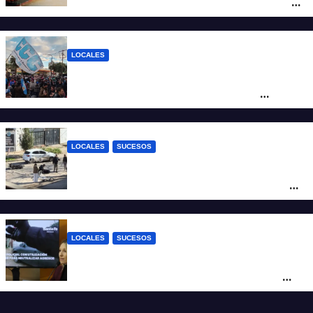
posicionar los puertos del sur de Santa Fe
como salida para las exportaciones
mineras
LOCALES
Cortes y desvíos en el centro de Santa Fe
por una marcha de organizaciones
sociales y sindicales
LOCALES
SUCESOS
Violento choque entre un auto y una
moto en barrio Alvear: una mujer quedó
tendida sobre la calzada
LOCALES
SUCESOS
Con una pistola Taser, la Policía redujo a
un hombre que amenazaba a su padre
con un arma blanca en la ruta 168