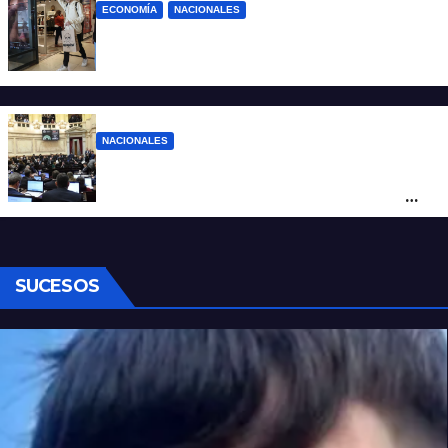
ECONOMÍA
NACIONALES
La inflación de julio en CABA se disparó al
2,9%: ¿qué va a pasar a nivel nacional?
NACIONALES
Ley de Propiedad Privada: cómo votaron
Losada, Galaretto y Lewandowski en el
Senado
SUCESOS