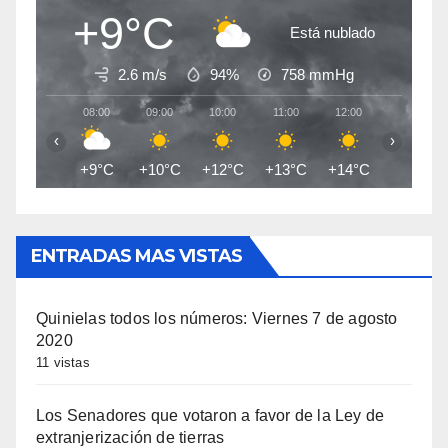
+9°C
Está nublado
2.6 m/s
94%
758
mmHg
08:00
09:00
10:00
11:00
12:00
13:00
‹
›
+9°C
+10°C
+12°C
+13°C
+14°C
+15°C
ENTRADAS MAS VISTAS
Quinielas todos los números: Viernes 7 de agosto
2020
11 vistas
Los Senadores que votaron a favor de la Ley de
extranjerización de tierras