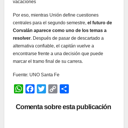
vacaciones
Por eso, mientras Unión define cuestiones
centrales para el segundo semestre,
el futuro de
Corvalán aparece como uno de los temas a
resolver
. Después de pasar de descartado a
alternativa confiable, el capitán vuelve a
encontrarse frente a una decisión que puede
marcar el tramo final de su carrera.
Fuente: UNO Santa Fe
W
F
T
C
C
h
a
wi
o
o
at
c
tt
p
m
Comenta sobre esta publicación
s
e
er
y
p
A
b
Li
ar