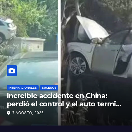
INTERNACIONALES
SUCESOS
Increíble accidente en China:
perdió el control y el auto terminó
incrustado en un árbol
7 AGOSTO, 2026