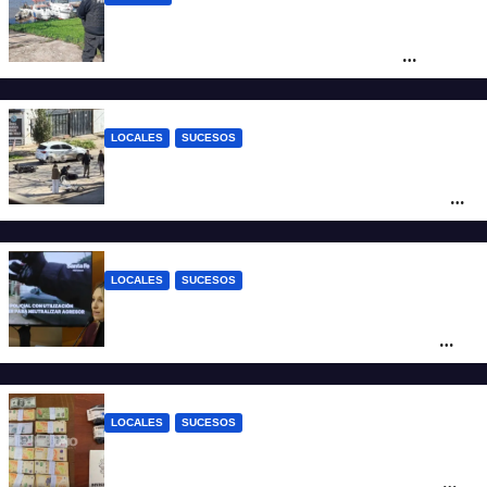
Triste confirmación: el cuerpo hallado a la
altura del club Náutico Sur es el de
Fernando Cappi, el kitesurfista buscado
intensamente
LOCALES
SUCESOS
Violento choque entre un auto y una
moto en barrio Alvear: una mujer quedó
tendida sobre la calzada
LOCALES
SUCESOS
Con una pistola Taser, la Policía redujo a
un hombre que amenazaba a su padre
con un arma blanca en la ruta 168
LOCALES
SUCESOS
Denunció a su inquilino por movimientos
sospechosos y la Policía secuestró más