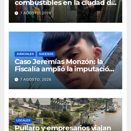
combustibles en la ciudad de
Santa Fe: la nafta súper
7 AGOSTO, 2026
superó los $2.100 y llenar el
tanque cuesta más de
$94.000
JUDICIALES
SUCESOS
Caso Jeremías Monzón: la
Fiscalía amplió la imputación
contra la menor acusada del
7 AGOSTO, 2026
crimen y la causa se
encamina al juicio por jurados
LOCALES
Pullaro y empresarios viajan