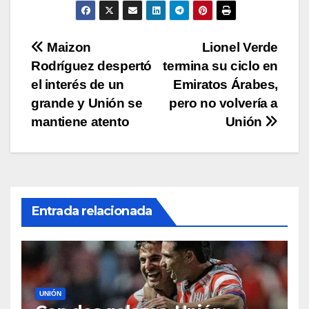
p
o
n
tir
p
o
k
Navegación
Maizon
Lionel Verde
k
Rodríguez despertó
termina su ciclo en
de
el interés de un
Emiratos Árabes,
entradas
grande y Unión se
pero no volvería a
mantiene atento
Unión
Entrada relacionada
UNIÓN