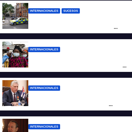
INTERNACIONALES
SUCESOS
Pánico en el centro de Londres: una
mujer atacó e hirió con unas tijeras a
cuatro hombres
INTERNACIONALES
Alarma mundial por el brote de Ébola en
África: temen que el virus esté mutando
tras superar los 4.000 casos
INTERNACIONALES
“Es un genocidio”: Díaz-Canel repudió el
bloqueo a Cuba, apuntó a Trump y
reclamó condenas internacionales
INTERNACIONALES