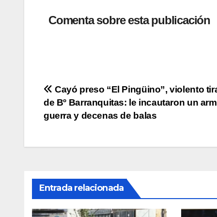
h
a
wi
o
o
at
c
tt
p
m
Comenta sobre esta publicación
s
e
er
y
p
A
b
Li
ar
p
o
n
tir
p
o
k
Navegación
Cayó preso “El Pingüino”, violento tir
k
de Bº Barranquitas: le incautaron un ar
de
guerra y decenas de balas
entradas
Entrada relacionada