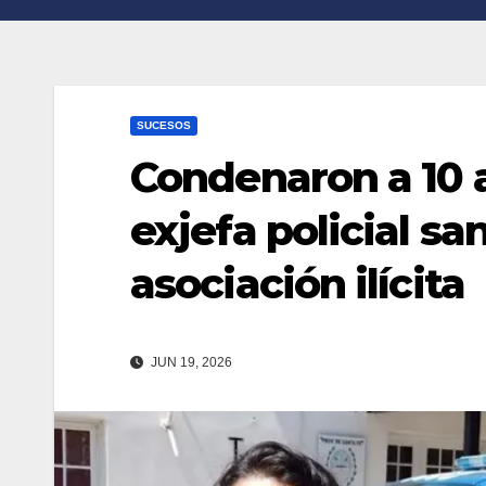
n
r
k
t
i
SUCESOS
r
Condenaron a 10 a
exjefa policial s
asociación ilícita
JUN 19, 2026