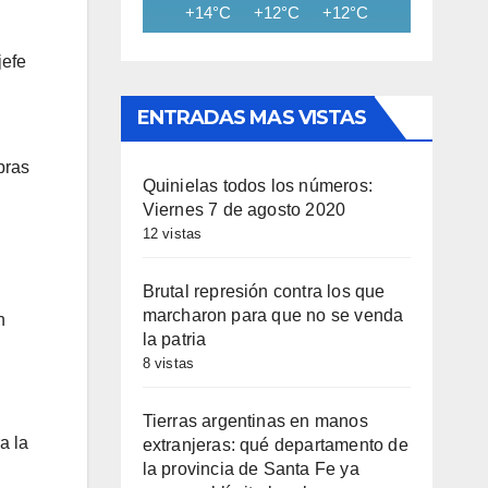
+14°C
+12°C
+12°C
+11°C
+11
jefe
ENTRADAS MAS VISTAS
bras
Quinielas todos los números:
Viernes 7 de agosto 2020
12 vistas
Brutal represión contra los que
marcharon para que no se venda
n
la patria
8 vistas
Tierras argentinas en manos
a la
extranjeras: qué departamento de
la provincia de Santa Fe ya