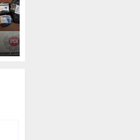
a
ó
mos