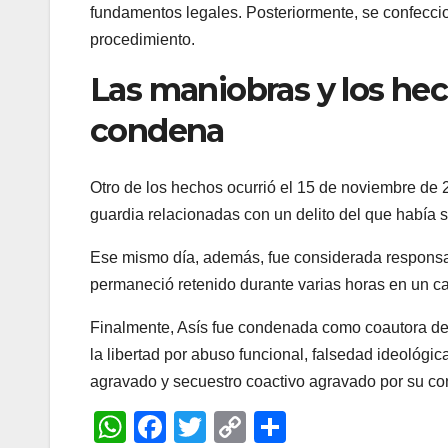
fundamentos legales. Posteriormente, se confeccio
procedimiento.
Las maniobras y los he
condena
Otro de los hechos ocurrió el 15 de noviembre de 
guardia relacionadas con un delito del que había s
Ese mismo día, además, fue considerada responsabl
permaneció retenido durante varias horas en un ca
Finalmente, Asís fue condenada como coautora de as
la libertad por abuso funcional, falsedad ideológi
agravado y secuestro coactivo agravado por su con
W
F
T
C
C