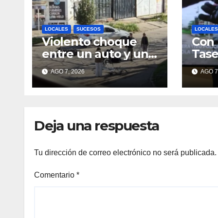
LOCALES
SUCESOS
LOCALES
Violento choque
Con 
entre un auto y una
Taser
moto en barrio
redu
AGO 7, 2026
AGO 7
Alvear: una mujer
que
quedó tendida
su p
sobre la calzada
arma
ruta
Deja una respuesta
Tu dirección de correo electrónico no será publicada.
Comentario
*