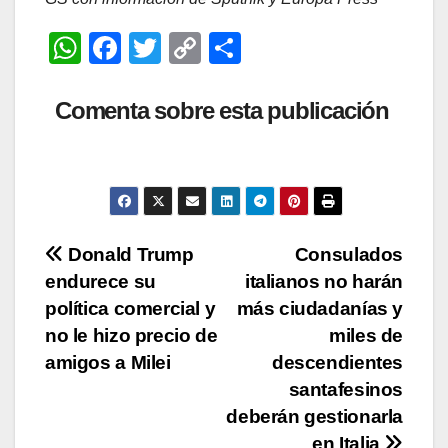
W
F
T
C
C
h
a
wi
o
o
at
c
tt
p
m
Comenta sobre esta publicación
s
e
er
y
p
A
b
Li
ar
p
o
n
tir
p
o
k
Navegación
Donald Trump
Consulados
k
endurece su
italianos no harán
de
política comercial y
más ciudadanías y
entradas
no le hizo precio de
miles de
amigos a Milei
descendientes
santafesinos
deberán gestionarla
en Italia