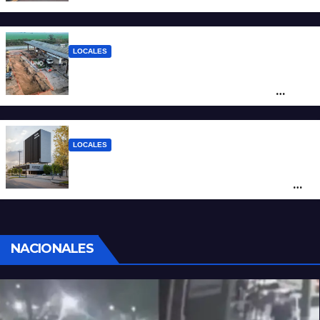
LOCALES
Autopista Santa Fe-Rosario: avanza la
renovación de las dos estaciones de
servicio y proyectan la construcción de
una tercera
LOCALES
Se puso en marcha la construcción de la
tercera Estación Policial en la ciudad de
Santa Fe
NACIONALES