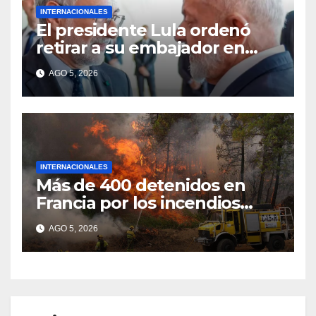
INTERNACIONALES
El presidente Lula ordenó
retirar a su embajador en
Argentina
AGO 5, 2026
INTERNACIONALES
Más de 400 detenidos en
Francia por los incendios
forestales
AGO 5, 2026