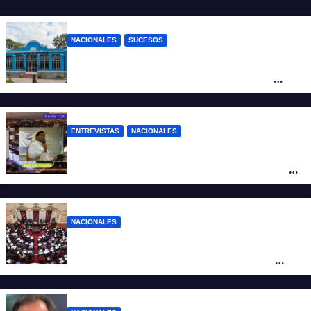
NACIONALES
SUCESOS
Córdoba: un nene llevó un arma de fuego
al colegio y activaron un operativo de
seguridad
ENTREVISTAS
NACIONALES
“Nuestros antepasados ya vivieron en la
desgracia con la Forestal algo que quizás
se repita”
NACIONALES
LLA no sumó más votos y el proyecto
Inviolabilidad de la Propiedad Privada
corre riesgo de caerse en el Senado