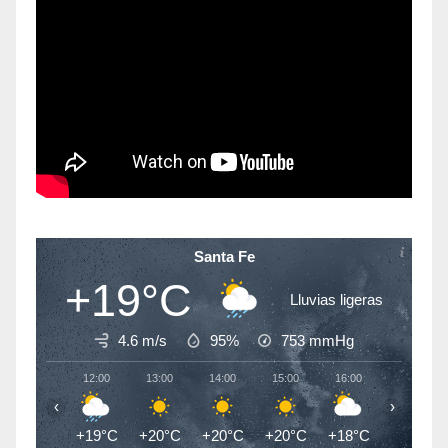
Santa Fe
+19°C
Lluvias ligeras
4.6 m/s
95%
753
mmHg
12:00
13:00
14:00
15:00
16:00
17:00
‹
›
+19°C
+20°C
+20°C
+20°C
+18°C
+15°C