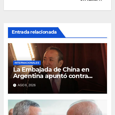
Entrada relacionada
INTERNACIONALES
La Embajada de China en
Argentina apuntó contra
Estados Unidos por
AGO 6, 2026
“obstrucción”