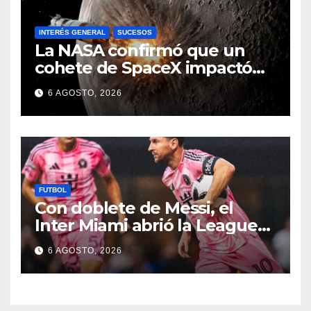
INTERÉS GENERAL
SUCESOS
La NASA confirmó que un
cohete de SpaceX impactó
en la Luna
6 AGOSTO, 2026
FUTBOL
Con doblete de Messi, el
Inter Miami abrió la Leagues
Cup con un triunfo
6 AGOSTO, 2026