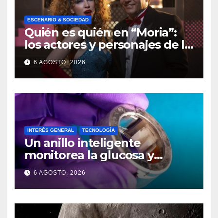
ESCENARIO & SOCIEDAD
Quién es quién en “Moria”:
los actores y personajes de la
serie
6 AGOSTO, 2026
INTERÉS GENERAL
TECNOLOGÍA
Un anillo inteligente
monitorea la glucosa y
cetonas en sangre
6 AGOSTO, 2026