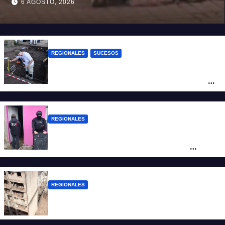
6 AGOSTO, 2026
REGIONALES
SUCESOS
Hallaron los primeros restos humanos en
la investigación por la Masacre Indígena
de San Antonio de Obligado
REGIONALES
Detuvieron en Rosario a “Yaka”, buscado
por un homicidio y otros hechos de
violencia armada
REGIONALES
A 13 años de la tragedia de Salta 2141