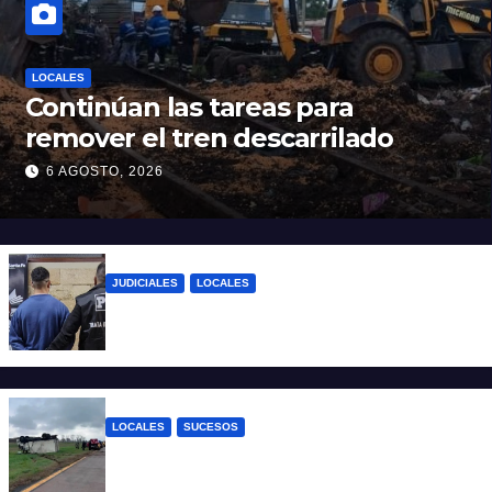
LOCALES
Continúan las tareas para
remover el tren descarrilado
6 AGOSTO, 2026
JUDICIALES
LOCALES
Dieron de baja en el Hospital Iturraspe al
pediatra denunciado por abuso
LOCALES
SUCESOS
Accidente fatal: un muerto tras el vuelco
de un camión frigorífico en la Autovía 19