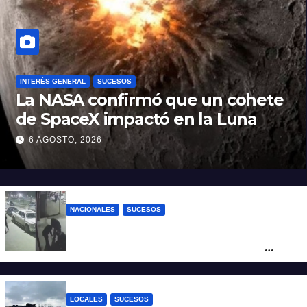
INTERÉS GENERAL
SUCESOS
La NASA confirmó que un cohete
de SpaceX impactó en la Luna
6 AGOSTO, 2026
NACIONALES
SUCESOS
Neuquén: policías golpearon brutalmente
a un joven a la salida de un boliche y
quedaron filmados
LOCALES
SUCESOS