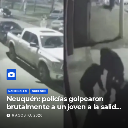
NACIONALES
SUCESOS
Neuquén: policías golpearon
brutalmente a un joven a la salida
de un boliche y quedaron
6 AGOSTO, 2026
filmados