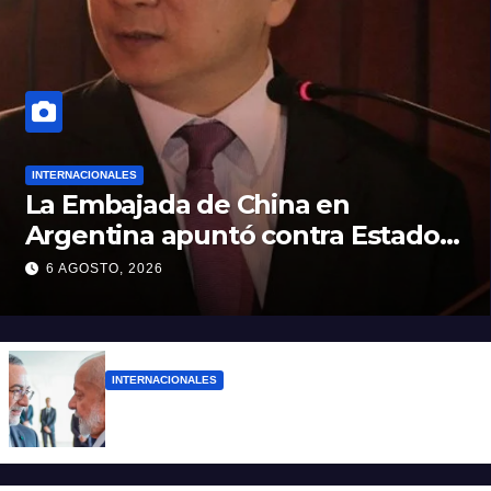
INTERNACIONALES
La Embajada de China en
Argentina apuntó contra Estados
Unidos por “obstrucción”
6 AGOSTO, 2026
INTERNACIONALES
El presidente Lula ordenó retirar a su
embajador en Argentina