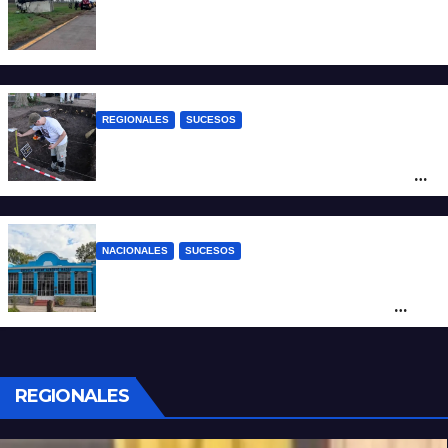
Accidente fatal: un muerto tras el vuelco
de un camión frigorífico en la Autovía 19
REGIONALES
SUCESOS
Hallaron los primeros restos humanos en
la investigación por la Masacre Indígena
de San Antonio de Obligado
NACIONALES
SUCESOS
Córdoba: un nene llevó un arma de fuego
al colegio y activaron un operativo de
seguridad
REGIONALES