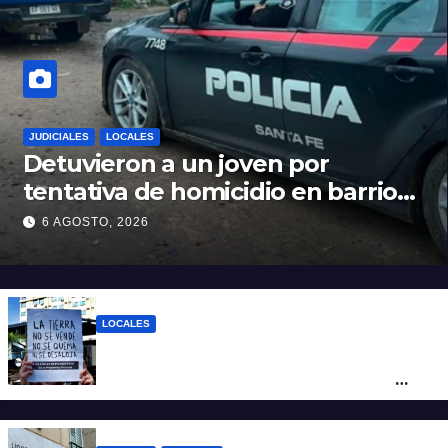
JUDICIALES
LOCALES
Detuvieron a un joven por
tentativa de homicidio en barrio
12 de Octubre
6 AGOSTO, 2026
LOCALES
“Argentina no se vende”: Santa Fe se
moviliza contra el proyecto de Ley de
Tierras