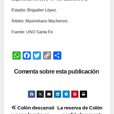
Estadio: Brigadier López.
Árbitro: Maximiliano Macheroni.
Fuente: UNO Santa Fe
W
F
T
C
C
h
a
wi
o
o
at
c
tt
p
m
Comenta sobre esta publicación
s
e
er
y
p
A
b
Li
ar
p
o
n
tir
p
o
k
Navegación
Colón descansó
La reserva de Colón
k