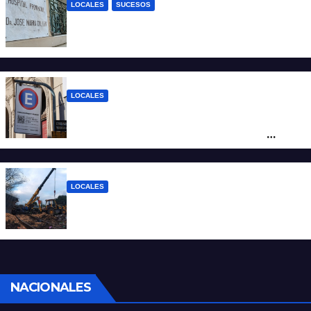
LOCALES
SUCESOS
Un joven fue baleado tras una discusión
en un partido de fútbol en Colastiné Norte
LOCALES
Vecinos de Candioti Sur redoblan el
reclamo por el SEOM y preparan una
protesta
LOCALES
Continúan las tareas para remover el tren
descarrilado
NACIONALES