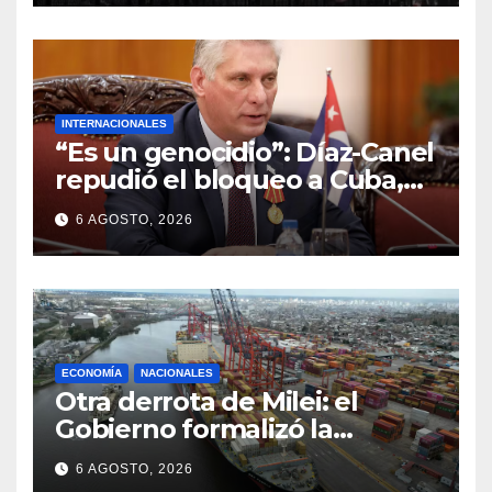
INTERNACIONALES
“Es un genocidio”: Díaz-Canel
repudió el bloqueo a Cuba,
apuntó a Trump y reclamó
6 AGOSTO, 2026
condenas internacionales
ECONOMÍA
NACIONALES
Otra derrota de Milei: el
Gobierno formalizó la
marcha atrás con la
6 AGOSTO, 2026
desregulación del practicaje