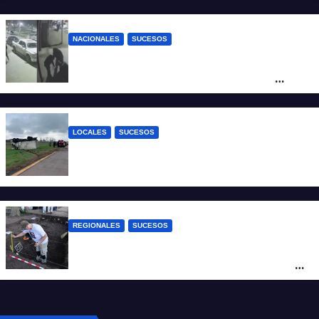
NACIONALES
SUCESOS
Neuquén: policías golpearon brutalmente
a un joven a la salida de un boliche y
quedaron filmados
LOCALES
SUCESOS
Accidente fatal: un muerto tras el vuelco
de un camión frigorífico en la Autovía 19
REGIONALES
SUCESOS
Hallaron los primeros restos humanos en
la investigación por la Masacre Indígena
de San Antonio de Obligado