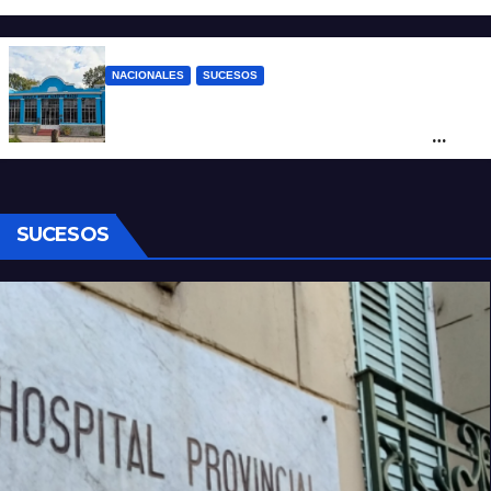
quedaron filmados
NACIONALES
SUCESOS
Córdoba: un nene llevó un arma de fuego
al colegio y activaron un operativo de
seguridad
SUCESOS