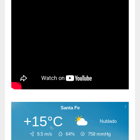
Santa Fe
+15°C
Nublado
9.5 m/s
64%
758
mmHg