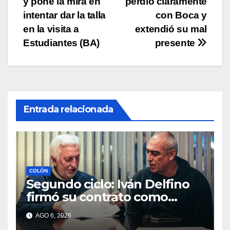
y pone la mira en
perdió claramente
de
intentar dar la talla
con Boca y
entradas
en la visita a
extendió su mal
Estudiantes (BA)
presente
Entrada relacionada
COLÓN
Segundo ciclo: Iván Delfino
firmó su contrato como
técnico de Colón
AGO 6, 2026