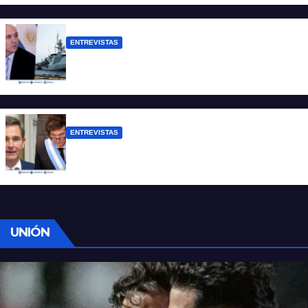
ENTREVISTAS
Carmona: “Es un hecho muy grave pero
lamentablemente no es aislado”
ENTREVISTAS
Manili: “Por detrás de esta ley hay
desprolijidades y por debajo negocios”
UNIÓN