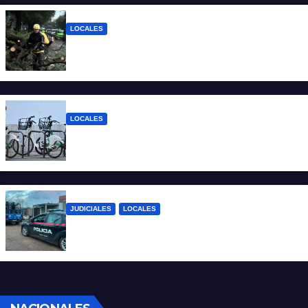
LOCALES
El temporal dejó 59 reclamos en Santa Fe
y continúan los operativos municipales
LOCALES
Santa Fe: la bici pública ya supera los 670
mil viajes y suma nuevas estaciones
JUDICIALES
LOCALES
Detuvieron a un joven por tentativa de
homicidio en barrio 12 de Octubre