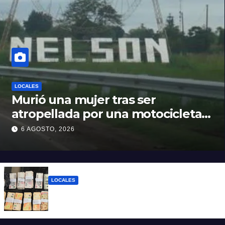
LOCALES
Murió una mujer tras ser
atropellada por una motocicleta
en Nelson
6 AGOSTO, 2026
LOCALES
Detuvieron a un joven de 22 años con 700
gramos de cocaína