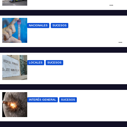
mujer atacó e hirió con unas tijeras a
cuatro hombres
NACIONALES
SUCESOS
Un argentino contrajo hantavirus durante
un viaje por Europa y permanece aislado
en España
LOCALES
SUCESOS
Un joven fue baleado tras una discusión
en un partido de fútbol en Colastiné Norte
INTERÉS GENERAL
SUCESOS
La NASA confirmó que un cohete de
SpaceX impactó en la Luna