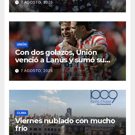
7 AGOSTO, 2026
modificar la Ley de Manejo
del Fuego
UNIÓN
Con dos golazos, Unión
venció a Lanús y sumó su
primer triunfo en el Clausura
7 AGOSTO, 2026
CLIMA
Viernes nublado con mucho
frío