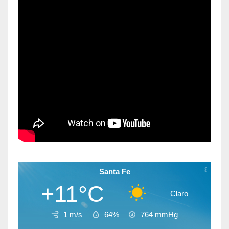
Santa Fe
+11°C
Claro
1 m/s
64%
764
mmHg