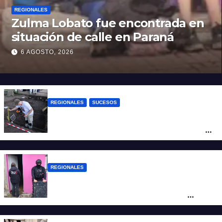
REGIONALES
Zulma Lobato fue encontrada en
situación de calle en Paraná
6 AGOSTO, 2026
REGIONALES
SUCESOS
Hallaron los primeros restos humanos en
la investigación por la Masacre Indígena
de San Antonio de Obligado
REGIONALES
Detuvieron en Rosario a “Yaka”, buscado
por un homicidio y otros hechos de
violencia armada