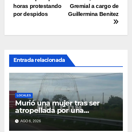
de
horas protestando
Gremial a cargo de
entradas
por despidos
Guillermina Benitez
Entrada relacionada
LOCALES
Murió una mujer tras ser
atropellada por una
motocicleta en Nelson
AGO 6, 2026