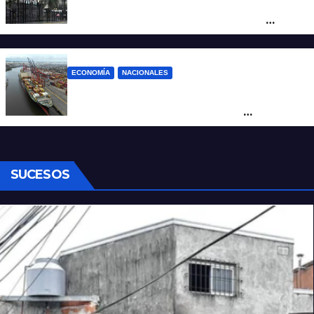
Amplio operativo de seguridad por la
marcha al Congreso: el mapa de los
cortes y desvíos
ECONOMÍA
NACIONALES
Otra derrota de Milei: el Gobierno
formalizó la marcha atrás con la
desregulación del practicaje
SUCESOS