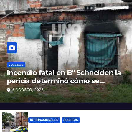
SUCESOS
Incendio fatal en Bº Schneider: la
pericia determinó cómo se
originó el fuego que le costó la
6 AGOSTO, 2026
vida a un niño de 4 años
INTERNACIONALES
SUCESOS
Pánico en el centro de Londres: una