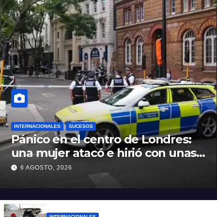
INTERNACIONALES
SUCESOS
Pánico en el centro de Londres:
una mujer atacó e hirió con unas
tijeras a cuatro hombres
6 AGOSTO, 2026
INTERNACIONALES