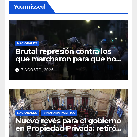
You missed
NACIONALES
Brutal represión contra los
que marcharon para que no
se venda la patria
7 AGOSTO, 2026
NACIONALES
PANORAMA POLÍTICO
Nuevo revés para el gobierno
en Propiedad Privada: retiró
el capítulo que pretendía