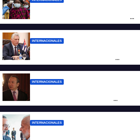
Alarma mundial por el brote de Ébola en
África: temen que el virus esté mutando
tras superar los 4.000 casos
INTERNACIONALES
“Es un genocidio”: Díaz-Canel repudió el
bloqueo a Cuba, apuntó a Trump y
reclamó condenas internacionales
INTERNACIONALES
La Embajada de China en Argentina
apuntó contra Estados Unidos por
“obstrucción”
INTERNACIONALES
El presidente Lula ordenó retirar a su