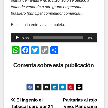
planta de llantas y no lo hizo, solo se dedicó a
tratar de venderla a otro grupo empresarial
brasilero (principal competidor comercial) .
Escucha la entrevista completa:
Reproductor
00:00
00:00
de
W
F
T
C
C
audio
h
a
wi
o
o
at
c
tt
p
m
Comenta sobre esta publicación
s
e
er
y
p
A
b
Li
ar
p
o
n
tir
p
o
k
Navegación
El Ingenio el
Paritarias al rojo
k
Tabacal paró por 24
vivo, Panorama