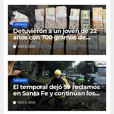
LOCALES
Detuvieron a un joven de 22
años con 700 gramos de
cocaína
AGO 6, 2026
LOCALES
El temporal dejó 59 reclamos
en Santa Fe y continúan los
operativos municipales
AGO 6, 2026