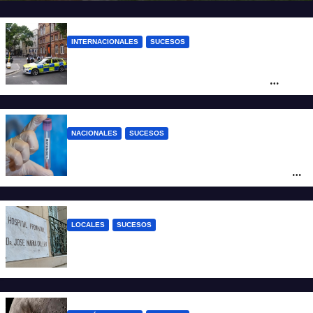
INTERNACIONALES
SUCESOS
Pánico en el centro de Londres: una
mujer atacó e hirió con unas tijeras a
cuatro hombres
NACIONALES
SUCESOS
Un argentino contrajo hantavirus durante
un viaje por Europa y permanece aislado
en España
LOCALES
SUCESOS
Un joven fue baleado tras una discusión
en un partido de fútbol en Colastiné Norte