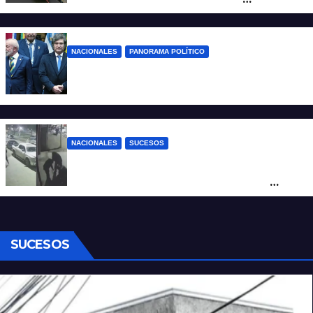
desregulación del practicaje
NACIONALES
PANORAMA POLÍTICO
Milei contra Lula: “Fue una intervención
inédita en la política brasileña”
NACIONALES
SUCESOS
Neuquén: policías golpearon brutalmente
a un joven a la salida de un boliche y
quedaron filmados
SUCESOS