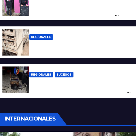
Detuvieron en Rosario a “Yaka”, buscado
por un homicidio y otros hechos de
violencia armada
REGIONALES
A 13 años de la tragedia de Salta 2141
REGIONALES
SUCESOS
Violento asalto a mano armada en una
peluquería: maniataron a dos hombres y
robaron todo
INTERNACIONALES