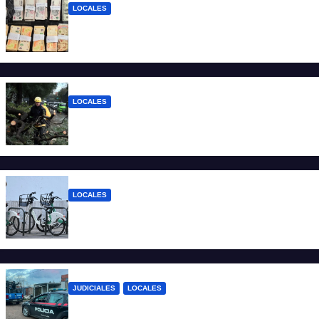
LOCALES
Detuvieron a un joven de 22 años con 700
gramos de cocaína
LOCALES
El temporal dejó 59 reclamos en Santa Fe
y continúan los operativos municipales
LOCALES
Santa Fe: la bici pública ya supera los 670
mil viajes y suma nuevas estaciones
JUDICIALES
LOCALES
Detuvieron a un joven por tentativa de