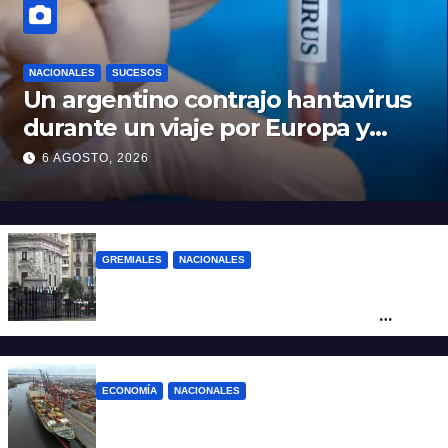
NACIONALES
SUCESOS
Un argentino contrajo hantavirus
durante un viaje por Europa y
permanece aislado en España
6 AGOSTO, 2026
GREMIALES
NACIONALES
Amplio operativo de seguridad por la
marcha al Congreso: el mapa de los
cortes y desvíos
ECONOMÍA
NACIONALES
Otra derrota de Milei: el Gobierno
formalizó la marcha atrás con la