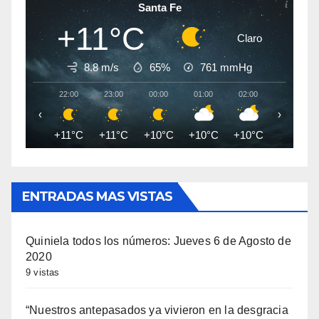
Santa Fe
+11°C
Claro
8.8 m/s
65%
761
mmHg
22:00
23:00
00:00
01:00
02:00
03:00
‹
›
+11°C
+11°C
+10°C
+10°C
+10°C
+9°C
ENTRADAS MAS VISTAS
Quiniela todos los números: Jueves 6 de Agosto de
2020
9 vistas
“Nuestros antepasados ya vivieron en la desgracia