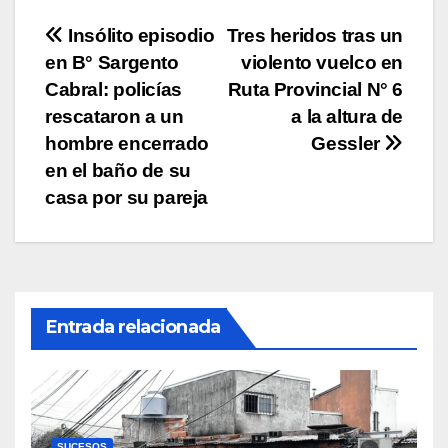
p
o
k
Navegación
Insólito episodio
Tres heridos tras un
k
en B° Sargento
violento vuelco en
de
Cabral: policías
Ruta Provincial N° 6
entradas
rescataron a un
a la altura de
hombre encerrado
Gessler
en el baño de su
casa por su pareja
Entrada relacionada
SUCESOS