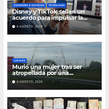
ESCENARIO & SOCIEDAD
TECNOLOGÍA
Disney y TikTok sellan un
acuerdo para impulsar la
creación de contenido oficial
6 AGOSTO, 2026
en formato vertical
LOCALES
Murió una mujer tras ser
atropellada por una
motocicleta en Nelson
6 AGOSTO, 2026