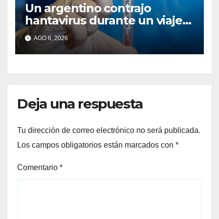
Un argentino contrajo
hantavirus durante un viaje
por Europa y permanece
AGO 6, 2026
aislado en España
Deja una respuesta
Tu dirección de correo electrónico no será publicada.
Los campos obligatorios están marcados con
*
Comentario
*