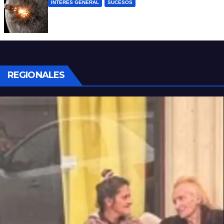
INTERÉS GENERAL
SUCESOS
La NASA confirmó que un cohete de
SpaceX impactó en la Luna
REGIONALES