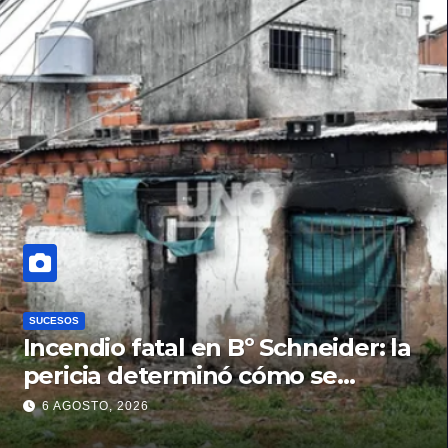
SUCESOS
Incendio fatal en Bº Schneider: la
pericia determinó cómo se
originó el fuego que le costó la
6 AGOSTO, 2026
vida a un niño de 4 años