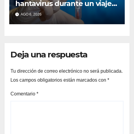
hantavirus durante un viaje
por Europa y permanece
AGO 6, 2026
aislado en España
Deja una respuesta
Tu dirección de correo electrónico no será publicada.
Los campos obligatorios están marcados con
*
Comentario
*