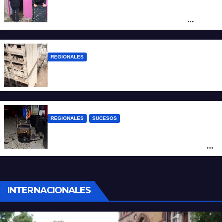
Detuvieron en Rosario a “Yaka”, buscado
por un homicidio y otros hechos de
violencia armada
REGIONALES
A 13 años de la tragedia de Salta 2141
REGIONALES
SUCESOS
Violento asalto a mano armada en una
peluquería: maniataron a dos hombres y
robaron todo
INTERNACIONALES