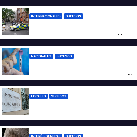
INTERNACIONALES
SUCESOS
Pánico en el centro de Londres: una
mujer atacó e hirió con unas tijeras a
cuatro hombres
NACIONALES
SUCESOS
Un argentino contrajo hantavirus durante
un viaje por Europa y permanece aislado
en España
LOCALES
SUCESOS
Un joven fue baleado tras una discusión
en un partido de fútbol en Colastiné Norte
INTERÉS GENERAL
SUCESOS