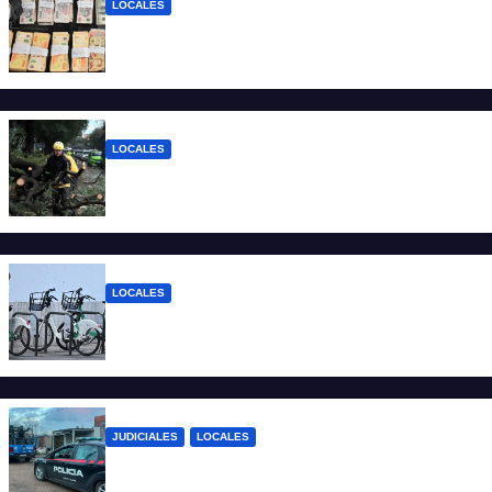
LOCALES
Detuvieron a un joven de 22 años con 700
gramos de cocaína
LOCALES
El temporal dejó 59 reclamos en Santa Fe
y continúan los operativos municipales
LOCALES
Santa Fe: la bici pública ya supera los 670
mil viajes y suma nuevas estaciones
JUDICIALES
LOCALES
Detuvieron a un joven por tentativa de