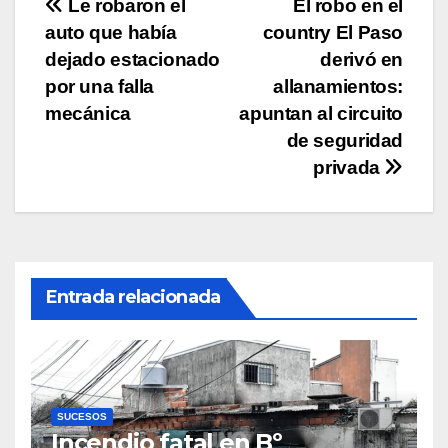
Navegación
Le robaron el
El robo en el
k
auto que había
country El Paso
de
dejado estacionado
derivó en
entradas
por una falla
allanamientos:
mecánica
apuntan al circuito
de seguridad
privada
Entrada relacionada
SUCESOS
Incendio fatal en Bº