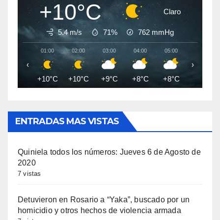
+10°C
Claro
5.4 m/s
71%
762
mmHg
01:00
02:00
03:00
04:00
05:00
06:00
‹
›
+10°C
+10°C
+9°C
+8°C
+8°C
+8°C
ENTRADAS MAS VISTAS
Quiniela todos los números: Jueves 6 de Agosto de
2020
7 vistas
Detuvieron en Rosario a “Yaka”, buscado por un
homicidio y otros hechos de violencia armada