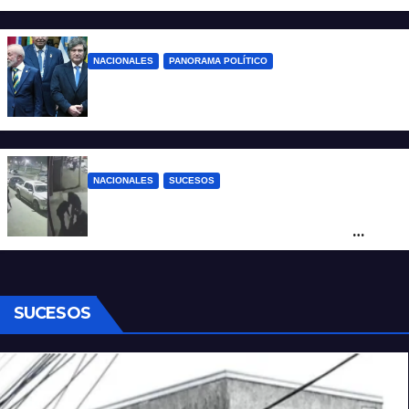
desregulación del practicaje
NACIONALES
PANORAMA POLÍTICO
Milei contra Lula: “Fue una intervención
inédita en la política brasileña”
NACIONALES
SUCESOS
Neuquén: policías golpearon brutalmente
a un joven a la salida de un boliche y
quedaron filmados
SUCESOS