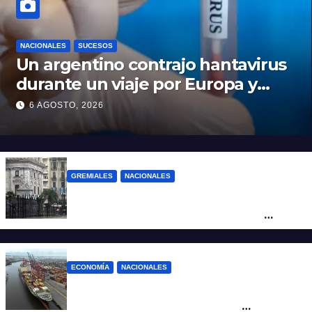
NACIONALES
SUCESOS
Un argentino contrajo hantavirus
durante un viaje por Europa y
permanece aislado en España
6 AGOSTO, 2026
GREMIALES
NACIONALES
Amplio operativo de seguridad por la
marcha al Congreso: el mapa de los
cortes y desvíos
ECONOMÍA
NACIONALES
Otra derrota de Milei: el Gobierno
formalizó la marcha atrás con la