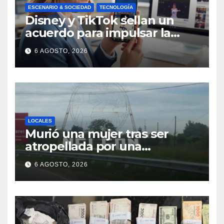
ESCENARIO & SOCIEDAD
TECNOLOGÍA
Disney y TikTok sellan un
acuerdo para impulsar la
creación de contenido oficial
6 AGOSTO, 2026
en formato vertical
LOCALES
Murió una mujer tras ser
atropellada por una
motocicleta en Nelson
6 AGOSTO, 2026