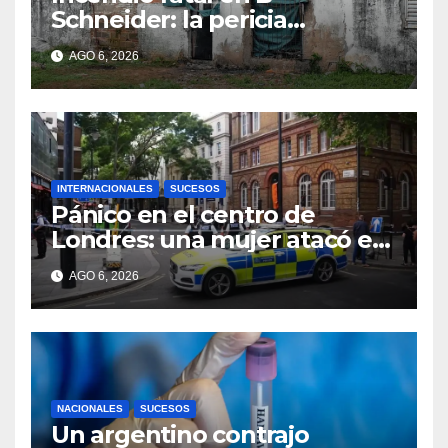
Schneider: la pericia
determinó cómo se originó el
AGO 6, 2026
fuego que le costó la vida a
un niño de 4 años
INTERNACIONALES
SUCESOS
Pánico en el centro de
Londres: una mujer atacó e
hirió con unas tijeras a cuatro
AGO 6, 2026
hombres
NACIONALES
SUCESOS
Un argentino contrajo