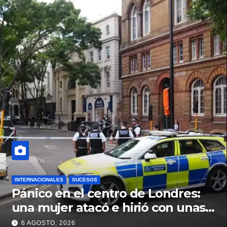
INTERNACIONALES
SUCESOS
Pánico en el centro de Londres:
una mujer atacó e hirió con unas
tijeras a cuatro hombres
6 AGOSTO, 2026