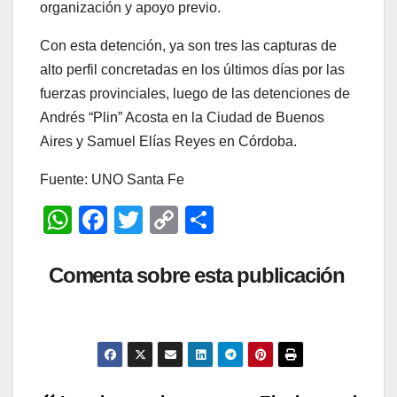
organización y apoyo previo.
Con esta detención, ya son tres las capturas de
alto perfil concretadas en los últimos días por las
fuerzas provinciales, luego de las detenciones de
Andrés “Plin” Acosta en la Ciudad de Buenos
Aires y Samuel Elías Reyes en Córdoba.
Fuente: UNO Santa Fe
W
F
T
C
C
h
a
wi
o
o
at
c
tt
p
m
Comenta sobre esta publicación
s
e
er
y
p
A
b
Li
ar
p
o
n
tir
p
o
k