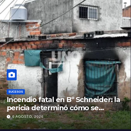
SUCESOS
Incendio fatal en Bº Schneider: la
pericia determinó cómo se
originó el fuego que le costó la
6 AGOSTO, 2026
vida a un niño de 4 años