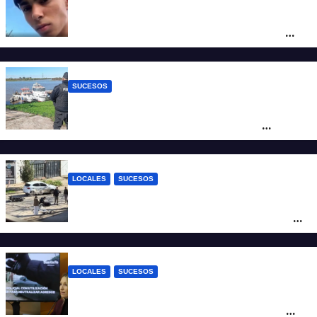
Caso Jeremías Monzón: la Fiscalía amplió
la imputación contra la menor acusada
del crimen y la causa se encamina al
juicio por jurados
SUCESOS
Triste confirmación: el cuerpo hallado a la
altura del club Náutico Sur es el de
Fernando Cappi, el kitesurfista buscado
intensamente
LOCALES
SUCESOS
Violento choque entre un auto y una
moto en barrio Alvear: una mujer quedó
tendida sobre la calzada
LOCALES
SUCESOS
Con una pistola Taser, la Policía redujo a
un hombre que amenazaba a su padre