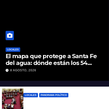
LOCALES
El mapa que protege a Santa Fe
del agua: dónde están los 54
puntos de bombeo
8 AGOSTO, 2026
LOCALES
PANORAMA POLÍTICO
Diputados empieza en comisiones el
debate sobre el sistema electoral de