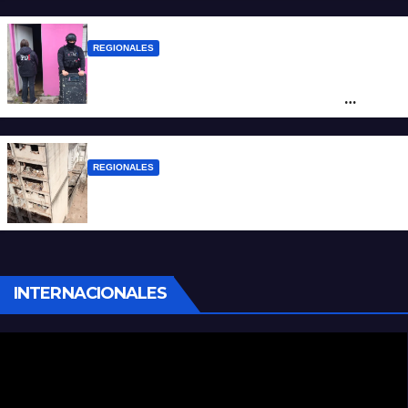
de San Antonio de Obligado
REGIONALES
Detuvieron en Rosario a “Yaka”, buscado
por un homicidio y otros hechos de
violencia armada
REGIONALES
A 13 años de la tragedia de Salta 2141
INTERNACIONALES