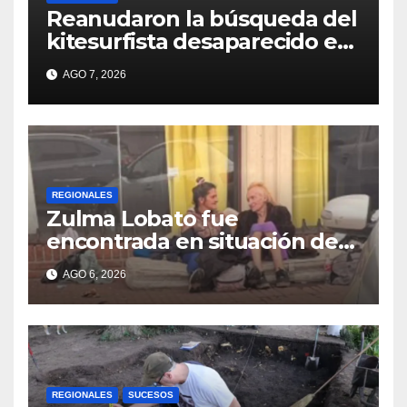
Reanudaron la búsqueda del
kitesurfista desaparecido en
aguas de la Laguna Setúbal
AGO 7, 2026
REGIONALES
Zulma Lobato fue
encontrada en situación de
calle en Paraná
AGO 6, 2026
REGIONALES
SUCESOS