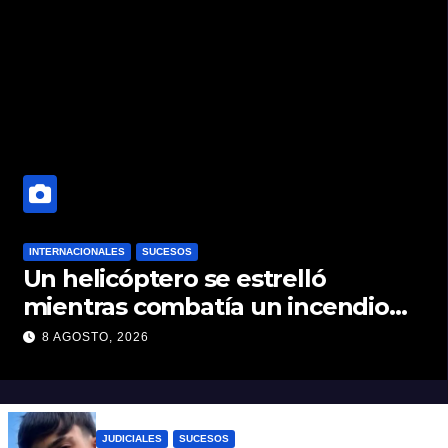
INTERNACIONALES
SUCESOS
Un helicóptero se estrelló
mientras combatía un incendio
forestal en Utah
8 AGOSTO, 2026
JUDICIALES
SUCESOS