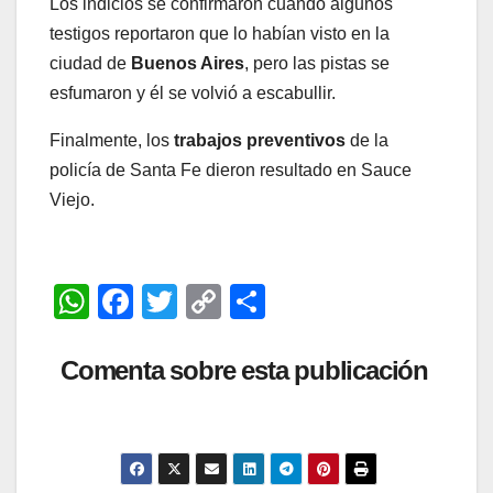
Los indicios se confirmaron cuando algunos
testigos reportaron que lo habían visto en la
ciudad de
Buenos Aires
, pero las pistas se
esfumaron y él se volvió a escabullir.
Finalmente, los
trabajos preventivos
de la
policía de Santa Fe dieron resultado en Sauce
Viejo.
W
F
T
C
C
h
a
wi
o
o
at
c
tt
p
m
Comenta sobre esta publicación
s
e
er
y
p
A
b
Li
ar
p
o
n
tir