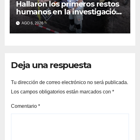
Hallaron los primeros restos
humanos en la investigación
por la Masacre Indígena de
AGO 6, 2026
San Antonio de Obligado
Deja una respuesta
Tu dirección de correo electrónico no será publicada.
Los campos obligatorios están marcados con
*
Comentario
*