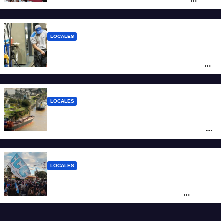
Santa Fe
LOCALES
YPF aumentó los combustibles en la
ciudad de Santa Fe: la nafta súper superó
los $2.100 y llenar el tanque cuesta más
de $94.000
LOCALES
Pullaro y empresarios viajan a Chile para
posicionar los puertos del sur de Santa Fe
como salida para las exportaciones
mineras
LOCALES
Cortes y desvíos en el centro de Santa Fe
por una marcha de organizaciones
sociales y sindicales