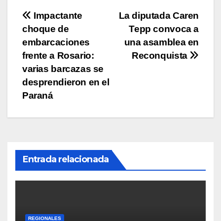
p
o
k
Navegación
Impactante
La diputada Caren
k
choque de
Tepp convoca a
de
embarcaciones
una asamblea en
entradas
frente a Rosario:
Reconquista
varias barcazas se
desprendieron en el
Paraná
Entrada relacionada
REGIONALES