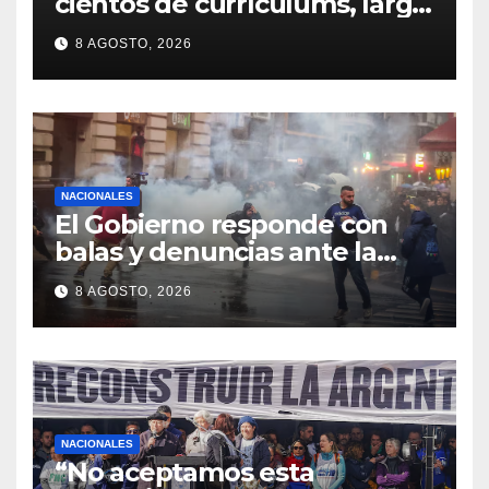
cientos de currículums, larga
espera y menos puestos
8 AGOSTO, 2026
registrados
NACIONALES
El Gobierno responde con
balas y denuncias ante la
protesta
8 AGOSTO, 2026
NACIONALES
“No aceptamos esta