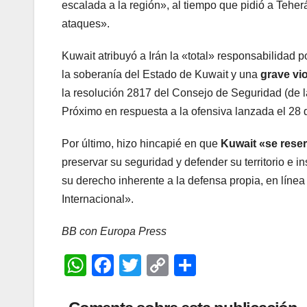
escalada a la región», al tiempo que pidió a Tehe
ataques».
Kuwait atribuyó a Irán la «total» responsabilidad 
la soberanía del Estado de Kuwait y una
grave vi
la resolución 2817 del Consejo de Seguridad (de 
Próximo en respuesta a la ofensiva lanzada el 28 d
Por último, hizo hincapié en que
Kuwait «se rese
preservar su seguridad y defender su territorio e i
su derecho inherente a la defensa propia, en línea
Internacional».
BB con Europa Press
W
F
T
C
C
h
a
wi
o
o