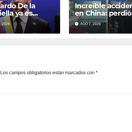
ardo De la
Increíble accide
iella ya es
en China: perdió
idente de
control y el auto
, 2026
AGO 7, 2026
ombia
terminó incrust
en un árbol
Los campos obligatorios están marcados con
*