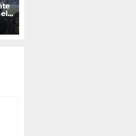
nte
 el
ado