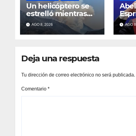
Un helicóptero se
Abel
estrelló mientras
Espr
combatía un
pres
AGO 8, 2026
AGO 8
incendio forestal en
Col
Utah
Deja una respuesta
Tu dirección de correo electrónico no será publicada.
Comentario
*