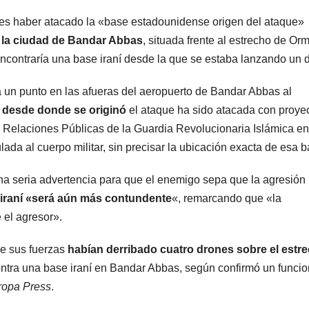
ves haber atacado la «base estadounidense origen del ataque»
 la ciudad de Bandar Abbas
, situada frente al estrecho de Or
ncontraría una base iraní desde la que se estaba lanzando un d
a un punto en las afueras del aeropuerto de Bandar Abbas al
 desde donde se originó
el ataque ha sido atacada con proyec
de Relaciones Públicas de la Guardia Revolucionaria Islámica e
ulada al cuerpo militar, sin precisar la ubicación exacta de esa b
a seria advertencia para que el enemigo sepa que la agresión
 iraní «será aún más contundente
«, remarcando que «la
 el agresor».
ue sus fuerzas
habían derribado cuatro drones sobre el estr
contra una base iraní en Bandar Abbas, según confirmó un funcio
ropa Press
.