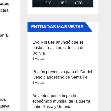
+9°C
+8°C
+8°C
+8°C
+7
taque
icara
ENTRADAS MAS VISTAS
ranía,
Evo Morales anunció que se
postulará a la presidencia de
Bolivia
6 vistas
Prisión preventiva para el Zar del
juego clandestino de Santa Fe
5 vistas
Advierten por el impacto
ios
económico mundial de la guerra
 nueva
entre Rusia y Ucrania