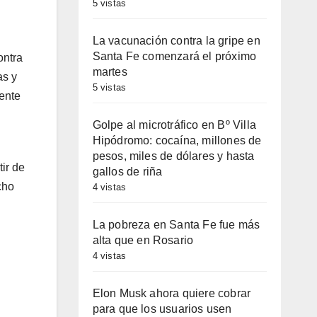
5 vistas
La vacunación contra la gripe en
Santa Fe comenzará el próximo
ontra
martes
as y
5 vistas
ente
Golpe al microtráfico en Bº Villa
Hipódromo: cocaína, millones de
pesos, miles de dólares y hasta
tir de
gallos de riña
cho
4 vistas
La pobreza en Santa Fe fue más
alta que en Rosario
4 vistas
Elon Musk ahora quiere cobrar
para que los usuarios usen