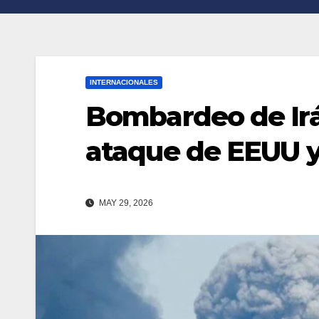
n
r
k
t
i
INTERNACIONALES
r
Bombardeo de Irá
ataque de EEUU y
MAY 29, 2026