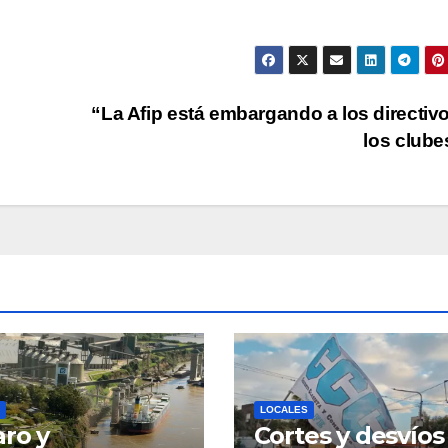
par
aum
o
dis
“La Afip está embargando a los directiv
el
los club
vol
LOCALES
aro y
Cortes y desvíos