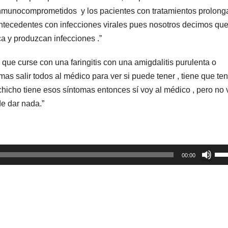
 inmunocomprometidos y los pacientes con tratamientos prolon
ntecedentes con infecciones virales pues nosotros decimos que
ca y produzcan infecciones .”
 que curse con una faringitis con una amigdalitis purulenta o
as salir todos al médico para ver si puede tener , tiene que ten
l chicho tiene esos síntomas entonces sí voy al médico , pero no 
de dar nada.”
Util
00:00
las
tec
de
fle
arr