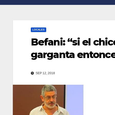
n
r
k
t
i
LOCALES
r
Befani: “si el chi
garganta entonce
SEP 12, 2018