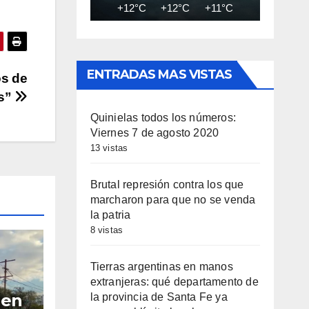
a
+12°C
+12°C
+11°C
+11°C
+11
entar
minuir
ENTRADAS MAS VISTAS
os de
es”
umen.
Quinielas todos los números:
Viernes 7 de agosto 2020
13 vistas
Brutal represión contra los que
marcharon para que no se venda
la patria
8 vistas
Tierras argentinas en manos
extranjeras: qué departamento de
 en
la provincia de Santa Fe ya