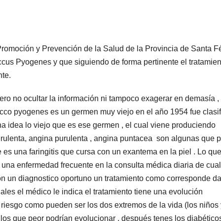
Promoción y Prevención de la Salud de la Provincia de Santa F
cus Pyogenes y que siguiendo de forma pertinente el tratamien
te.
mero no ocultar la información ni tampoco exagerar en demasía ,
cco pyogenes es un germen muy viejo en el año 1954 fue clasi
na idea lo viejo que es ese germen , el cual viene produciendo
purulenta, angina purulenta , angina puntacea son algunas que 
e es una faringitis que cursa con un exantema en la piel . Lo qu
es una enfermedad frecuente en la consulta médica diaria de cua
 con un diagnostico oportuno un tratamiento como corresponde d
ales el médico le indica el tratamiento tiene una evolución
iesgo como pueden ser los dos extremos de la vida (los niños 
los que peor podrían evolucionar , después tenes los diabético