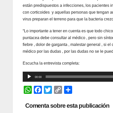
están predispuestos a infecciones, los pacientes
con corticoides y aquellas personas que tengan a
virus preparan el terreno para que la bacteria crez
“Lo importante a tener en cuenta es que todo chico
puntacea debe consultar al médico , pero sin síntom
fiebre , dolor de garganta , malestar general , si e
médico por las dudas , por las dudas no se le pue
Escucha la entrevista completa:
Reproductor
00:00
de
W
F
T
C
C
audio
h
a
wi
o
o
at
c
tt
p
m
Comenta sobre esta publicación