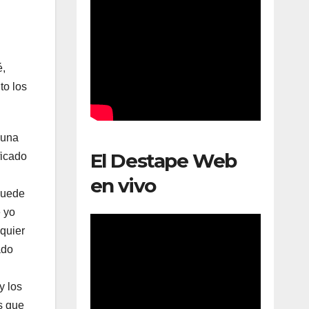
é,
to los
 una
El Destape Web
ficado
en vivo
puede
e yo
lquier
ado
y los
s que