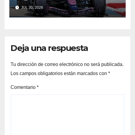
Qatar y Abu Dabi reavivan la
JUL 30, 2026
ilusión
Deja una respuesta
Tu dirección de correo electrónico no será publicada.
Los campos obligatorios están marcados con
*
Comentario
*