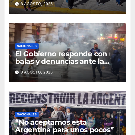
espera y menos puestos
8 AGOSTO, 2026
registrados
NACIONALES
El Gobierno responde con
balas y denuncias ante la
protesta
8 AGOSTO, 2026
NACIONALES
“No aceptamos esta
Argentina para unos pocos”