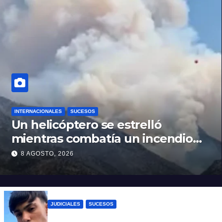
INTERNACIONALES
SUCESOS
Un helicóptero se estrelló
mientras combatía un incendio
forestal en Utah
8 AGOSTO, 2026
JUDICIALES
SUCESOS
Caso Jeremías Monzón: la Fiscalía amplió