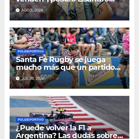
Martínez
AGO 5, 2026
POLIDEPORTIVO
Santa Fe Rugby se juega
mucho más que un partido
en Córdoba
JUL 30, 2026
POLIDEPORTIVO
¿Puede volver la F1 a
Argentina? Las dudas sobre