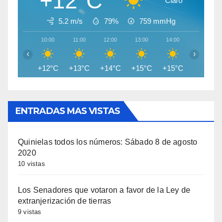
+12°C
Claro
5.2 m/s
79%
759
mmHg
10:00
11:00
12:00
13:00
14:00
15:00
‹
›
+12°C
+13°C
+14°C
+15°C
+15°C
+15°C
ENTRADAS MAS VISTAS
Quinielas todos los números: Sábado 8 de agosto
2020
10 vistas
Los Senadores que votaron a favor de la Ley de
extranjerización de tierras
9 vistas