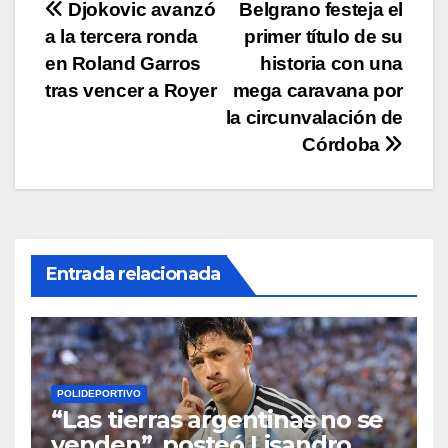
Navegación
Djokovic avanzó
Belgrano festeja el
k
a la tercera ronda
primer título de su
de
en Roland Garros
historia con una
entradas
tras vencer a Royer
mega caravana por
la circunvalación de
Córdoba
Entrada relacionada
POLIDEPORTIVO
“Las tierras argentinas no se
venden”, posteó Lisandro