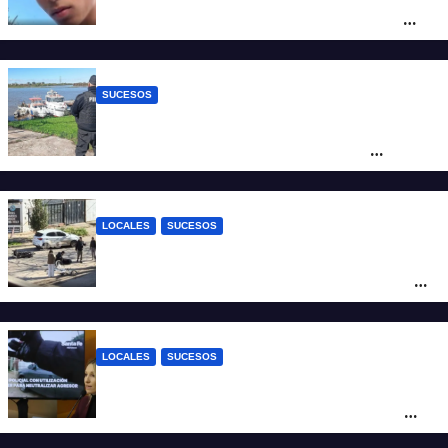
la imputación contra la menor acusada
del crimen y la causa se encamina al
juicio por jurados
SUCESOS
Triste confirmación: el cuerpo hallado a la
altura del club Náutico Sur es el de
Fernando Cappi, el kitesurfista buscado
intensamente
LOCALES
SUCESOS
Violento choque entre un auto y una
moto en barrio Alvear: una mujer quedó
tendida sobre la calzada
LOCALES
SUCESOS
Con una pistola Taser, la Policía redujo a
un hombre que amenazaba a su padre
con un arma blanca en la ruta 168