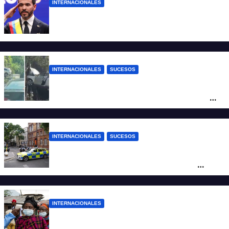
INTERNACIONALES
Abelardo De la Espriella ya es presidente
de Colombia
INTERNACIONALES
SUCESOS
Increíble accidente en China: perdió el
control y el auto terminó incrustado en un
árbol
INTERNACIONALES
SUCESOS
Pánico en el centro de Londres: una
mujer atacó e hirió con unas tijeras a
cuatro hombres
INTERNACIONALES
Alarma mundial por el brote de Ébola en