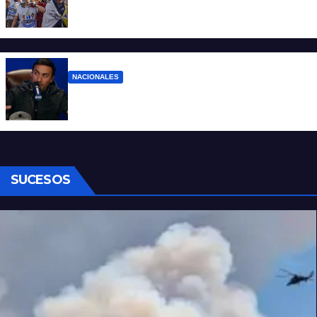
Ruegos por el trabajo que falta y para el
que lo tiene, que el sueldo alcance
NACIONALES
Denuncian al conductor del streaming
Carajo por dichos discriminatorios
SUCESOS