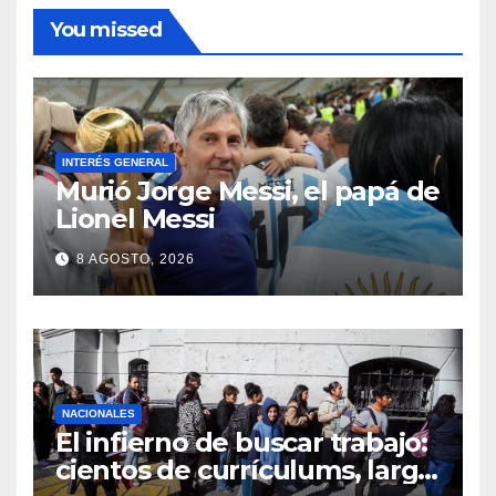
You missed
INTERÉS GENERAL
Murió Jorge Messi, el papá de
Lionel Messi
8 AGOSTO, 2026
NACIONALES
El infierno de buscar trabajo:
cientos de currículums, larga