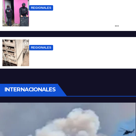
REGIONALES
Detuvieron en Rosario a “Yaka”, buscado
por un homicidio y otros hechos de
violencia armada
REGIONALES
A 13 años de la tragedia de Salta 2141
INTERNACIONALES