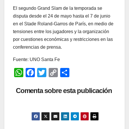
El segundo Grand Slam de la temporada se
disputa desde el 24 de mayo hasta el 7 de junio
en el Stade Roland-Garros de París, en medio de
tensiones entre los jugadores y la organización
por cuestiones económicas y restricciones en las
conferencias de prensa.
Fuente: UNO Santa Fe
W
F
T
C
C
h
a
wi
o
o
at
c
tt
p
m
Comenta sobre esta publicación
s
e
er
y
p
A
b
Li
ar
p
o
n
tir
p
o
k