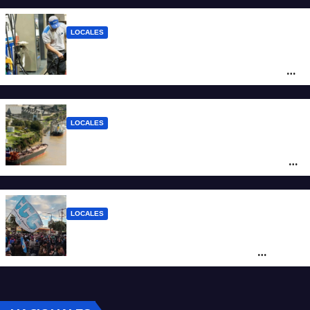
LOCALES
YPF aumentó los combustibles en la
ciudad de Santa Fe: la nafta súper superó
los $2.100 y llenar el tanque cuesta más
de $94.000
LOCALES
Pullaro y empresarios viajan a Chile para
posicionar los puertos del sur de Santa Fe
como salida para las exportaciones
mineras
LOCALES
Cortes y desvíos en el centro de Santa Fe
por una marcha de organizaciones
sociales y sindicales