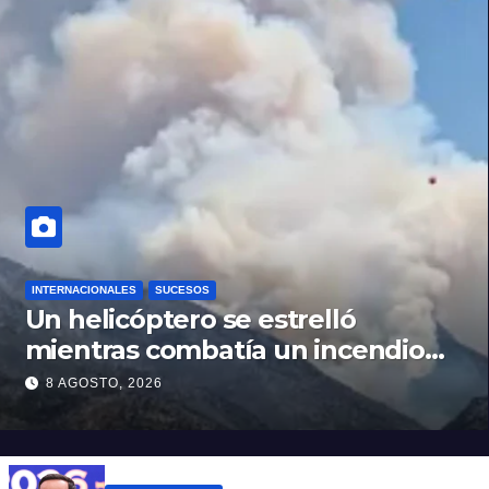
INTERNACIONALES
SUCESOS
Un helicóptero se estrelló
mientras combatía un incendio
forestal en Utah
8 AGOSTO, 2026