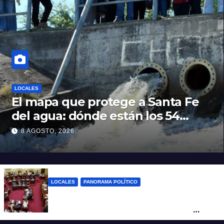
LOCALES
El mapa que protege a Santa Fe
del agua: dónde están los 54
puntos de bombeo
8 AGOSTO, 2026
LOCALES
PANORAMA POLÍTICO
Diputados empieza en comisiones el
debate sobre el sistema electoral de
Santa Fe