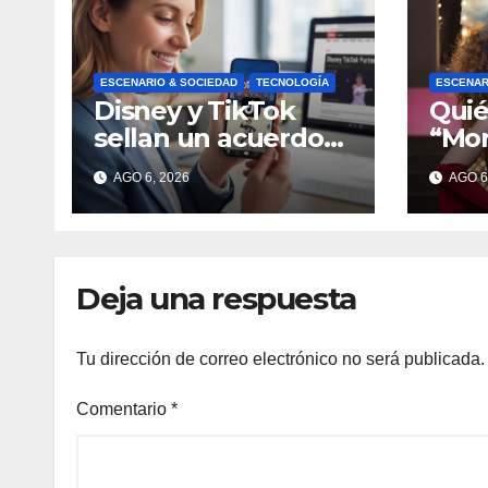
ESCENARIO & SOCIEDAD
TECNOLOGÍA
ESCENAR
Disney y TikTok
Quié
sellan un acuerdo
“Mor
para impulsar la
y pe
AGO 6, 2026
AGO 6
creación de
seri
contenido oficial en
formato vertical
Deja una respuesta
Tu dirección de correo electrónico no será publicada.
Comentario
*