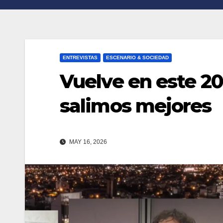
n
r
k
t
i
ENTREVISTAS
ESCENARIO & SOCIEDAD
r
Vuelve en este 2
salimos mejores
MAY 16, 2026