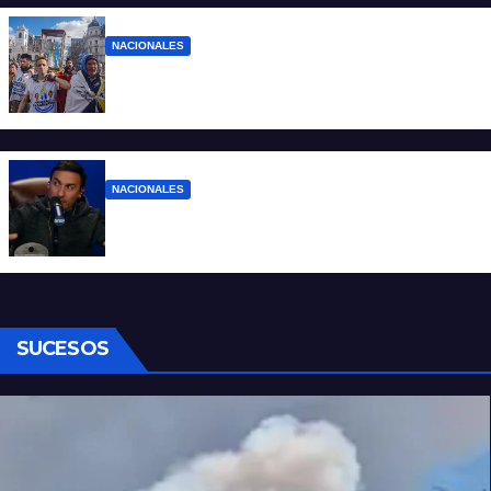
NACIONALES
Ruegos por el trabajo que falta y para el
que lo tiene, que el sueldo alcance
NACIONALES
Denuncian al conductor del streaming
Carajo por dichos discriminatorios
SUCESOS