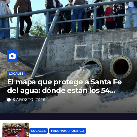
LOCALES
El mapa que protege a Santa Fe
del agua: dónde están los 54
puntos de bombeo
8 AGOSTO, 2026
LOCALES
PANORAMA POLÍTICO