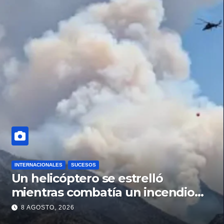
INTERNACIONALES
SUCESOS
Un helicóptero se estrelló
mientras combatía un incendio
forestal en Utah
8 AGOSTO, 2026