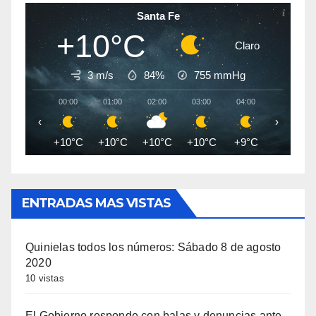
Santa Fe
+10°C
Claro
3 m/s
84%
755
mmHg
00:00
01:00
02:00
03:00
04:00
05:00
‹
›
+10°C
+10°C
+10°C
+10°C
+9°C
+9°C
ENTRADAS MAS VISTAS
Quinielas todos los números: Sábado 8 de agosto
2020
10 vistas
El Gobierno responde con balas y denuncias ante