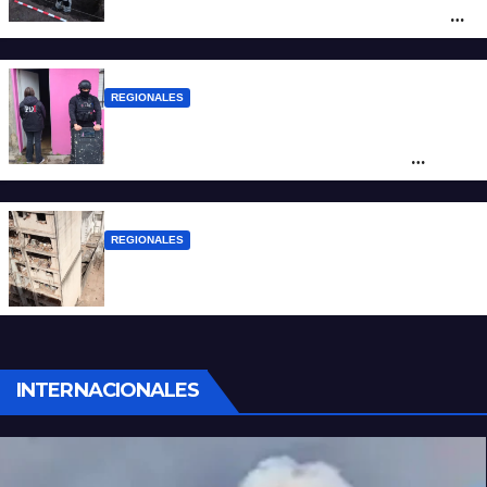
la investigación por la Masacre Indígena
de San Antonio de Obligado
REGIONALES
Detuvieron en Rosario a “Yaka”, buscado
por un homicidio y otros hechos de
violencia armada
REGIONALES
A 13 años de la tragedia de Salta 2141
INTERNACIONALES