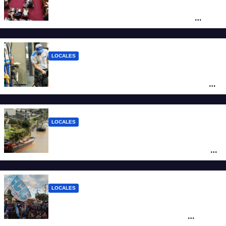
Diputados empieza en comisiones el
debate sobre el sistema electoral de
Santa Fe
LOCALES
YPF aumentó los combustibles en la
ciudad de Santa Fe: la nafta súper superó
los $2.100 y llenar el tanque cuesta más
de $94.000
LOCALES
Pullaro y empresarios viajan a Chile para
posicionar los puertos del sur de Santa Fe
como salida para las exportaciones
mineras
LOCALES
Cortes y desvíos en el centro de Santa Fe
por una marcha de organizaciones