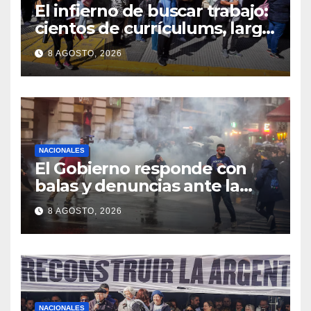
El infierno de buscar trabajo:
cientos de currículums, larga
espera y menos puestos
8 AGOSTO, 2026
registrados
NACIONALES
El Gobierno responde con
balas y denuncias ante la
protesta
8 AGOSTO, 2026
NACIONALES