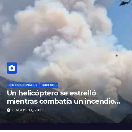
INTERNACIONALES
SUCESOS
Un helicóptero se estrelló
mientras combatía un incendio
forestal en Utah
8 AGOSTO, 2026