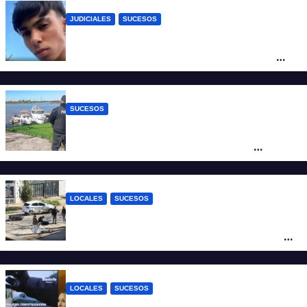
JUDICIALES
SUCESOS
Caso Jeremías Monzón: la Fiscalía amplió
la imputación contra la menor acusada
del crimen y la causa se encamina al
juicio por jurados
SUCESOS
Triste confirmación: el cuerpo hallado a la
altura del club Náutico Sur es el de
Fernando Cappi, el kitesurfista buscado
intensamente
LOCALES
SUCESOS
Violento choque entre un auto y una
moto en barrio Alvear: una mujer quedó
tendida sobre la calzada
LOCALES
SUCESOS