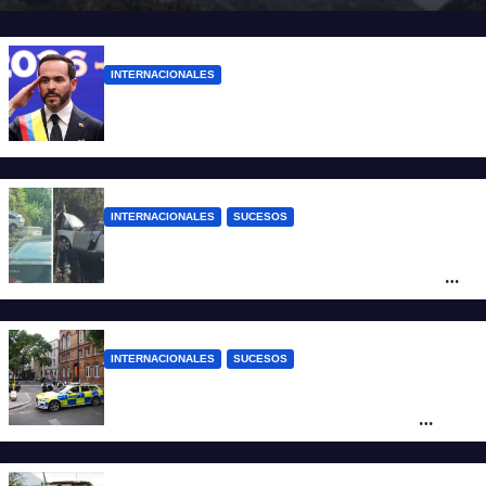
INTERNACIONALES
Abelardo De la Espriella ya es presidente
de Colombia
INTERNACIONALES
SUCESOS
Increíble accidente en China: perdió el
control y el auto terminó incrustado en un
árbol
INTERNACIONALES
SUCESOS
Pánico en el centro de Londres: una
mujer atacó e hirió con unas tijeras a
cuatro hombres