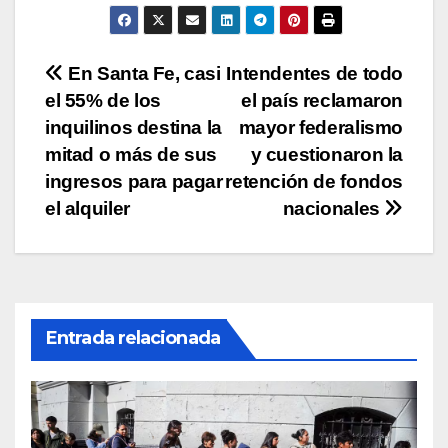
p
o
n
tir
p
o
k
Navegación
En Santa Fe, casi
Intendentes de todo
k
el 55% de los
el país reclamaron
de
inquilinos destina la
mayor federalismo
entradas
mitad o más de sus
y cuestionaron la
ingresos para pagar
retención de fondos
el alquiler
nacionales
Entrada relacionada