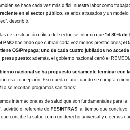
ambién se hace cada vez más difícil nuestra labor como trabaja
eciente en el sector público
, salarios atrasados y un modelo
o”, describió.
s de la situación crítica del sector, se informó que “
el 80% de 
el PMO
haciendo que cubran cada vez menos prestaciones;
el
o tiene OS/Prepaga
;
uno de cada cuatro jubilados no accede
u presupuesto
; además, el gobierno nacional cerró el REMEDI
obierno nacional se ha propuesto seriamente terminar con l
usión esa concepción. Eso queda claro cuando se compran men
I
o se recortan programas sanitarios”.
ismos internacionales de salud que son fundamentales para la
advirtió el referente de
FESINTRAS
, al tiempo que concluyó:
a que concibe la salud como un derecho universal y creemos qu