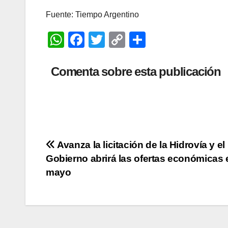
Fuente: Tiempo Argentino
W
F
T
C
C
h
a
wi
o
o
at
c
tt
p
m
Comenta sobre esta publicación
s
e
er
y
p
A
b
Li
ar
p
o
n
tir
p
o
k
Navegación
Avanza la licitación de la Hidrovía y el
k
Gobierno abrirá las ofertas económicas 
de
mayo
entradas