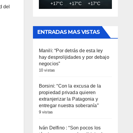
+17°C
+17°C
+17°C
+16°C
+16
d del
ENTRADAS MAS VISTAS
Manili: “Por detrás de esta ley
hay desprolijidades y por debajo
negocios”
10 vistas
Borsini: “Con la excusa de la
propiedad privada quieren
extranjerizar la Patagonia y
entregar nuestra soberanía”
9 vistas
Iván Delfino : “Son pocos los