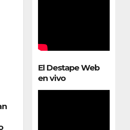
El Destape Web
en vivo
an
o