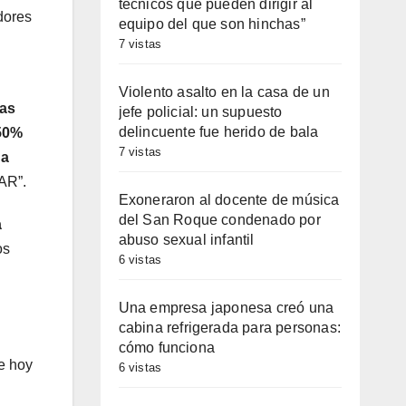
técnicos que pueden dirigir al
dores
equipo del que son hinchas”
7 vistas
Violento asalto en la casa de un
las
jefe policial: un supuesto
delincuente fue herido de bala
 50%
7 vistas
 a
AR”.
Exoneraron al docente de música
del San Roque condenado por
a
abuso sexual infantil
os
6 vistas
Una empresa japonesa creó una
cabina refrigerada para personas:
cómo funciona
e hoy
6 vistas