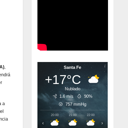
A)
,
Santa Fe
+17°C
endrá
er
Nublado
1.6 m/s
90%
a a
757
mmHg
el
20:00
21:00
22:00
23:00
00:
ncia
‹
›