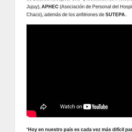
Jujuy),
APHEC
(Asociación de Personal del Hospi
Chaco), además de los anfitriones de
SUTEPA
.
“
Hoy en nuestro país es cada vez más difícil pa