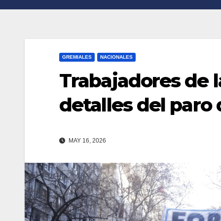
n
r
k
t
i
GREMIALES
NACIONALES
r
Trabajadores de l
detalles del paro
MAY 16, 2026