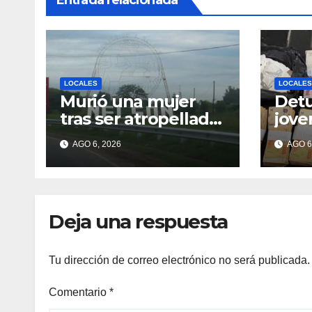
Entrada relacionada
LOCALES
LOCALES
Murió una mujer
Detu
tras ser atropellada
jove
por una motocicleta
con 
AGO 6, 2026
AGO 6
en Nelson
coca
Deja una respuesta
Tu dirección de correo electrónico no será publicada.
Comentario
*