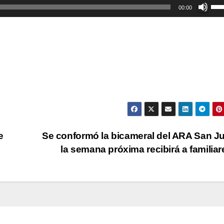
Util
00:00
las
tec
de
fle
arr
par
aum
o
dis
e
Se conformó la bicameral del ARA San J
el
la semana próxima recibirá a familia
vol