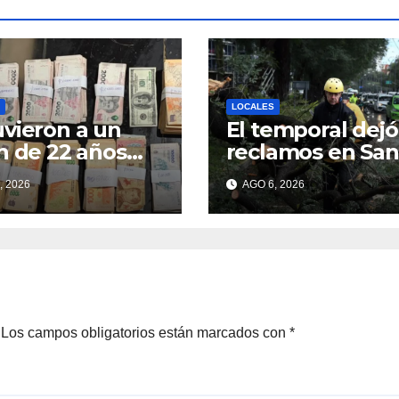
LOCALES
vieron a un
El temporal dejó
n de 22 años
reclamos en San
700 gramos de
Fe y continúan l
, 2026
AGO 6, 2026
ína
operativos
municipales
Los campos obligatorios están marcados con
*