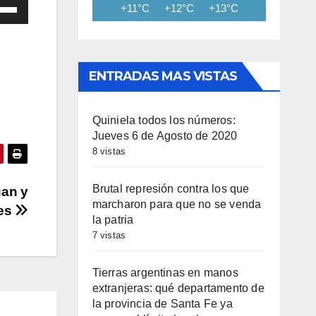
iza
+11°C
+12°C
+13°C
+14°C
+15
las
ENTRADAS MAS VISTAS
cha
iba/abajo
a
Quiniela todos los números:
Jueves 6 de Agosto de 2020
entar
8 vistas
minuir
Brutal represión contra los que
uan y
marcharon para que no se venda
res
umen.
la patria
7 vistas
Tierras argentinas en manos
extranjeras: qué departamento de
la provincia de Santa Fe ya