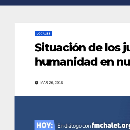
n
r
k
t
i
LOCALES
r
Situación de los j
humanidad en nue
MAR 26, 2018