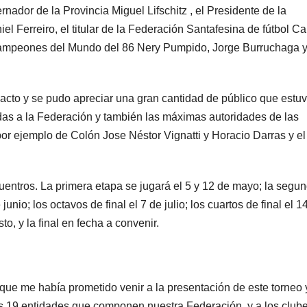
nador de la Provincia Miguel Lifschitz , el Presidente de la
el Ferreiro, el titular de la Federación Santafesina de fútbol Ca
 Campeones del Mundo del 86 Nery Pumpido, Jorge Burruchaga 
l acto y se pudo apreciar una gran cantidad de público que estu
adas a la Federación y también las máximas autoridades de las
por ejemplo de Colón Jose Néstor Vignatti y Horacio Darras y el
entros. La primera etapa se jugará el 5 y 12 de mayo; la segun
junio; los octavos de final el 7 de julio; los cuartos de final el 1
sto, y la final en fecha a convenir.
que me había prometido venir a la presentación de este torneo 
las 19 entidades que componen nuestra Federación, y a los club