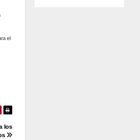
n
ra el
a los
os