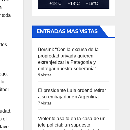
+18°C
+18°C
+18°C
+18°C
+19
a
r toda
ENTRADAS MAS VISTAS
rtes
Borsini: “Con la excusa de la
propiedad privada quieren
extranjerizar la Patagonia y
entregar nuestra soberanía”
ego.
9 vistas
 lo
útbol
El presidente Lula ordenó retirar
a su embajador en Argentina
7 vistas
iudad,
Violento asalto en la casa de un
o el
jefe policial: un supuesto
clave