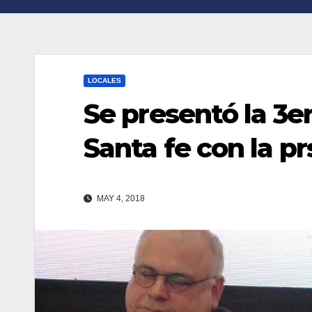
n
r
k
t
i
LOCALES
r
Se presentó la 3e
Santa fe con la p
MAY 4, 2018