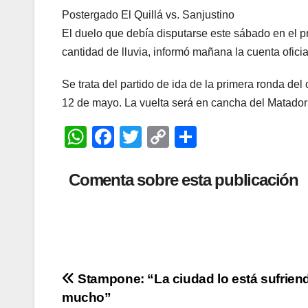
Postergado El Quillá vs. Sanjustino
El duelo que debía disputarse este sábado en el p
cantidad de lluvia, informó mañana la cuenta ofici
Se trata del partido de ida de la primera ronda d
12 de mayo. La vuelta será en cancha del Matador 
W
F
T
C
C
h
a
wi
o
o
at
c
tt
p
m
Comenta sobre esta publicación
s
e
er
y
p
A
b
Li
ar
p
o
n
tir
p
o
k
Navegación
Stampone: “La ciudad lo está sufrien
k
mucho”