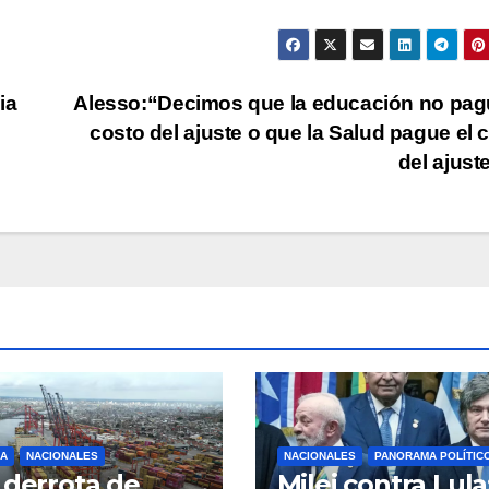
aum
o
dis
ia
Alesso:“Decimos que la educación no pag
el
costo del ajuste o que la Salud pague el 
vol
del ajust
A
NACIONALES
NACIONALES
PANORAMA POLÍTIC
 derrota de
Milei contra Lula