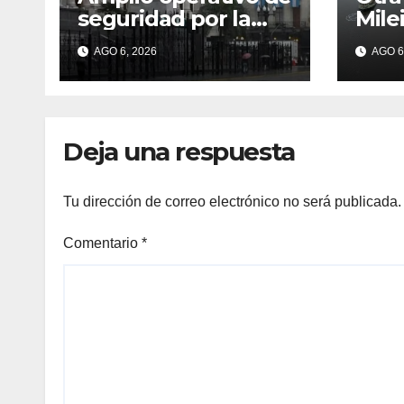
seguridad por la
Mile
marcha al
form
AGO 6, 2026
AGO 6
Congreso: el mapa
atrá
de los cortes y
desr
desvíos
prac
Deja una respuesta
Tu dirección de correo electrónico no será publicada.
Comentario
*