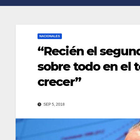
n
r
k
t
i
NACIONALES
r
“Recién el segund
sobre todo en el 
crecer”
SEP 5, 2018