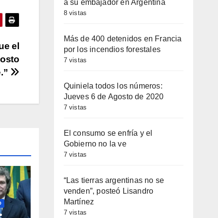
a su embajador en Argentina
entar
8 vistas
minuir
Más de 400 detenidos en Francia
ue el
por los incendios forestales
costo
7 vistas
umen.
e.”
Quiniela todos los números:
Jueves 6 de Agosto de 2020
7 vistas
El consumo se enfría y el
Gobierno no la ve
7 vistas
“Las tierras argentinas no se
venden”, posteó Lisandro
Martínez
O
7 vistas
: