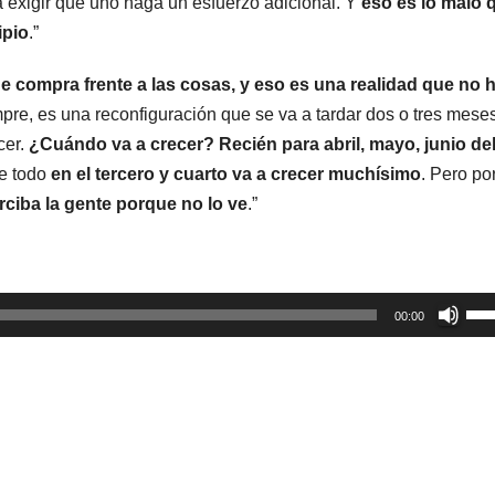
 exigir que uno haga un esfuerzo adicional. Y
eso es lo malo 
ipio
.”
e compra frente a las cosas, y eso es una realidad que no 
mpre, es una reconfiguración que se va a tardar dos o tres mese
cer.
¿Cuándo va a crecer?
Recién para abril, mayo, junio de
re todo
en el tercero y cuarto va a crecer muchísimo
. Pero po
ciba la gente porque no lo ve
.”
Util
00:00
las
tec
de
fle
arr
par