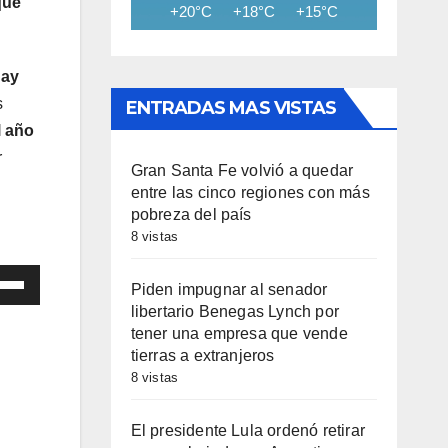
que
+20°C
+18°C
+15°C
+14°C
+13
hay
s
ENTRADAS MAS VISTAS
l año
r
Gran Santa Fe volvió a quedar
entre las cinco regiones con más
pobreza del país
8 vistas
iza
Piden impugnar al senador
libertario Benegas Lynch por
las
tener una empresa que vende
tierras a extranjeros
8 vistas
cha
iba/abajo
El presidente Lula ordenó retirar
a