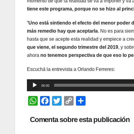
momento de que la realidad se va a imponer y va a
tiene este programa, porque no se hizo al princ
“
Uno está sintiendo el efecto del menor poder d
más remedio hay que aceptarla
. No es para sie
hasta que se acepte esta realidad y empiece a cre
que viene, el segundo trimestre del 2019
, y sob
ahora
no tenemos perspectiva de que eso lo per
Escuchá la entrevista a Orlando Ferreres:
Reproductor
00:00
de
W
F
T
C
C
audio
h
a
wi
o
o
at
c
tt
p
m
Comenta sobre esta publicación
s
e
er
y
p