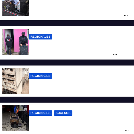
Hallaron los primeros restos humanos en
la investigación por la Masacre Indígena
de San Antonio de Obligado
REGIONALES
Detuvieron en Rosario a “Yaka”, buscado
por un homicidio y otros hechos de
violencia armada
REGIONALES
A 13 años de la tragedia de Salta 2141
REGIONALES
SUCESOS
Violento asalto a mano armada en una
peluquería: maniataron a dos hombres y