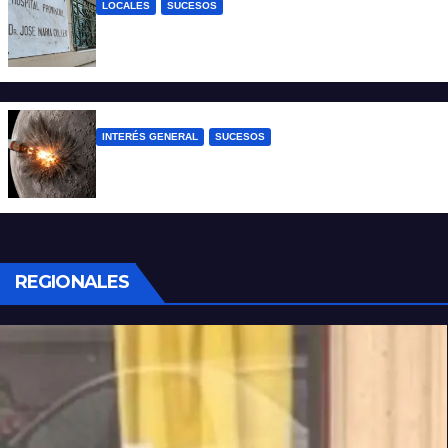
LOCALES
SUCESOS
Un joven fue baleado tras una discusión
en un partido de fútbol en Colastiné Norte
INTERÉS GENERAL
SUCESOS
La NASA confirmó que un cohete de
SpaceX impactó en la Luna
REGIONALES