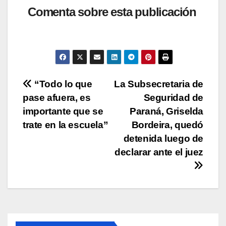
at
c
tt
p
m
Comenta sobre esta publicación
s
e
er
y
p
A
b
Li
ar
p
o
n
tir
p
o
k
Navegación
“Todo lo que
La Subsecretaria de
k
pase afuera, es
Seguridad de
de
importante que se
Paraná, Griselda
entradas
trate en la escuela”
Bordeira, quedó
detenida luego de
declarar ante el juez