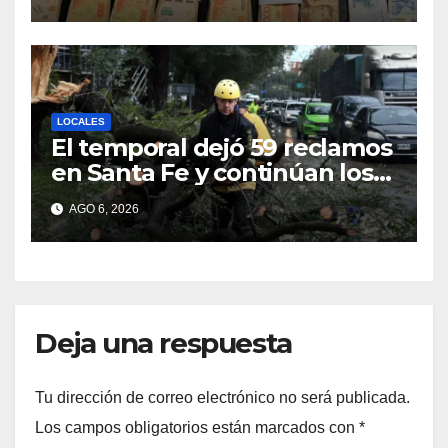
LOCALES
El temporal dejó 59 reclamos
en Santa Fe y continúan los
operativos municipales
AGO 6, 2026
Deja una respuesta
Tu dirección de correo electrónico no será publicada.
Los campos obligatorios están marcados con
*