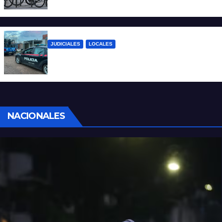
mil viajes y suma nuevas estaciones
JUDICIALES
LOCALES
Detuvieron a un joven por tentativa de
homicidio en barrio 12 de Octubre
NACIONALES