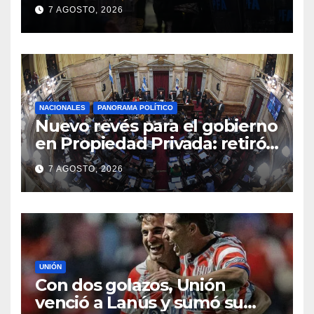
se venda la patria
7 AGOSTO, 2026
NACIONALES
PANORAMA POLÍTICO
Nuevo revés para el gobierno
en Propiedad Privada: retiró
el capítulo que pretendía
7 AGOSTO, 2026
modificar la Ley de Manejo
del Fuego
UNIÓN
Con dos golazos, Unión
venció a Lanús y sumó su