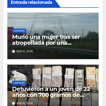
Entrada relacionada
LOCALES
Murió una mujer tras ser
atropellada por una
motocicleta en Nelson
AGO 6, 2026
LOCALES
Detuvieron a un joven de 22
años con 700 gramos de
cocaína
AGO 6, 2026