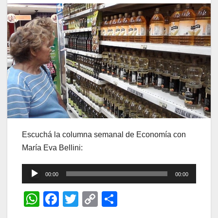
Escuchá la columna semanal de Economía con
María Eva Bellini:
Reproductor
00:00
00:00
de
W
F
T
C
C
audio
h
a
wi
o
o