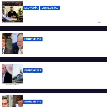
ECONOMÍA
ENTREVISTAS
Rovelli: “El superavit fiscal de Mieli es
ficticio pues debemos 480 mil millones
de dólares”
ENTREVISTAS
Chaves: “Es una actitud facista con
consecuencias diplomáticas graves”
ENTREVISTAS
Carmona: “Es un hecho muy grave pero
lamentablemente no es aislado”
ENTREVISTAS