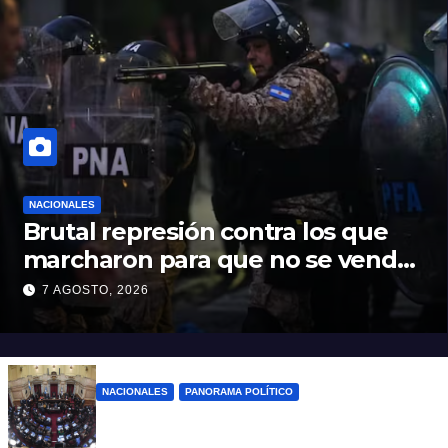
NACIONALES
Brutal represión contra los que
marcharon para que no se venda
la patria
7 AGOSTO, 2026
NACIONALES
PANORAMA POLÍTICO
Nuevo revés para el gobierno en
Propiedad Privada: retiró el capítulo que