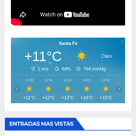
Santa Fe
+11°C
Claro
1 m/s
64%
764
mmHg
11:00
12:00
13:00
14:00
15:00
16:00
‹
›
+11°C
+12°C
+13°C
+14°C
+15°C
+15°C
ENTRADAS MAS VISTAS