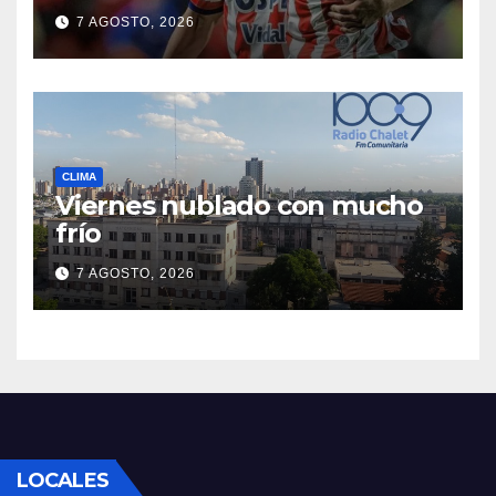
primer triunfo en el Clausura
7 AGOSTO, 2026
CLIMA
Viernes nublado con mucho
frío
7 AGOSTO, 2026
LOCALES