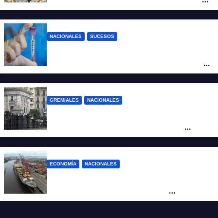
pretendía modificar la Ley de Manejo del
Fuego
NACIONALES
SUCESOS
Un argentino contrajo hantavirus durante
un viaje por Europa y permanece aislado
en España
GREMIALES
NACIONALES
Amplio operativo de seguridad por la
marcha al Congreso: el mapa de los
cortes y desvíos
ECONOMÍA
NACIONALES
Otra derrota de Milei: el Gobierno
formalizó la marcha atrás con la
desregulación del practicaje