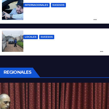
INTERNACIONALES
SUCESOS
Conmoción en México: un influencer fue
asesinado de un balazo durante una
transmisión en vivo
LOCALES
SUCESOS
Por maltrato de ancianos imputan al
cuidador del asilo clandestino de barrio
Nuevo Horizonte
REGIONALES