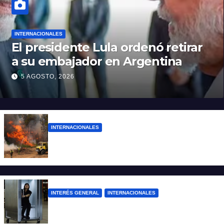
INTERNACIONALES
El presidente Lula ordenó retirar
a su embajador en Argentina
5 AGOSTO, 2026
INTERNACIONALES
Más de 400 detenidos en Francia por los
incendios forestales
INTERÉS GENERAL
INTERNACIONALES
Una empresa japonesa creó una cabina
refrigerada para personas: cómo funciona