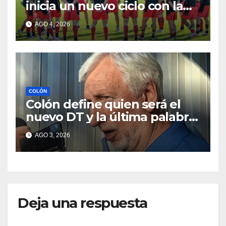
inicia un nuevo ciclo con la
mira en San Telmo
AGO 4, 2026
COLÓN
Colón define quien será el
nuevo DT y la última palabra
la tiene José Alonso
AGO 3, 2026
Deja una respuesta