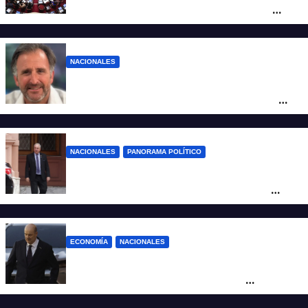
Inviolabilidad de la Propiedad Privada
corre riesgo de caerse en el Senado
NACIONALES
Piden impugnar al senador libertario
Benegas Lynch por tener una empresa
que vende tierras a extranjeros
NACIONALES
PANORAMA POLÍTICO
Passalacqua anunció su rechazo a la ley
de tierras y confirma el giro crítico de
Milei de Misiones
ECONOMÍA
NACIONALES
Karina corrió a Sturzenegger de la
negociación por el practicaje y le
suspendió el decreto para levantar el paro