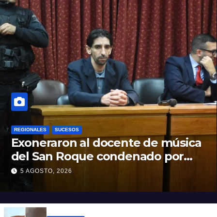
REGIONALES
SUCESOS
Exoneraron al docente de música
del San Roque condenado por
abuso sexual infantil
5 AGOSTO, 2026