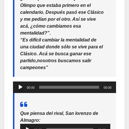
Olimpo que estaba primero en el
calendario. Después pasó ese Clásico
y me pedían por el otro. Así se vive
acá, ¿cómo cambiamos esa
mentalidad?”.
“Es difícil cambiar la mentalidad de
una ciudad donde sólo se vive para el
Clásico. Acá se busca ganar ese
partido,nosotros buscamos salir
campeones”
Reproductor
00:00
00:00
de
audio
Que piensa del rival, San lorenzo de
Almagro:
Reproductor