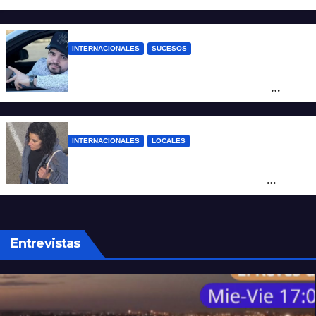
INTERNACIONALES
SUCESOS
Conmoción en México: un influencer fue
asesinado de un balazo durante una
transmisión en vivo
INTERNACIONALES
LOCALES
Hallaron sana y salva en Brasil a Micaela
Albornoz, la mujer que fue vista por
última vez en Rosario
Entrevistas