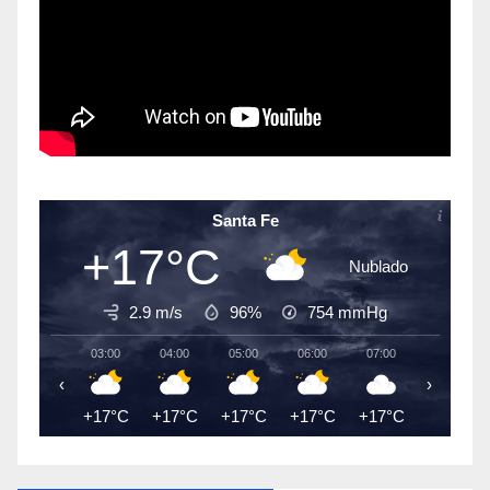
Santa Fe
+17°C
Nublado
2.9 m/s
96%
754
mmHg
03:00
04:00
05:00
06:00
07:00
08:00
‹
›
+17°C
+17°C
+17°C
+17°C
+17°C
+18°C