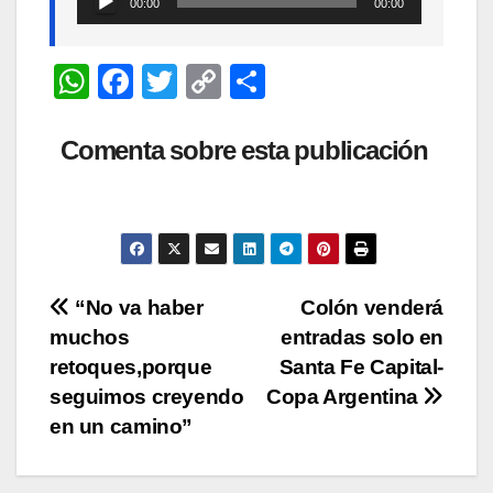
00:00
00:00
de
audio
W
F
T
C
C
h
a
wi
o
o
at
c
tt
p
m
Comenta sobre esta publicación
s
e
er
y
p
A
b
Li
ar
p
o
n
tir
p
o
k
Navegación
“No va haber
Colón venderá
k
muchos
entradas solo en
de
retoques,porque
Santa Fe Capital-
entradas
seguimos creyendo
Copa Argentina
en un camino”