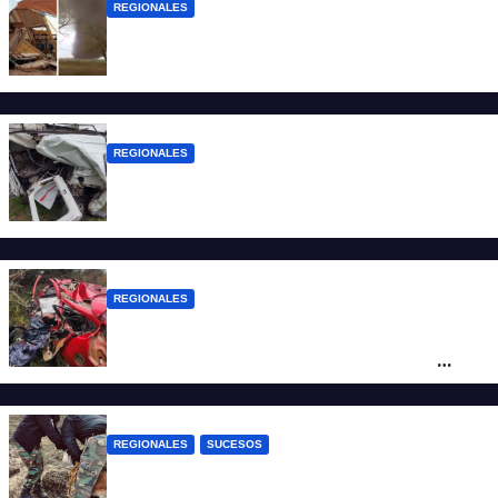
REGIONALES
Asisten a las familias afectadas por el
tornado en Bernardo de Irigoyen
REGIONALES
Una mujer falleció tras ser embestida su
camioneta
REGIONALES
Ruta Nacional 14: dos muertos y dos
heridos graves tras un choque frontal
cerca de Santo Tomé
REGIONALES
SUCESOS
Hallan restos humanos en el norte