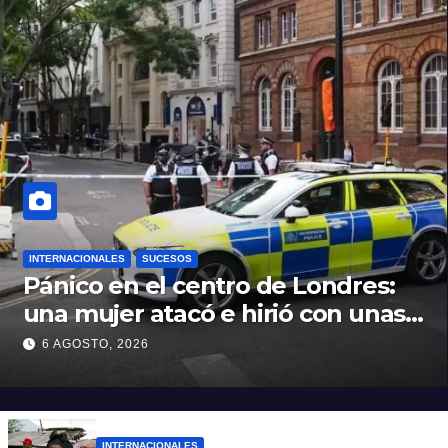
INTERNACIONALES
SUCESOS
Pánico en el centro de Londres:
una mujer atacó e hirió con unas
tijeras a cuatro hombres
6 AGOSTO, 2026
INTERNACIONALES