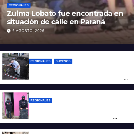
REGIONALES
Zulma Lobato fue encontrada en
situación de calle en Paraná
6 AGOSTO, 2026
REGIONALES
SUCESOS
Hallaron los primeros restos humanos en
la investigación por la Masacre Indígena
de San Antonio de Obligado
REGIONALES
Detuvieron en Rosario a “Yaka”, buscado
por un homicidio y otros hechos de
violencia armada