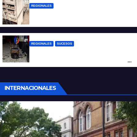
REGIONALES
A 13 años de la tragedia de Salta 2141
REGIONALES
SUCESOS
Violento asalto a mano armada en una
peluquería: maniataron a dos hombres y
robaron todo
INTERNACIONALES