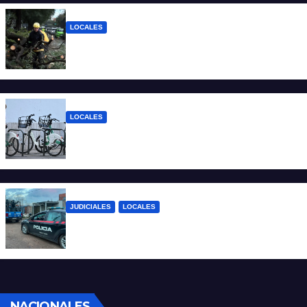
LOCALES
El temporal dejó 59 reclamos en Santa Fe
y continúan los operativos municipales
LOCALES
Santa Fe: la bici pública ya supera los 670
mil viajes y suma nuevas estaciones
JUDICIALES
LOCALES
Detuvieron a un joven por tentativa de
homicidio en barrio 12 de Octubre
NACIONALES