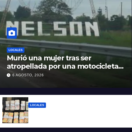
LOCALES
Murió una mujer tras ser
atropellada por una motocicleta
en Nelson
6 AGOSTO, 2026
LOCALES
Detuvieron a un joven de 22 años con 700
gramos de cocaína