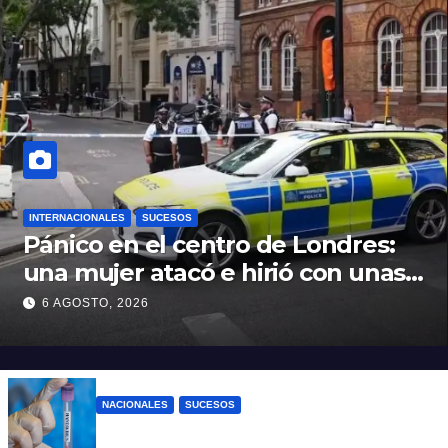
INTERNACIONALES
SUCESOS
Pánico en el centro de Londres:
una mujer atacó e hirió con unas
tijeras a cuatro hombres
6 AGOSTO, 2026
NACIONALES
SUCESOS
Un argentino contrajo hantavirus durante