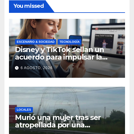
You missed
ESCENARIO & SOCIEDAD
TECNOLOGÍA
Disney y TikTok sellan un
acuerdo para impulsar la
creación de contenido oficial
6 AGOSTO, 2026
en formato vertical
LOCALES
Murió una mujer tras ser
atropellada por una
motocicleta en Nelson