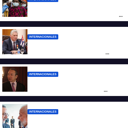
Alarma mundial por el brote de Ébola en
África: temen que el virus esté mutando
tras superar los 4.000 casos
INTERNACIONALES
“Es un genocidio”: Díaz-Canel repudió el
bloqueo a Cuba, apuntó a Trump y
reclamó condenas internacionales
INTERNACIONALES
La Embajada de China en Argentina
apuntó contra Estados Unidos por
“obstrucción”
INTERNACIONALES
El presidente Lula ordenó retirar a su
embajador en Argentina