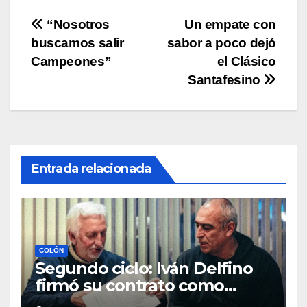
p
o
k
Navegación
“Nosotros
Un empate con
k
buscamos salir
sabor a poco dejó
de
Campeones”
el Clásico
entradas
Santafesino
Entrada relacionada
COLÓN
Segundo ciclo: Iván Delfino
firmó su contrato como
técnico de Colón