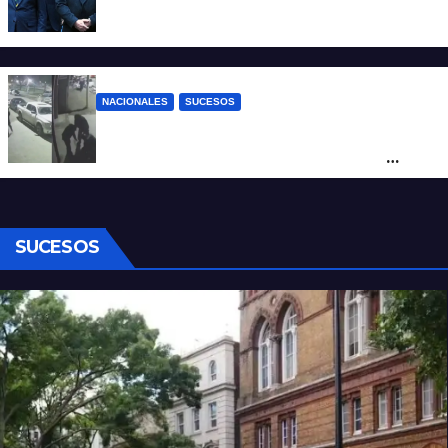
Milei contra Lula: “Fue una intervención
inédita en la política brasileña”
NACIONALES
SUCESOS
Neuquén: policías golpearon brutalmente
a un joven a la salida de un boliche y
quedaron filmados
SUCESOS