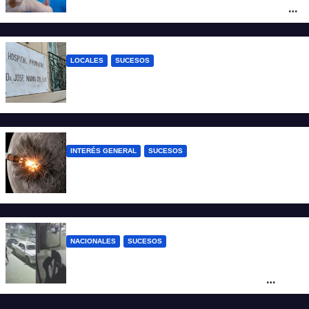
un viaje por Europa y permanece aislado
en España
LOCALES
SUCESOS
Un joven fue baleado tras una discusión
en un partido de fútbol en Colastiné Norte
INTERÉS GENERAL
SUCESOS
La NASA confirmó que un cohete de
SpaceX impactó en la Luna
NACIONALES
SUCESOS
Neuquén: policías golpearon brutalmente
a un joven a la salida de un boliche y
quedaron filmados