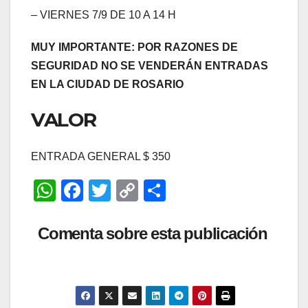
– VIERNES 7/9 DE 10 A 14 H
MUY IMPORTANTE: POR RAZONES DE
SEGURIDAD NO SE VENDERÁN ENTRADAS
EN LA CIUDAD DE ROSARIO
VALOR
ENTRADA GENERAL $ 350
W
F
T
C
C
h
a
wi
o
o
at
c
tt
p
m
Comenta sobre esta publicación
s
e
er
y
p
A
b
Li
ar
p
o
n
tir