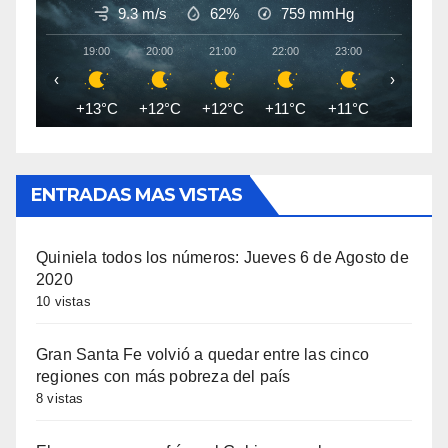
9.3 m/s
62%
759
mmHg
19:00
20:00
21:00
22:00
23:00
00:00
‹
›
+13°C
+12°C
+12°C
+11°C
+11°C
+10°C
ENTRADAS MAS VISTAS
Quiniela todos los números: Jueves 6 de Agosto de
2020
10 vistas
Gran Santa Fe volvió a quedar entre las cinco
regiones con más pobreza del país
8 vistas