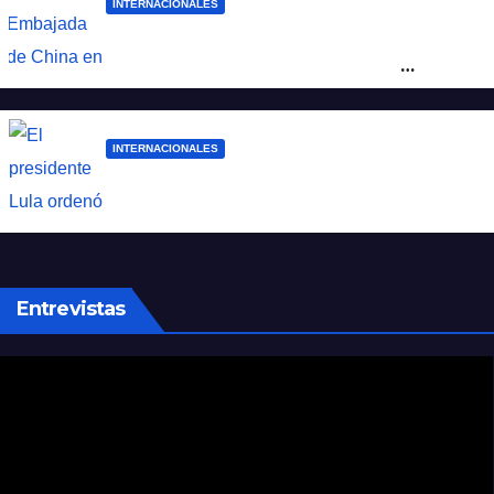
INTERNACIONALES
La Embajada de China en Argentina
apuntó contra Estados Unidos por
“obstrucción”
INTERNACIONALES
El presidente Lula ordenó retirar a su
embajador en Argentina
Entrevistas