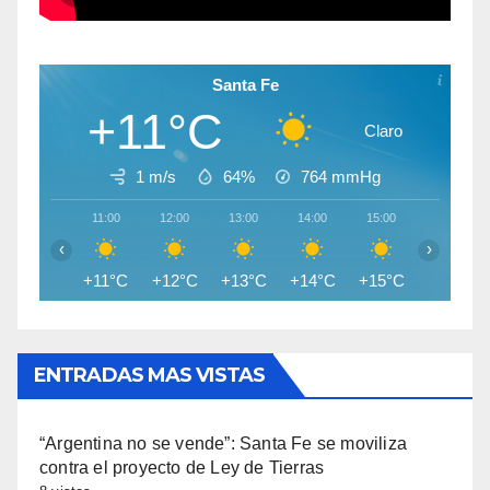
Santa Fe
+11°C
Claro
1 m/s
64%
764
mmHg
11:00
12:00
13:00
14:00
15:00
16:00
‹
›
+11°C
+12°C
+13°C
+14°C
+15°C
+15°C
ENTRADAS MAS VISTAS
“Argentina no se vende”: Santa Fe se moviliza
contra el proyecto de Ley de Tierras