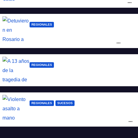
la investigación por la Masacre Indígena
de San Antonio de Obligado
REGIONALES
Detuvieron en Rosario a “Yaka”, buscado
por un homicidio y otros hechos de
violencia armada
REGIONALES
A 13 años de la tragedia de Salta 2141
REGIONALES
SUCESOS
Violento asalto a mano armada en una
peluquería: maniataron a dos hombres y
robaron todo