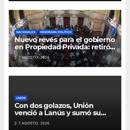
NACIONALES
PANORAMA POLÍTICO
Nuevo revés para el gobierno
en Propiedad Privada: retiró
el capítulo que pretendía
7 AGOSTO, 2026
modificar la Ley de Manejo
del Fuego
UNIÓN
Con dos golazos, Unión
venció a Lanús y sumó su
primer triunfo en el Clausura
7 AGOSTO, 2026