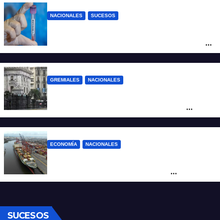
Fuego
NACIONALES
SUCESOS
Un argentino contrajo hantavirus durante
un viaje por Europa y permanece aislado
en España
GREMIALES
NACIONALES
Amplio operativo de seguridad por la
marcha al Congreso: el mapa de los
cortes y desvíos
ECONOMÍA
NACIONALES
Otra derrota de Milei: el Gobierno
formalizó la marcha atrás con la
desregulación del practicaje
SUCESOS