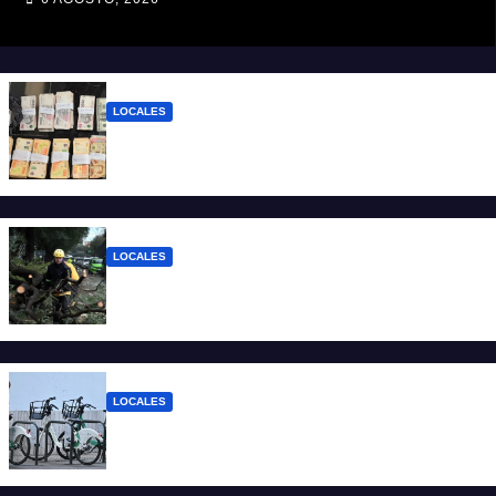
LOCALES
Detuvieron a un joven de 22 años con 700
gramos de cocaína
LOCALES
El temporal dejó 59 reclamos en Santa Fe
y continúan los operativos municipales
LOCALES
Santa Fe: la bici pública ya supera los 670
mil viajes y suma nuevas estaciones