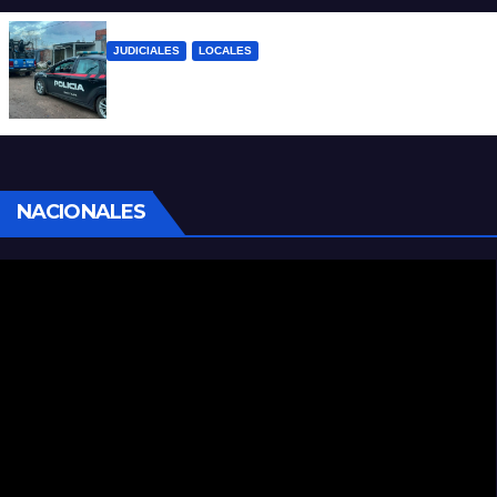
JUDICIALES
LOCALES
Detuvieron a un joven por tentativa de
homicidio en barrio 12 de Octubre
NACIONALES