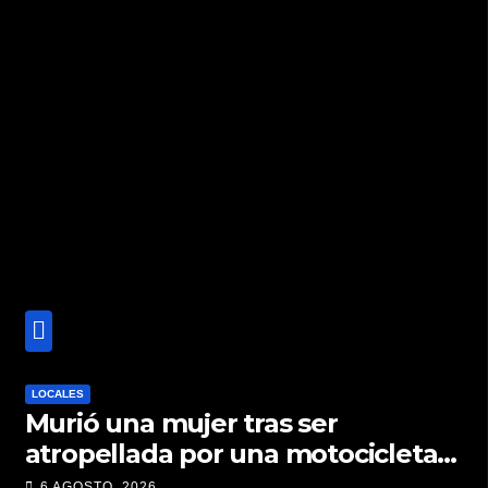
LOCALES
Murió una mujer tras ser
atropellada por una motocicleta
en Nelson
6 AGOSTO, 2026