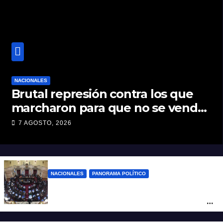
NACIONALES
Brutal represión contra los que
marcharon para que no se venda
la patria
7 AGOSTO, 2026
NACIONALES
PANORAMA POLÍTICO
Nuevo revés para el gobierno en
Propiedad Privada: retiró el capítulo que
pretendía modificar la Ley de Manejo del