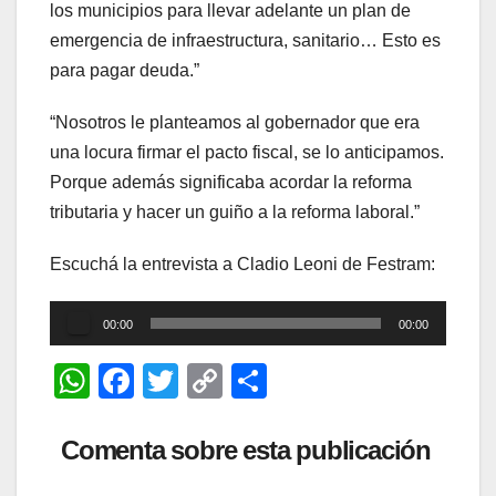
los municipios para llevar adelante un plan de
emergencia de infraestructura, sanitario… Esto es
para pagar deuda.”
“Nosotros le planteamos al gobernador que era
una locura firmar el pacto fiscal, se lo anticipamos.
Porque además significaba acordar la reforma
tributaria y hacer un guiño a la reforma laboral.”
Escuchá la entrevista a Cladio Leoni de Festram:
Reproductor
00:00
00:00
de
W
F
T
C
C
audio
h
a
wi
o
o
at
c
tt
p
m
Comenta sobre esta publicación
s
e
er
y
p