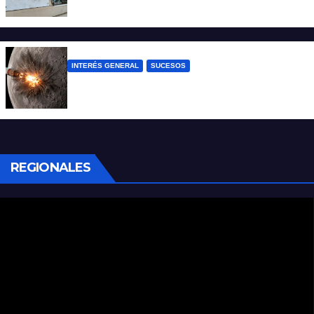
en un partido de fútbol en Colastiné Norte
INTERÉS GENERAL
SUCESOS
La NASA confirmó que un cohete de
SpaceX impactó en la Luna
REGIONALES