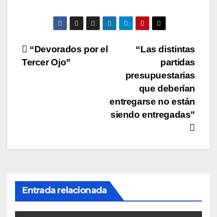
A
b
Li
ar
p
o
n
tir
p
o
k
Navegación
“Devorados por el
“Las distintas
k
Tercer Ojo”
partidas
de
presupuestarias
entradas
que deberían
entregarse no están
siendo entregadas”
Entrada relacionada