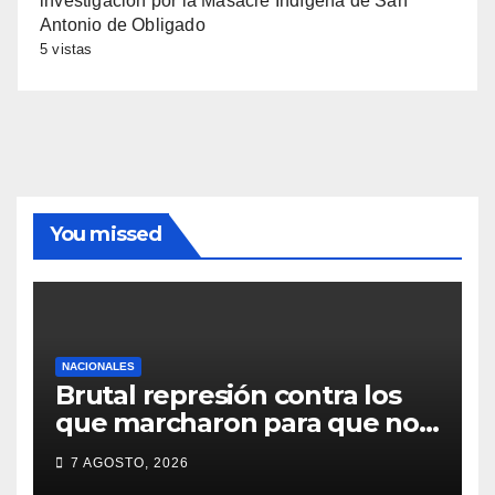
investigación por la Masacre Indígena de San
Antonio de Obligado
5 vistas
You missed
NACIONALES
Brutal represión contra los
que marcharon para que no
se venda la patria
7 AGOSTO, 2026