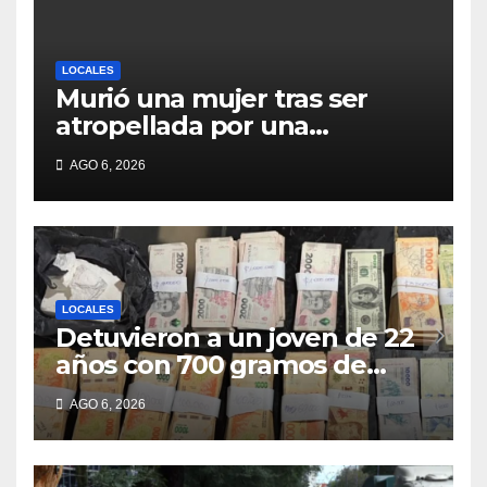
LOCALES
Murió una mujer tras ser
atropellada por una
motocicleta en Nelson
AGO 6, 2026
LOCALES
Detuvieron a un joven de 22
años con 700 gramos de
cocaína
AGO 6, 2026