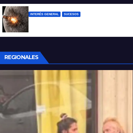
INTERÉS GENERAL
SUCESOS
La NASA confirmó que un cohete de
SpaceX impactó en la Luna
REGIONALES