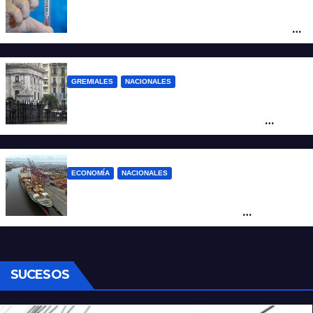
Un argentino contrajo hantavirus durante
un viaje por Europa y permanece aislado
en España
GREMIALES
NACIONALES
Amplio operativo de seguridad por la
marcha al Congreso: el mapa de los
cortes y desvíos
ECONOMÍA
NACIONALES
Otra derrota de Milei: el Gobierno
formalizó la marcha atrás con la
desregulación del practicaje
SUCESOS