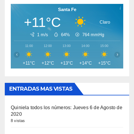
Santa Fe
+11°C
Claro
1 m/s
64%
764
mmHg
11:00
12:00
13:00
14:00
15:00
16:00
‹
›
+11°C
+12°C
+13°C
+14°C
+15°C
+15°C
ENTRADAS MAS VISTAS
Quiniela todos los números: Jueves 6 de Agosto de
2020
8 vistas