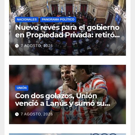
NACIONALES
PANORAMA POLÍTICO
Nuevo revés para el gobierno
en Propiedad Privada: retiró
el capítulo que pretendía
7 AGOSTO, 2026
modificar la Ley de Manejo
del Fuego
UNIÓN
Con dos golazos, Unión
venció a Lanús y sumó su
primer triunfo en el Clausura
7 AGOSTO, 2026