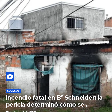
SUCESOS
Incendio fatal en Bº Schneider: la
pericia determinó cómo se
originó el fuego que le costó la