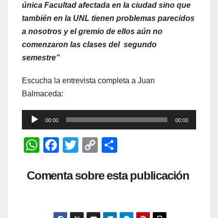
única Facultad afectada en la ciudad sino que
también en la UNL tienen problemas parecidos
a nosotros y el gremio de ellos aún no
comenzaron las clases del segundo
semestre”
Escucha la entrevista completa a Juan
Balmaceda:
Reproductor
00:00
00:00
de
W
F
T
C
C
audio
h
a
wi
o
o
at
c
tt
p
m
Comenta sobre esta publicación
s
e
er
y
p
A
b
Li
ar