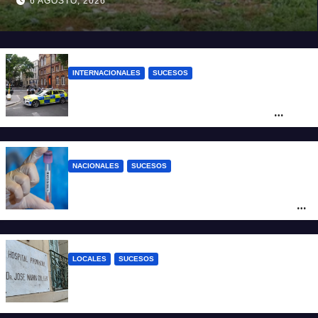
6 AGOSTO, 2026
vida a un niño de 4 años
INTERNACIONALES
SUCESOS
Pánico en el centro de Londres: una
mujer atacó e hirió con unas tijeras a
cuatro hombres
NACIONALES
SUCESOS
Un argentino contrajo hantavirus durante
un viaje por Europa y permanece aislado
en España
LOCALES
SUCESOS
Un joven fue baleado tras una discusión
en un partido de fútbol en Colastiné Norte