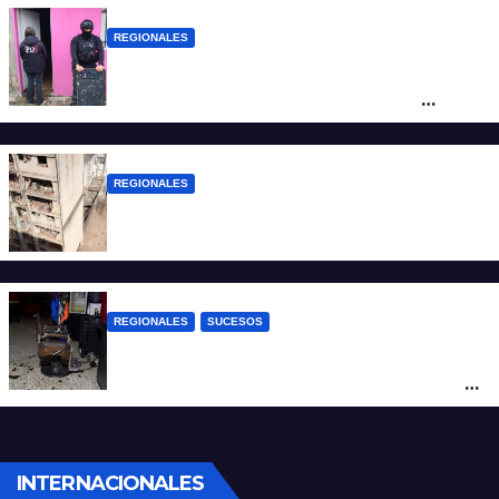
REGIONALES
Detuvieron en Rosario a “Yaka”, buscado
por un homicidio y otros hechos de
violencia armada
REGIONALES
A 13 años de la tragedia de Salta 2141
REGIONALES
SUCESOS
Violento asalto a mano armada en una
peluquería: maniataron a dos hombres y
robaron todo
INTERNACIONALES