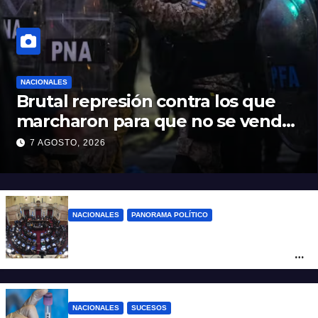
NACIONALES
Brutal represión contra los que
marcharon para que no se venda
la patria
7 AGOSTO, 2026
NACIONALES
PANORAMA POLÍTICO
Nuevo revés para el gobierno en
Propiedad Privada: retiró el capítulo que
pretendía modificar la Ley de Manejo del
Fuego
NACIONALES
SUCESOS