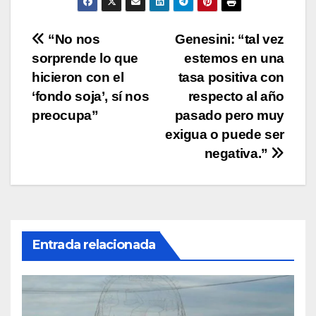
p
o
n
tir
p
o
k
Navegación
“No nos
Genesini: “tal vez
k
sorprende lo que
estemos en una
de
hicieron con el
tasa positiva con
entradas
‘fondo soja’, sí nos
respecto al año
preocupa”
pasado pero muy
exigua o puede ser
negativa.”
Entrada relacionada