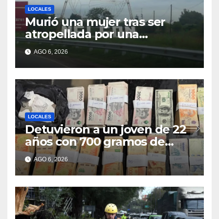
LOCALES
Murió una mujer tras ser
atropellada por una
motocicleta en Nelson
AGO 6, 2026
LOCALES
Detuvieron a un joven de 22
años con 700 gramos de
cocaína
AGO 6, 2026