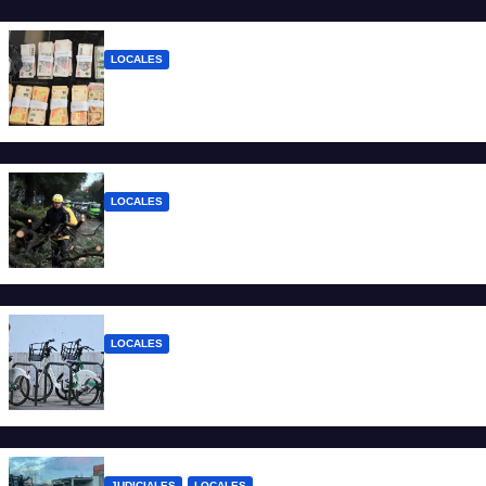
LOCALES
Detuvieron a un joven de 22 años con 700
gramos de cocaína
LOCALES
El temporal dejó 59 reclamos en Santa Fe
y continúan los operativos municipales
LOCALES
Santa Fe: la bici pública ya supera los 670
mil viajes y suma nuevas estaciones
JUDICIALES
LOCALES