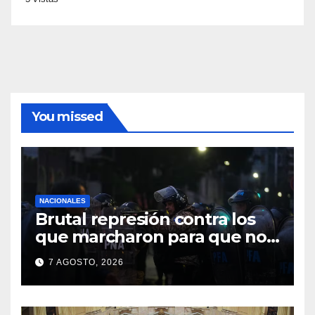
You missed
NACIONALES
Brutal represión contra los
que marcharon para que no
se venda la patria
7 AGOSTO, 2026