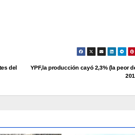
tec
de
fle
arr
par
aum
o
dis
es del
YPF,la producción cayó 2,3% (la peor 
el
201
vol