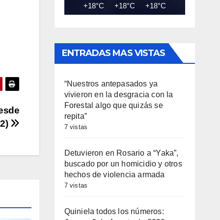
+18°C
+18°C
+18°C
+18°C
+18
las
cha
iba/abajo
ENTRADAS MAS VISTAS
a
entar
“Nuestros antepasados ya
vivieron en la desgracia con la
minuir
Forestal algo que quizás se
desde
repita”
2)
umen.
7 vistas
Detuvieron en Rosario a “Yaka”,
buscado por un homicidio y otros
hechos de violencia armada
7 vistas
Quiniela todos los números: