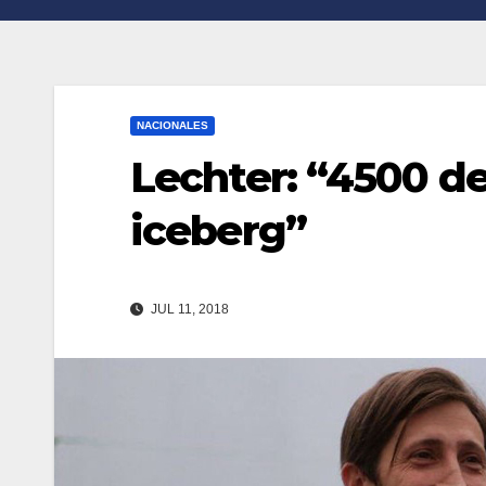
n
r
k
t
i
NACIONALES
r
Lechter: “4500 de
iceberg”
JUL 11, 2018