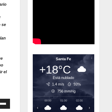
ario
l
o se
ían
ue
Santa Fe
no
+18°C
r el
Está nublado
1.4 m/s
93%
756
mmHg
00:00
01:00
02:00
03:00
04:
iza
‹
›