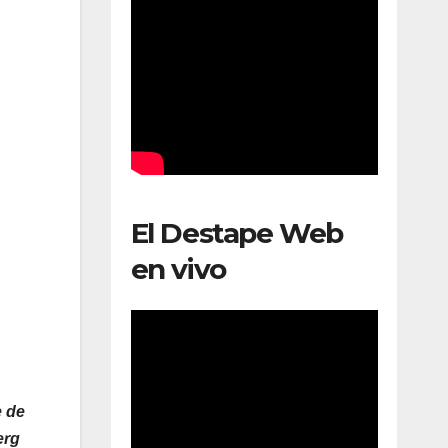
El Destape Web
en vivo
e de
erg