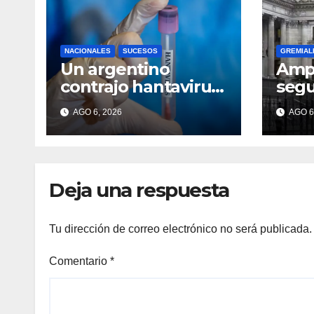
NACIONALES
SUCESOS
GREMIAL
Un argentino
Ampl
contrajo hantavirus
segu
durante un viaje por
marc
AGO 6, 2026
AGO 6
Europa y
Cong
permanece aislado
de l
en España
desv
Deja una respuesta
Tu dirección de correo electrónico no será publicada.
Comentario
*