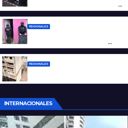
la investigación por la Masacre Indígena
de San Antonio de Obligado
REGIONALES
Detuvieron en Rosario a “Yaka”, buscado
por un homicidio y otros hechos de
violencia armada
REGIONALES
A 13 años de la tragedia de Salta 2141
INTERNACIONALES