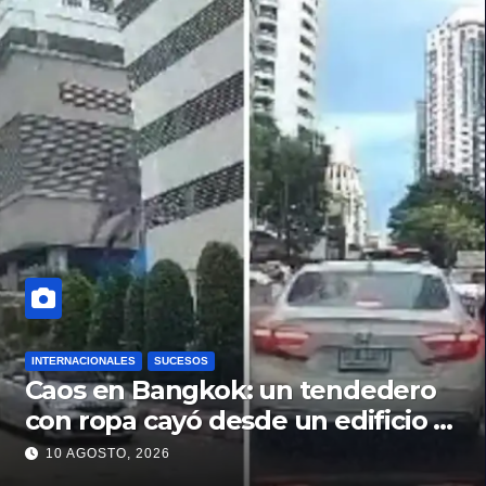
INTERNACIONALES
SUCESOS
Caos en Bangkok: un tendedero
con ropa cayó desde un edificio y
desató un accidente en plena
10 AGOSTO, 2026
avenida