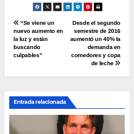
p
o
n
tir
p
o
k
Navegación
“Se viene un
Desde el segundo
k
nuevo aumento en
semestre de 2016
de
la luz y están
aumentó un 40% la
entradas
buscando
demanda en
culpables”
comedores y copa
de leche
Entrada relacionada