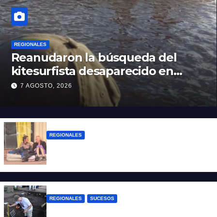
REGIONALES
Reanudaron la búsqueda del
kitesurfista desaparecido en
aguas de la Laguna Setúbal
7 AGOSTO, 2026
REGIONALES
Zulma Lobato fue encontrada en
situación de calle en Paraná
REGIONALES
SUCESOS
Hallaron los primeros restos humanos en