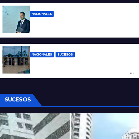
NACIONALES
Adorni debe explicar el agujero negro de
sus compras y gastos
NACIONALES
SUCESOS
Conmoción en Córdoba: un nene de tres
años murió tras ser atacado por el pitbull
de un vecino
SUCESOS