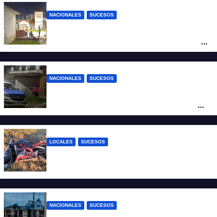
NACIONALES
SUCESOS
Mar del Plata: delincuentes armados la
abordaron le robaron el auto a una mujer
y casi se llevan a su nieta
NACIONALES
SUCESOS
Femicidio en Luján: una joven fue
asesinada a puñaladas frente a sus tres
hijos
LOCALES
SUCESOS
Murió un motociclista tras chocar con un
camión en la ruta 34
NACIONALES
SUCESOS