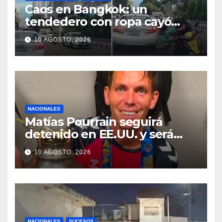
Caos en Bangkok: un
tendedero con ropa cayó
desde un edificio y desató un
10 AGOSTO, 2026
accidente en plena avenida
NACIONALES
Matías Pourrain seguirá
detenido en EE.UU. y será
trasladado a una prisión de
10 AGOSTO, 2026
máxima seguridad
NACIONALES
SUCESOS