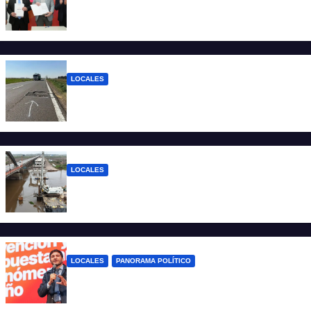
Santa Fe destina $14.000 millones para
renovar colectivos, taxis y remises
LOCALES
La Justicia ordenó reparar las rutas 7, 8 y
33 en General López
LOCALES
Nuevo Puente Carretero: continúa el
pilotaje en el río Salado
LOCALES
PANORAMA POLÍTICO
Gabinete, viaje a Chile y reforma electoral
en la agenda semanal del oficialismo