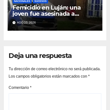
NACIONALES
SUCESOS
Femicidio en Luján: una
joven fue asesinada a
puñaladas frente a sus tres
AGO 10, 2026
hijos
Deja una respuesta
Tu dirección de correo electrónico no será publicada.
Los campos obligatorios están marcados con
*
Comentario
*