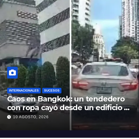
INTERNACIONALES
SUCESOS
Caos en Bangkok: un tendedero
con ropa cayó desde un edificio y
desató un accidente en plena
10 AGOSTO, 2026
avenida