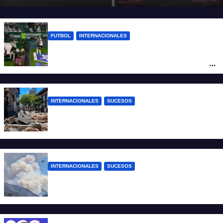
FUTBOL
INTERNACIONALES
Quiso festejar un gol y todo salió mal:
cayó dentro de un túnel, se lesionó y, para
colmo, se lo anularon
INTERNACIONALES
SUCESOS
Terremoto en Colombia: países ofrecieron
ayuda tras el sismo de magnitud 7,4
INTERNACIONALES
SUCESOS
Un helicóptero se estrelló mientras
combatía un incendio forestal en Utah