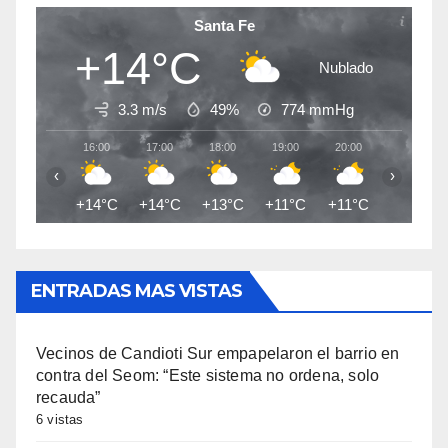
Santa Fe
+14°C
Nublado
3.3 m/s
49%
774
mmHg
16:00
17:00
18:00
19:00
20:00
21:00
‹
›
+14°C
+14°C
+13°C
+11°C
+11°C
+10°C
ENTRADAS MAS VISTAS
Vecinos de Candioti Sur empapelaron el barrio en
contra del Seom: “Este sistema no ordena, solo
recauda”
6 vistas