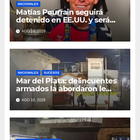
NACIONALES
Matías Pourrain seguirá
detenido en EE.UU. y será
trasladado a una prisión de
AGO 10, 2026
máxima seguridad
NACIONALES
SUCESOS
Mar del Plata: delincuentes
armados la abordaron le
robaron el auto a una mujer
AGO 10, 2026
y casi se llevan a su nieta