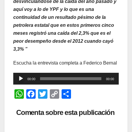
desvinculándose de la caída del año pasado y
aquí voy a lo de YPF y lo que es una
continuidad de un resultado pésimo de la
petrolera estatal que en estos primeros cinco
meses registró una caída del 2,3% que es el
peor desempeño desde el 2012 cuando cayó
3,3% ”
Escucha la entrevista completa a Federico Bernal
Reproductor
00:00
00:00
de
W
F
T
C
C
audio
h
a
wi
o
o
at
c
tt
p
m
Comenta sobre esta publicación
s
e
er
y
p
A
b
Li
ar