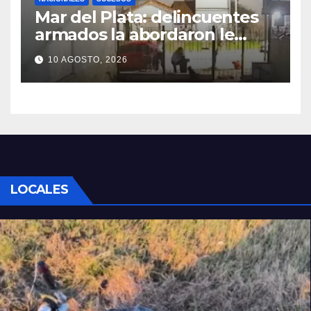
Mar del Plata: delincuentes
armados la abordaron le
robaron el auto a una mujer y
10 AGOSTO, 2026
casi se llevan a su nieta
LOCALES