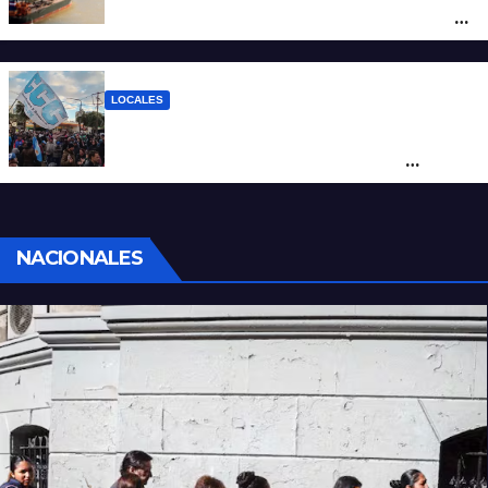
posicionar los puertos del sur de Santa Fe
como salida para las exportaciones
mineras
LOCALES
Cortes y desvíos en el centro de Santa Fe
por una marcha de organizaciones
sociales y sindicales
NACIONALES