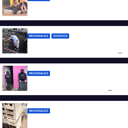
Zulma Lobato fue encontrada en
situación de calle en Paraná
REGIONALES
SUCESOS
Hallaron los primeros restos humanos en
la investigación por la Masacre Indígena
de San Antonio de Obligado
REGIONALES
Detuvieron en Rosario a “Yaka”, buscado
por un homicidio y otros hechos de
violencia armada
REGIONALES
A 13 años de la tragedia de Salta 2141