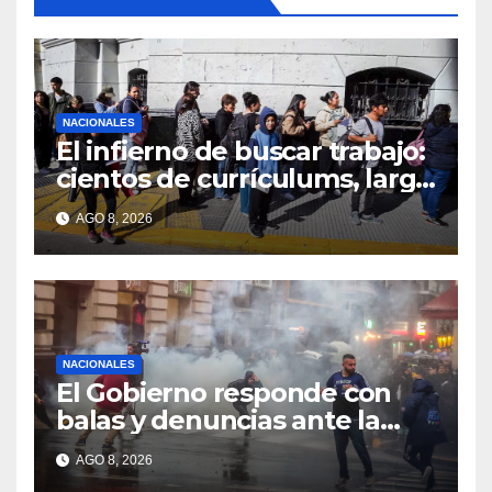
NACIONALES
El infierno de buscar trabajo:
cientos de currículums, larga
espera y menos puestos
AGO 8, 2026
registrados
NACIONALES
El Gobierno responde con
balas y denuncias ante la
protesta
AGO 8, 2026