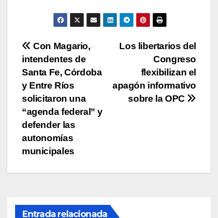
A
b
Li
ar
p
o
n
tir
p
o
k
Navegación
Con Magario,
Los libertarios del
k
intendentes de
Congreso
de
Santa Fe, Córdoba
flexibilizan el
entradas
y Entre Ríos
apagón informativo
solicitaron una
sobre la OPC
“agenda federal” y
defender las
autonomías
municipales
Entrada relacionada