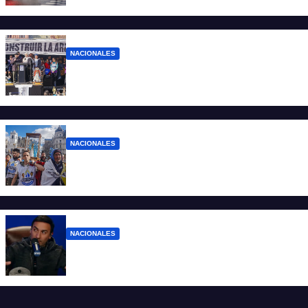
denuncias ante la protesta
NACIONALES
“No aceptamos esta Argentina para unos
pocos”
NACIONALES
Ruegos por el trabajo que falta y para el
que lo tiene, que el sueldo alcance
NACIONALES
Denuncian al conductor del streaming
Carajo por dichos discriminatorios