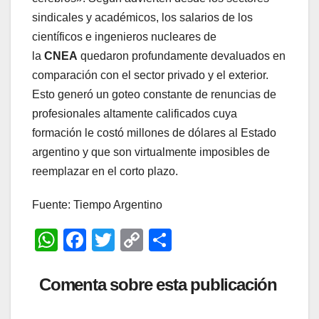
sindicales y académicos, los salarios de los
científicos e ingenieros nucleares de
la
CNEA
quedaron profundamente devaluados en
comparación con el sector privado y el exterior.
Esto generó un goteo constante de renuncias de
profesionales altamente calificados cuya
formación le costó millones de dólares al Estado
argentino y que son virtualmente imposibles de
reemplazar en el corto plazo.
Fuente: Tiempo Argentino
W
F
T
C
C
h
a
wi
o
o
at
c
tt
p
m
Comenta sobre esta publicación
s
e
er
y
p