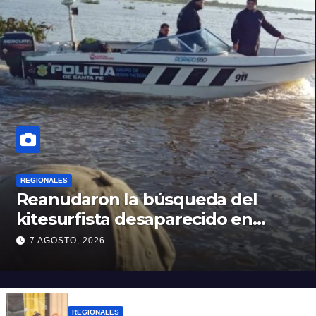
REGIONALES
Reanudaron la búsqueda del
kitesurfista desaparecido en
aguas de la Laguna Setúbal
7 AGOSTO, 2026
REGIONALES