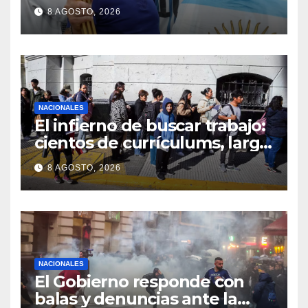
8 AGOSTO, 2026
NACIONALES
El infierno de buscar trabajo:
cientos de currículums, larga
espera y menos puestos
8 AGOSTO, 2026
registrados
NACIONALES
El Gobierno responde con
balas y denuncias ante la