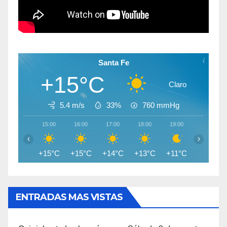
Santa Fe
+15°C
Claro
5.4 m/s
33%
760
mmHg
15:00
16:00
17:00
18:00
19:00
20:00
‹
›
+15°C
+15°C
+14°C
+13°C
+11°C
+10°C
ENTRADAS MAS VISTAS