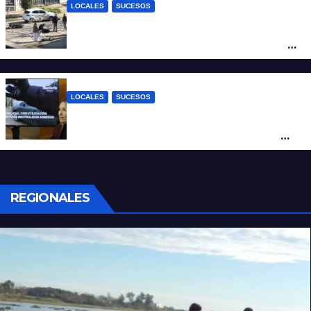
LOCALES
SUCESOS
Violento choque entre un auto y una
moto en barrio Alvear: una mujer quedó
tendida sobre la calzada
LOCALES
SUCESOS
Con una pistola Taser, la Policía redujo a
un hombre que amenazaba a su padre
con un arma blanca en la ruta 168
REGIONALES