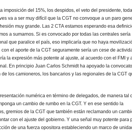
la imposición del 15%, los despidos, el veto del presidente, tod
eves va a ser muy difícil que la CGT no convoque a un paro gene
dhesión muy grande. Las 2 CTA estamos esperando esa definici
amos a sumarnos. Si es convocado por todas las centrales sería
al que paralice el país, eso implicaría que no haya movilizaci
s con el aporte de la CGT seguramente sería un cese de activid
ía la expresión más potente al ajuste, al acuerdo con el FMI y a
cional. En principio Juan Carlos Schmidt ha apoyado la convocato
n de los camioneros, los bancarios y las regionales de la CGT 
esentación numérica en término de delegados, de manera tal 
e imponga un cambio de rumbo en la CGT. Y en ese sentido la
ios, gremios de la CGT que también están reclamando un cambi
ontar con el ajuste del gobierno. Y una señal muy potente para 
ción de una fuerza opositora estableciendo un marco de unida