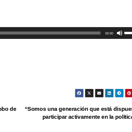
Util
00:00
las
tec
de
fle
arr
par
aum
o
dis
lobo de
“Somos una generación que está dispue
el
participar activamente en la políti
vol