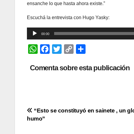
ensanche lo que hasta ahora existe.”
Escuchá la entrevista con Hugo Yasky:
Reproductor
00:00
de
W
F
T
C
C
audio
h
a
wi
o
o
at
c
tt
p
m
Comenta sobre esta publicación
s
e
er
y
p
A
b
Li
ar
p
o
n
tir
p
o
k
Navegación
“Esto se constituyó en sainete , un g
k
humo”
de