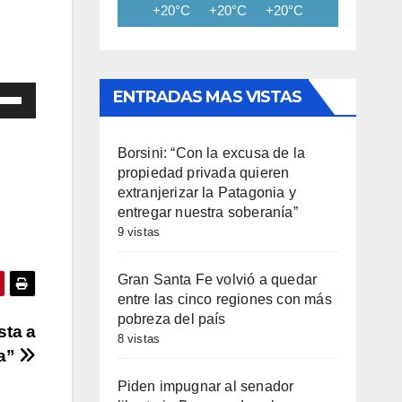
+20°C
+20°C
+20°C
+18°C
+15
iza
ENTRADAS MAS VISTAS
las
Borsini: “Con la excusa de la
propiedad privada quieren
cha
extranjerizar la Patagonia y
entregar nuestra soberanía”
iba/abajo
9 vistas
a
entar
Gran Santa Fe volvió a quedar
entre las cinco regiones con más
minuir
pobreza del país
sta a
8 vistas
ca”
umen.
Piden impugnar al senador