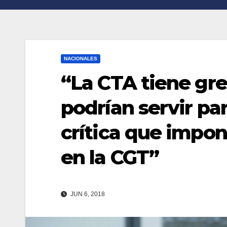
n
r
k
t
i
NACIONALES
r
“La CTA tiene gr
podrían servir pa
crítica que impo
en la CGT”
JUN 6, 2018