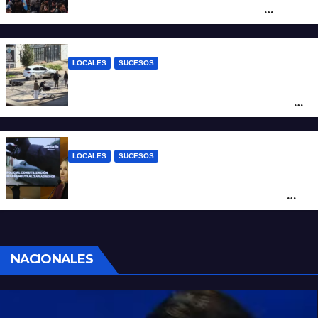
por una marcha de organizaciones
sociales y sindicales
LOCALES
SUCESOS
Violento choque entre un auto y una
moto en barrio Alvear: una mujer quedó
tendida sobre la calzada
LOCALES
SUCESOS
Con una pistola Taser, la Policía redujo a
un hombre que amenazaba a su padre
con un arma blanca en la ruta 168
NACIONALES