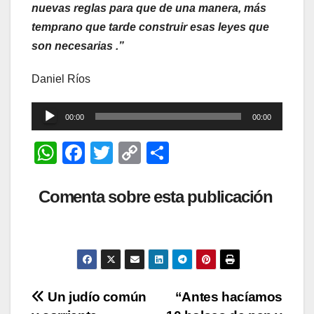
nuevas reglas para que de una manera, más
temprano que tarde construir esas leyes que
son necesarias .”
Daniel Ríos
Reproductor
00:00
00:00
de
W
F
T
C
C
audio
h
a
wi
o
o
at
c
tt
p
m
Comenta sobre esta publicación
s
e
er
y
p
A
b
Li
ar
p
o
n
tir
p
o
k
Navegación
Un judío común
“Antes hacíamos
k