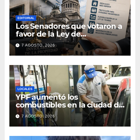
EDITORIAL
Los Senadores que votaron a
favor de la Ley de
extranjerización de tierras
7 AGOSTO, 2026
LOCALES
YPF aumentó los
combustibles en la ciudad de
Santa Fe: la nafta súper
7 AGOSTO, 2026
superó los $2.100 y llenar el
tanque cuesta más de
$94.000