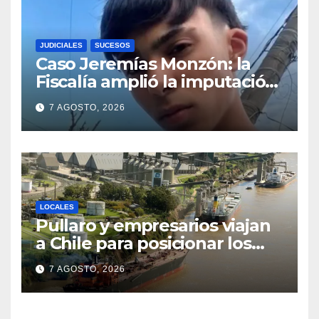
JUDICIALES
SUCESOS
Caso Jeremías Monzón: la
Fiscalía amplió la imputación
contra la menor acusada del
7 AGOSTO, 2026
crimen y la causa se
encamina al juicio por jurados
LOCALES
Pullaro y empresarios viajan
a Chile para posicionar los
puertos del sur de Santa Fe
7 AGOSTO, 2026
como salida para las
exportaciones mineras