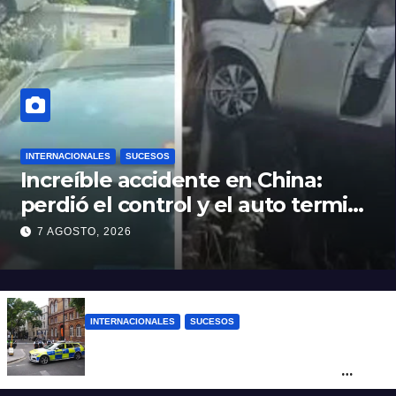
INTERNACIONALES
SUCESOS
Increíble accidente en China:
perdió el control y el auto terminó
incrustado en un árbol
7 AGOSTO, 2026
INTERNACIONALES
SUCESOS
Pánico en el centro de Londres: una
mujer atacó e hirió con unas tijeras a
cuatro hombres