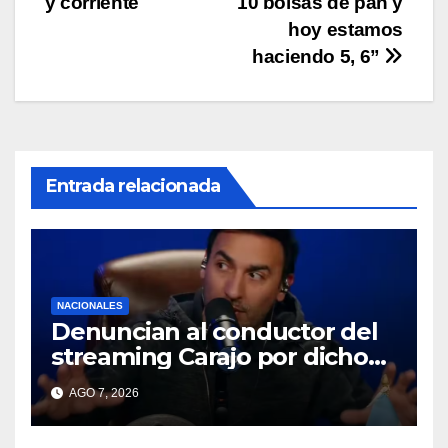
y corriente
10 bolsas de pan y
de
hoy estamos
entradas
haciendo 5, 6”
Entrada relacionada
NACIONALES
Denuncian al conductor del
streaming Carajo por dichos
discriminatorios
AGO 7, 2026