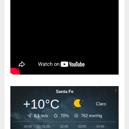
Santa Fe
+10°C
Claro
6.1 m/s
70%
762
mmHg
00:00
01:00
02:00
03:00
04:00
05:00