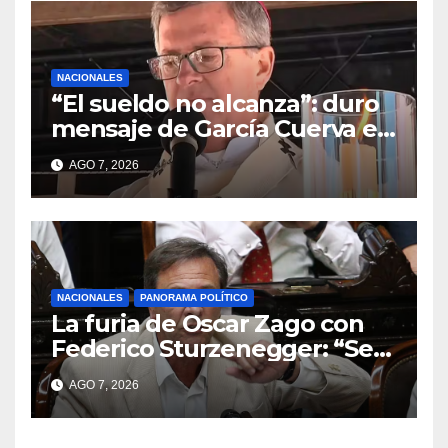
NACIONALES
“El sueldo no alcanza”: duro
mensaje de García Cuerva en
San Cayetano
AGO 7, 2026
NACIONALES
PANORAMA POLÍTICO
La furia de Oscar Zago con
Federico Sturzenegger: “Se
cree que somos títeres o
AGO 7, 2026
estúpidos”