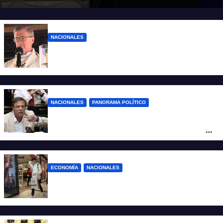
NACIONALES
“El sueldo no alcanza”: duro mensaje de
García Cuerva en San Cayetano
NACIONALES
PANORAMA POLÍTICO
La furia de Oscar Zago con Federico
Sturzenegger: “Se cree que somos títeres
o estúpidos”
ECONOMÍA
NACIONALES
La inflación de julio en CABA se disparó al
2,9%: ¿qué va a pasar a nivel nacional?