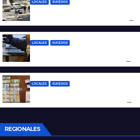
LOCALES
SUCESOS
Violento choque entre un auto y una
moto en barrio Alvear: una mujer quedó
tendida sobre la calzada
LOCALES
SUCESOS
Con una pistola Taser, la Policía redujo a
un hombre que amenazaba a su padre
con un arma blanca en la ruta 168
LOCALES
SUCESOS
Denunció a su inquilino por movimientos
sospechosos y la Policía secuestró más
de 700 gramos de cocaína
REGIONALES