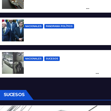
Otra derrota de Milei: el Gobierno
formalizó la marcha atrás con la
desregulación del practicaje
NACIONALES
PANORAMA POLÍTICO
Milei contra Lula: “Fue una intervención
inédita en la política brasileña”
NACIONALES
SUCESOS
Neuquén: policías golpearon brutalmente
a un joven a la salida de un boliche y
quedaron filmados
SUCESOS