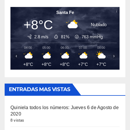
Santa Fe
+8°C
Nublado
2.8 m/s
81%
763
mmHg
04:00
05:00
06:00
07:00
08:00
09:00
‹
›
+8°C
+8°C
+8°C
+7°C
+7°C
+8°C
ENTRADAS MAS VISTAS
Quiniela todos los números: Jueves 6 de Agosto de
2020
8 vistas