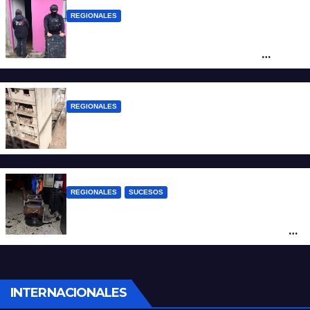
REGIONALES
Detuvieron en Rosario a “Yaka”, buscado
por un homicidio y otros hechos de
violencia armada
REGIONALES
A 13 años de la tragedia de Salta 2141
REGIONALES
SUCESOS
Violento asalto a mano armada en una
peluquería: maniataron a dos hombres y
robaron todo
INTERNACIONALES