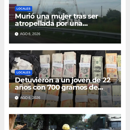
LOCALES
Murió una mujer tras ser
atropellada por una
motocicleta en Nelson
AGO 6, 2026
LOCALES
Detuvieron a un joven de 22
años con 700 gramos de
cocaína
AGO 6, 2026