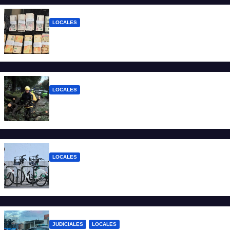
LOCALES
Detuvieron a un joven de 22 años con 700
gramos de cocaína
LOCALES
El temporal dejó 59 reclamos en Santa Fe
y continúan los operativos municipales
LOCALES
Santa Fe: la bici pública ya supera los 670
mil viajes y suma nuevas estaciones
JUDICIALES
LOCALES