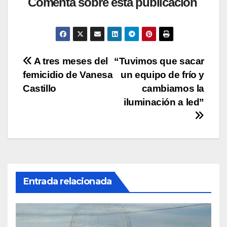
at
c
tt
p
m
Comenta sobre esta publicación
s
e
er
y
p
A
b
Li
ar
p
o
n
tir
Navegación
A tres meses del
“Tuvimos que sacar
p
o
k
femicidio de Vanesa
un equipo de frío y
k
de
Castillo
cambiamos la
entradas
iluminación a led”
Entrada relacionada