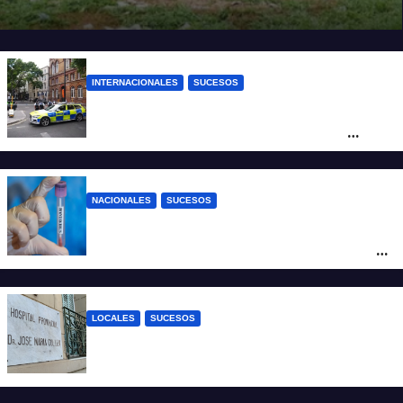
vida a un niño de 4 años
INTERNACIONALES
SUCESOS
Pánico en el centro de Londres: una
mujer atacó e hirió con unas tijeras a
cuatro hombres
NACIONALES
SUCESOS
Un argentino contrajo hantavirus durante
un viaje por Europa y permanece aislado
en España
LOCALES
SUCESOS
Un joven fue baleado tras una discusión
en un partido de fútbol en Colastiné Norte