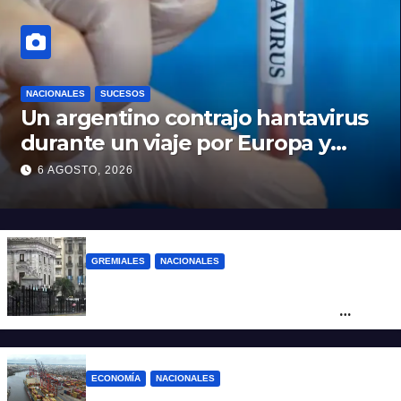
NACIONALES
SUCESOS
Un argentino contrajo hantavirus
durante un viaje por Europa y
permanece aislado en España
6 AGOSTO, 2026
GREMIALES
NACIONALES
Amplio operativo de seguridad por la
marcha al Congreso: el mapa de los
cortes y desvíos
ECONOMÍA
NACIONALES