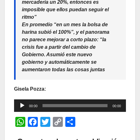
mercadería un 20%, entonces es
imposible que ellos puedan seguir el
ritmo”
En promedio “en un mes la bolsa de
harina subió el 100%”, y el panorama
no parece mejorar a corto plazo: “la
crisis fue a partir del cambio de
Gobierno. Asumió este nuevo
gobierno y automáticamente se
aumentaron todas las cosas juntas
Gisela Pozza:
Reproductor
00:00
00:00
de
W
F
T
C
C
audio
h
a
wi
o
o