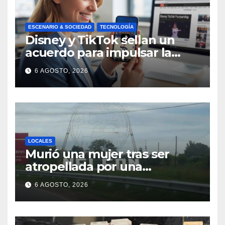
ESCENARIO & SOCIEDAD
TECNOLOGÍA
Disney y TikTok sellan un
acuerdo para impulsar la
creación de contenido oficial
6 AGOSTO, 2026
en formato vertical
LOCALES
Murió una mujer tras ser
atropellada por una
motocicleta en Nelson
6 AGOSTO, 2026