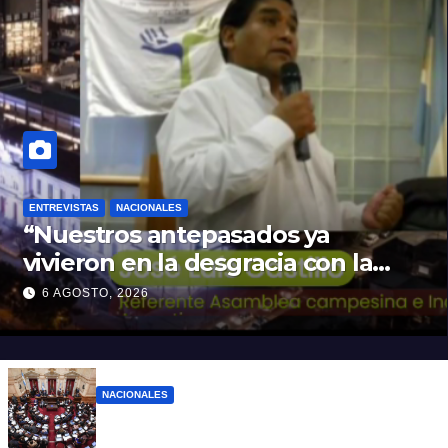
ENTREVISTAS
NACIONALES
“Nuestros antepasados ya
vivieron en la desgracia con la
Forestal algo que quizás se
6 AGOSTO, 2026
repita”
NACIONALES
LLA no sumó más votos y el proyecto