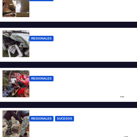
Asisten a las familias afectadas por el
tornado en Bernardo de Irigoyen
REGIONALES
Una mujer falleció tras ser embestida su
camioneta
REGIONALES
Ruta Nacional 14: dos muertos y dos
heridos graves tras un choque frontal
cerca de Santo Tomé
REGIONALES
SUCESOS
Hallan restos humanos en el norte
santafesino: investigan si pertenecen a