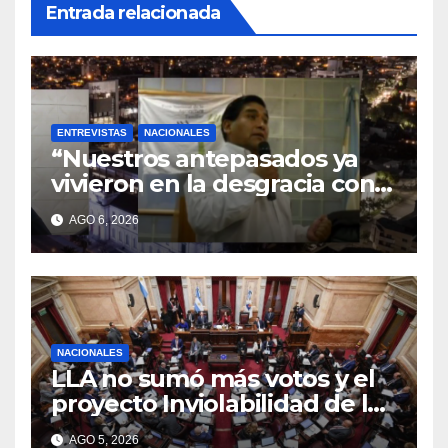
Entrada relacionada
ENTREVISTAS
NACIONALES
“Nuestros antepasados ya
vivieron en la desgracia con
la Forestal algo que quizás se
AGO 6, 2026
repita”
NACIONALES
LLA no sumó más votos y el
proyecto Inviolabilidad de la
Propiedad Privada corre
AGO 5, 2026