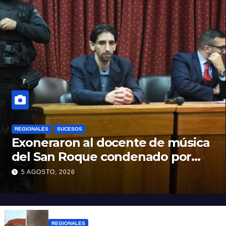
REGIONALES
SUCESOS
Exoneraron al docente de música
del San Roque condenado por
abuso sexual infantil
5 AGOSTO, 2026
REGIONALES