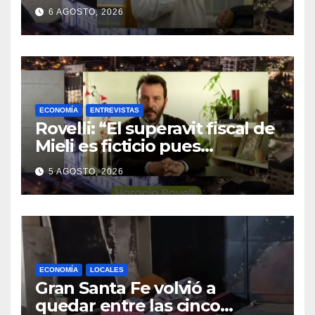
la Forestal algo que quizás se
6 AGOSTO, 2026
repita”
ECONOMÍA
ENTREVISTAS
Rovelli: “El superavit fiscal de
Mieli es ficticio pues
debemos 480 mil millones de
5 AGOSTO, 2026
dólares”
ECONOMÍA
LOCALES
Gran Santa Fe volvió a
quedar entre las cinco