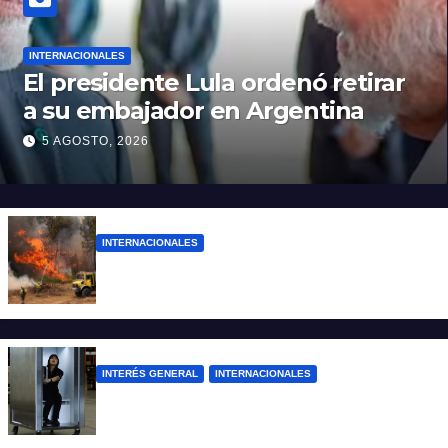
INTERNACIONALES
El presidente Lula ordenó retirar
a su embajador en Argentina
5 AGOSTO, 2026
INTERNACIONALES
Más de 400 detenidos en Francia por los
incendios forestales
INTERÉS GENERAL
INTERNACIONALES
Una empresa japonesa creó una cabina
refrigerada para personas: cómo funciona