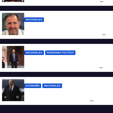
Inviolabilidad de la Propiedad Privada
corre riesgo de caerse en el Senado
NACIONALES
Piden impugnar al senador libertario
Benegas Lynch por tener una empresa
que vende tierras a extranjeros
NACIONALES
PANORAMA POLÍTICO
Passalacqua anunció su rechazo a la ley
de tierras y confirma el giro crítico de
Milei de Misiones
ECONOMÍA
NACIONALES
Karina corrió a Sturzenegger de la
negociación por el practicaje y le
suspendió el decreto para levantar el paro