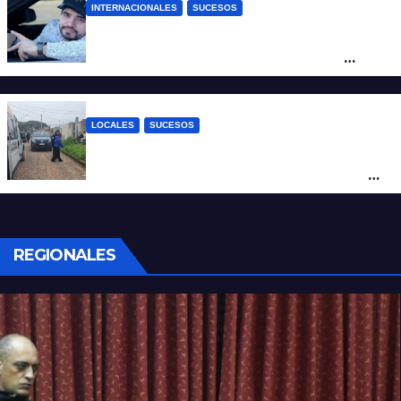
INTERNACIONALES
SUCESOS
Conmoción en México: un influencer fue
asesinado de un balazo durante una
transmisión en vivo
LOCALES
SUCESOS
Por maltrato de ancianos imputan al
cuidador del asilo clandestino de barrio
Nuevo Horizonte
REGIONALES