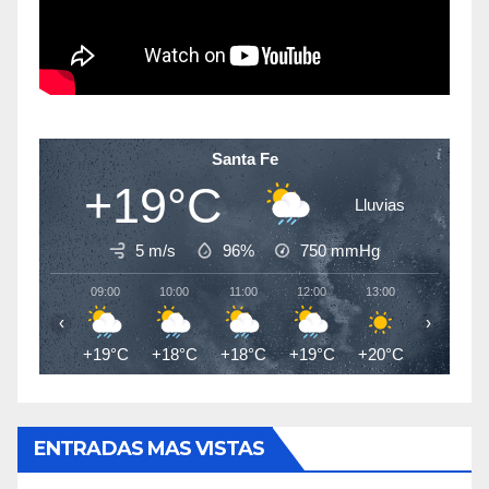
Santa Fe
+19°C
Lluvias
5 m/s
96%
750
mmHg
09:00
10:00
11:00
12:00
13:00
14:00
‹
›
+19°C
+18°C
+18°C
+19°C
+20°C
+20°C
ENTRADAS MAS VISTAS