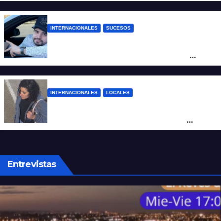
INTERNACIONALES
SUCESOS
Conmoción en México: un influencer fue
asesinado de un balazo durante una
transmisión en vivo
INTERNACIONALES
LOCALES
Hallaron sana y salva en Brasil a Micaela
Albornoz, la mujer que fue vista por
última vez en Rosario
Entrevistas