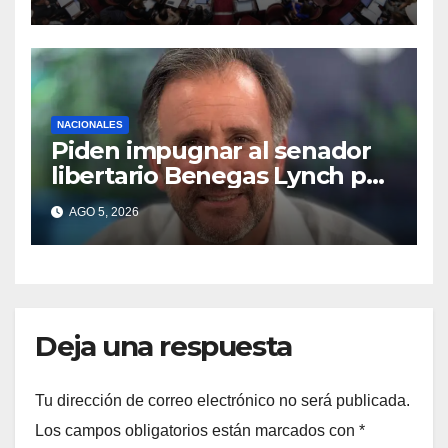
riesgo de caerse en el
Senado
NACIONALES
Piden impugnar al senador
libertario Benegas Lynch por
tener una empresa que
AGO 5, 2026
vende tierras a extranjeros
Deja una respuesta
Tu dirección de correo electrónico no será publicada.
Los campos obligatorios están marcados con
*