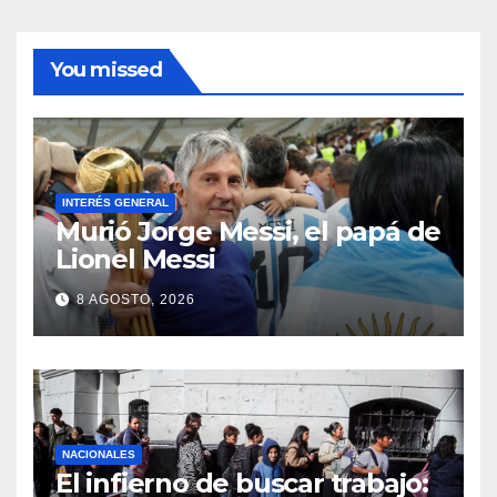
You missed
INTERÉS GENERAL
Murió Jorge Messi, el papá de
Lionel Messi
8 AGOSTO, 2026
NACIONALES
El infierno de buscar trabajo: