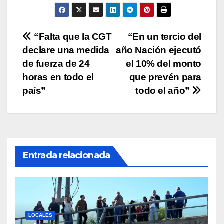
p
o
n
tir
p
o
k
Navegación
“Falta que la CGT
“En un tercio del
k
declare una medida
año Nación ejecutó
de
de fuerza de 24
el 10% del monto
entradas
horas en todo el
que prevén para
país”
todo el año”
Entrada relacionada
LOCALES