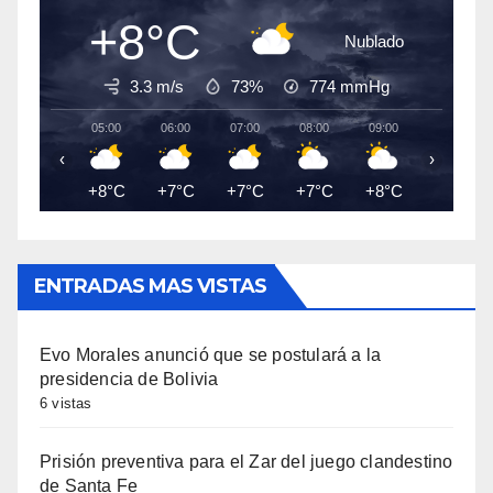
+8°C
Nublado
3.3 m/s
73%
774
mmHg
05:00
06:00
07:00
08:00
09:00
10:00
‹
›
+8°C
+7°C
+7°C
+7°C
+8°C
+9°C
ENTRADAS MAS VISTAS
Evo Morales anunció que se postulará a la
presidencia de Bolivia
6 vistas
Prisión preventiva para el Zar del juego clandestino
de Santa Fe