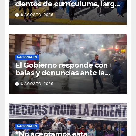
cientos de currículums, larga
espera y menos puestos
8 AGOSTO, 2026
registrados
NACIONALES
El Gobierno responde con
balas y denuncias ante la
protesta
8 AGOSTO, 2026
NACIONALES
“No aceptamos esta