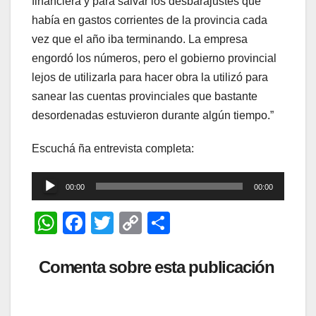
financiera y para salvar los desbarajustes que
había en gastos corrientes de la provincia cada
vez que el año iba terminando. La empresa
engordó los números, pero el gobierno provincial
lejos de utilizarla para hacer obra la utilizó para
sanear las cuentas provinciales que bastante
desordenadas estuvieron durante algún tiempo.”
Escuchá ña entrevista completa:
Reproductor
00:00
00:00
de
W
F
T
C
C
audio
h
a
wi
o
o
at
c
tt
p
m
Comenta sobre esta publicación
s
e
er
y
p
A
b
Li
ar