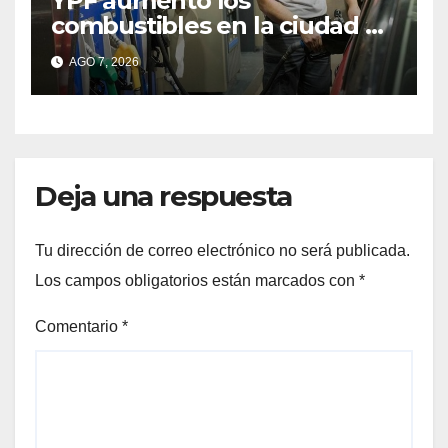
YPF aumentó los
combustibles en la ciudad de
Santa Fe: la nafta súper
AGO 7, 2026
superó los $2.100 y llenar el
tanque cuesta más de
$94.000
Deja una respuesta
Tu dirección de correo electrónico no será publicada.
Los campos obligatorios están marcados con
*
Comentario
*