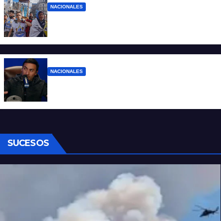
NACIONALES
Ruegos por el trabajo que falta y para el
que lo tiene, que el sueldo alcance
NACIONALES
Denuncian al conductor del streaming
Carajo por dichos discriminatorios
SUCESOS