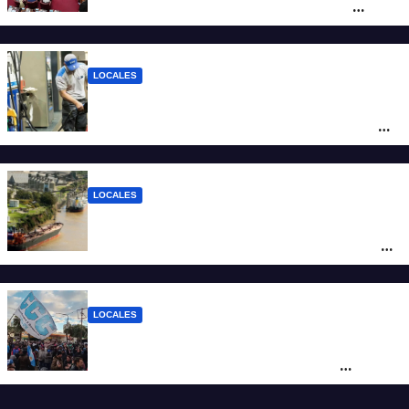
debate sobre el sistema electoral de
Santa Fe
LOCALES
YPF aumentó los combustibles en la
ciudad de Santa Fe: la nafta súper superó
los $2.100 y llenar el tanque cuesta más
de $94.000
LOCALES
Pullaro y empresarios viajan a Chile para
posicionar los puertos del sur de Santa Fe
como salida para las exportaciones
mineras
LOCALES
Cortes y desvíos en el centro de Santa Fe
por una marcha de organizaciones
sociales y sindicales