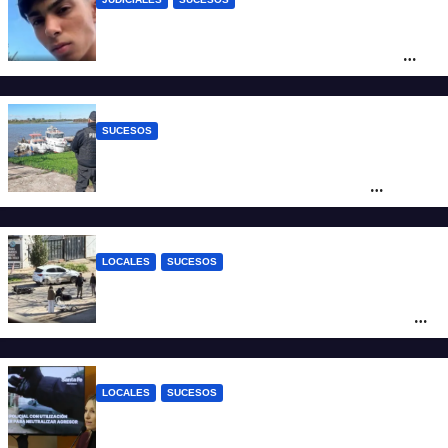
Caso Jeremías Monzón: la Fiscalía amplió
la imputación contra la menor acusada
del crimen y la causa se encamina al
juicio por jurados
SUCESOS
Triste confirmación: el cuerpo hallado a la
altura del club Náutico Sur es el de
Fernando Cappi, el kitesurfista buscado
intensamente
LOCALES
SUCESOS
Violento choque entre un auto y una
moto en barrio Alvear: una mujer quedó
tendida sobre la calzada
LOCALES
SUCESOS
Con una pistola Taser, la Policía redujo a