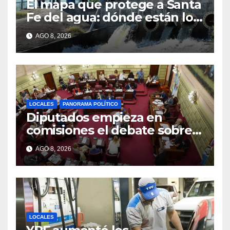
El mapa que protege a Santa
Fe del agua: dónde están los
54 puntos de bombeo
AGO 8, 2026
LOCALES
PANORAMA POLÍTICO
Diputados empieza en
comisiones el debate sobre
el sistema electoral de Santa
AGO 8, 2026
Fe
LOCALES