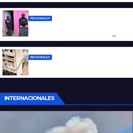
de San Antonio de Obligado
REGIONALES
Detuvieron en Rosario a “Yaka”, buscado
por un homicidio y otros hechos de
violencia armada
REGIONALES
A 13 años de la tragedia de Salta 2141
INTERNACIONALES