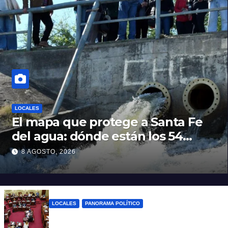
LOCALES
El mapa que protege a Santa Fe
del agua: dónde están los 54
puntos de bombeo
8 AGOSTO, 2026
LOCALES
PANORAMA POLÍTICO
Diputados empieza en comisiones el