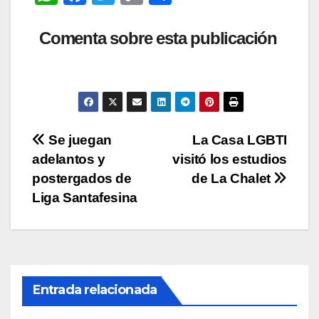
h
a
wi
o
o
at
c
tt
p
m
Comenta sobre esta publicación
s
e
er
y
p
A
b
Li
ar
p
o
n
tir
p
o
k
Navegación
Se juegan
La Casa LGBTI
k
adelantos y
visitó los estudios
de
postergados de
de La Chalet
entradas
Liga Santafesina
Entrada relacionada