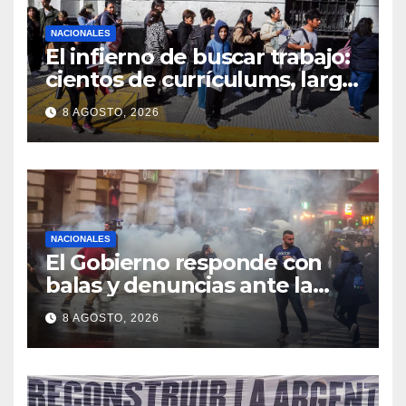
NACIONALES
El infierno de buscar trabajo:
cientos de currículums, larga
espera y menos puestos
8 AGOSTO, 2026
registrados
NACIONALES
El Gobierno responde con
balas y denuncias ante la
protesta
8 AGOSTO, 2026