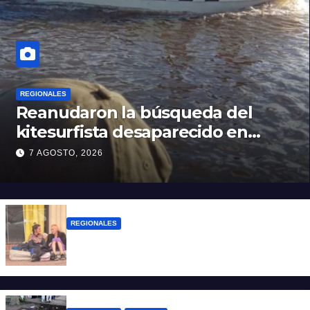
REGIONALES
Reanudaron la búsqueda del
kitesurfista desaparecido en
aguas de la Laguna Setúbal
7 AGOSTO, 2026
REGIONALES
Zulma Lobato fue encontrada en
situación de calle en Paraná