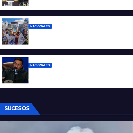
pocos”
NACIONALES
Ruegos por el trabajo que falta y para el
que lo tiene, que el sueldo alcance
NACIONALES
Denuncian al conductor del streaming
Carajo por dichos discriminatorios
SUCESOS