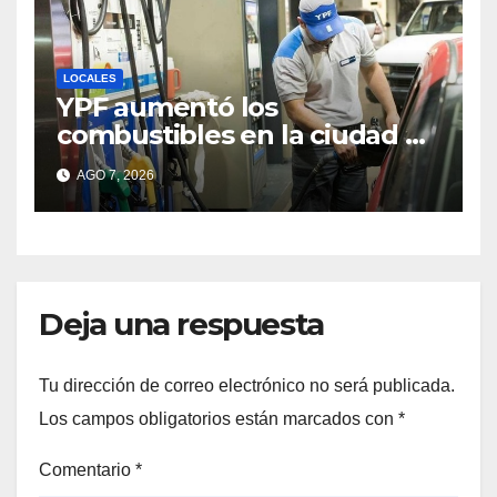
LOCALES
YPF aumentó los
combustibles en la ciudad de
Santa Fe: la nafta súper
AGO 7, 2026
superó los $2.100 y llenar el
tanque cuesta más de
$94.000
Deja una respuesta
Tu dirección de correo electrónico no será publicada.
Los campos obligatorios están marcados con
*
Comentario
*