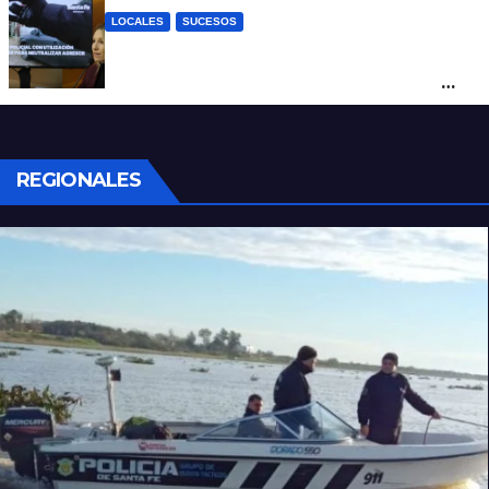
LOCALES
SUCESOS
Con una pistola Taser, la Policía redujo a
un hombre que amenazaba a su padre
con un arma blanca en la ruta 168
REGIONALES