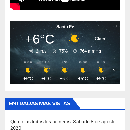
Santa Fe
+6°C
Claro
2 m/s
75%
764
mmHg
03:00
04:00
05:00
06:00
07:00
08:00
‹
›
+6°C
+6°C
+6°C
+5°C
+5°C
+5°C
ENTRADAS MAS VISTAS
Quinielas todos los números: Sábado 8 de agosto
2020