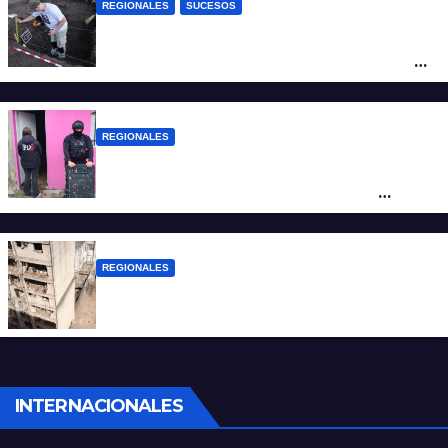
REGIONALES
SUCESOS
Hallaron los primeros restos humanos en
la investigación por la Masacre Indígena
de San Antonio de Obligado
REGIONALES
Detuvieron en Rosario a “Yaka”, buscado
por un homicidio y otros hechos de
violencia armada
REGIONALES
A 13 años de la tragedia de Salta 2141
INTERNACIONALES