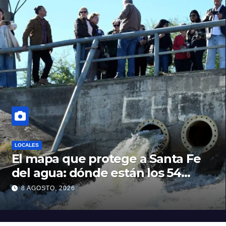
LOCALES
El mapa que protege a Santa Fe
del agua: dónde están los 54
puntos de bombeo
8 AGOSTO, 2026