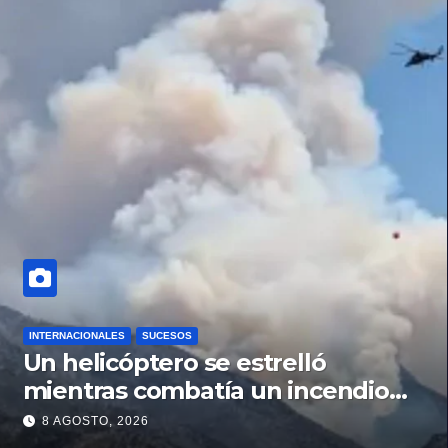
INTERNACIONALES
SUCESOS
Un helicóptero se estrelló
mientras combatía un incendio
forestal en Utah
8 AGOSTO, 2026