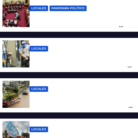
LOCALES
PANORAMA POLÍTICO
Diputados empieza en comisiones el
debate sobre el sistema electoral de
Santa Fe
LOCALES
YPF aumentó los combustibles en la
ciudad de Santa Fe: la nafta súper superó
los $2.100 y llenar el tanque cuesta más
de $94.000
LOCALES
Pullaro y empresarios viajan a Chile para
posicionar los puertos del sur de Santa Fe
como salida para las exportaciones
mineras
LOCALES