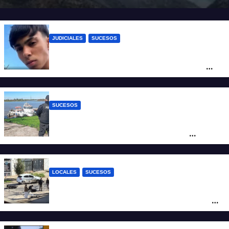
JUDICIALES
SUCESOS
Caso Jeremías Monzón: la Fiscalía amplió
la imputación contra la menor acusada
del crimen y la causa se encamina al
juicio por jurados
SUCESOS
Triste confirmación: el cuerpo hallado a la
altura del club Náutico Sur es el de
Fernando Cappi, el kitesurfista buscado
intensamente
LOCALES
SUCESOS
Violento choque entre un auto y una
moto en barrio Alvear: una mujer quedó
tendida sobre la calzada