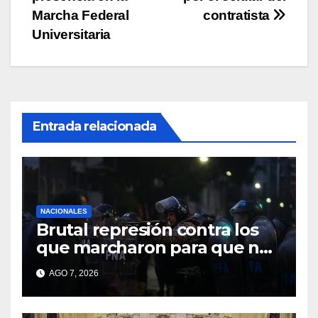
de
Marcha Federal
contratista
entradas
Universitaria
Entrada relacionada
NACIONALES
Brutal represión contra los
que marcharon para que no
se venda la patria
AGO 7, 2026