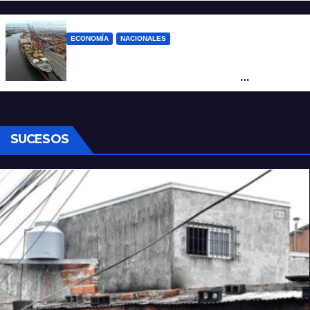
cortes y desvíos
ECONOMÍA
NACIONALES
Otra derrota de Milei: el Gobierno
formalizó la marcha atrás con la
desregulación del practicaje
SUCESOS