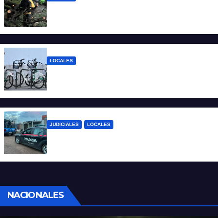
El temporal dejó 59 reclamos en Santa Fe
y continúan los operativos municipales
LOCALES
Santa Fe: la bici pública ya supera los 670
mil viajes y suma nuevas estaciones
JUDICIALES
LOCALES
Detuvieron a un joven por tentativa de
homicidio en barrio 12 de Octubre
NACIONALES