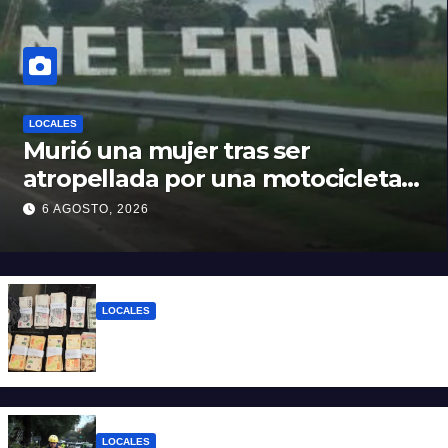
LOCALES
Murió una mujer tras ser
atropellada por una motocicleta
en Nelson
6 AGOSTO, 2026
LOCALES
Detuvieron a un joven de 22 años con 700
gramos de cocaína
LOCALES