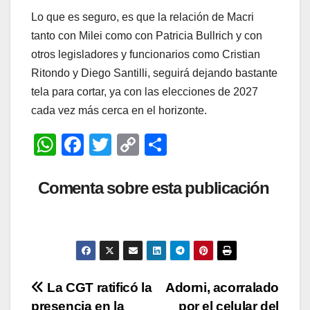
Lo que es seguro, es que la relación de Macri
tanto con Milei como con Patricia Bullrich y con
otros legisladores y funcionarios como Cristian
Ritondo y Diego Santilli, seguirá dejando bastante
tela para cortar, ya con las elecciones de 2027
cada vez más cerca en el horizonte.
W
F
T
C
C
h
a
wi
o
o
at
c
tt
p
m
Comenta sobre esta publicación
s
e
er
y
p
A
b
Li
ar
p
o
n
tir
p
o
k
Navegación
La CGT ratificó la
Adorni, acorralado
k
presencia en la
por el celular del