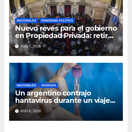
NACIONALES
PANORAMA POLÍTICO
Nuevo revés para el gobierno
en Propiedad Privada: retiró
el capítulo que pretendía
AGO 7, 2026
modificar la Ley de Manejo
del Fuego
NACIONALES
SUCESOS
Un argentino contrajo
hantavirus durante un viaje
por Europa y permanece
AGO 6, 2026
aislado en España