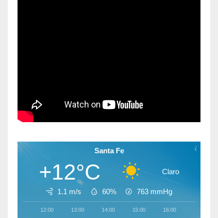
Santa Fe
+12°C
Claro
1.1 m/s
60%
763
mmHg
12:00
13:00
14:00
15:00
16:00
17:00