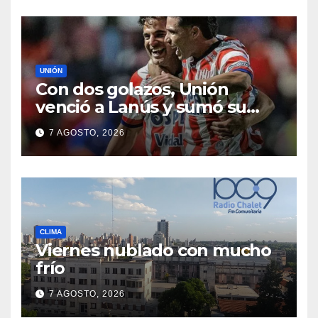
UNIÓN
Con dos golazos, Unión
venció a Lanús y sumó su
primer triunfo en el Clausura
7 AGOSTO, 2026
CLIMA
Viernes nublado con mucho
frío
7 AGOSTO, 2026