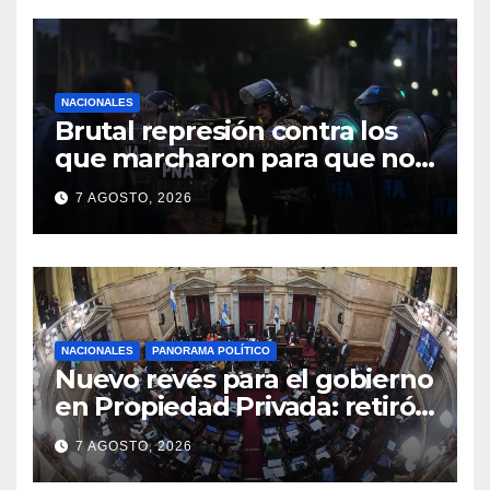
NACIONALES
Brutal represión contra los
que marcharon para que no
se venda la patria
7 AGOSTO, 2026
NACIONALES
PANORAMA POLÍTICO
Nuevo revés para el gobierno
en Propiedad Privada: retiró
el capítulo que pretendía
7 AGOSTO, 2026
modificar la Ley de Manejo
del Fuego