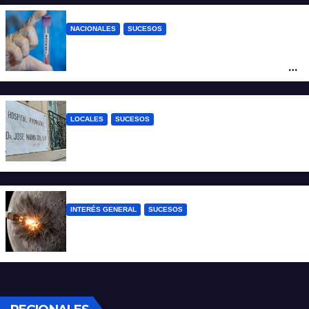
NACIONALES
SUCESOS
Un argentino contrajo hantavirus durante
un viaje por Europa y permanece aislado
en España
LOCALES
SUCESOS
Un joven fue baleado tras una discusión
en un partido de fútbol en Colastiné Norte
INTERÉS GENERAL
SUCESOS
La NASA confirmó que un cohete de
SpaceX impactó en la Luna