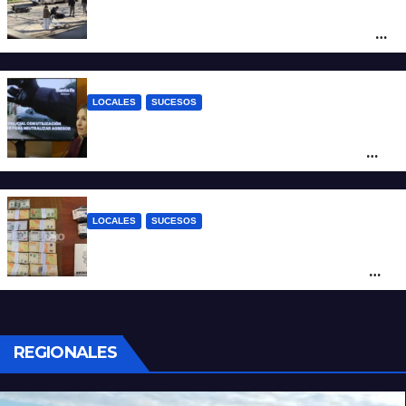
Violento choque entre un auto y una
moto en barrio Alvear: una mujer quedó
tendida sobre la calzada
LOCALES
SUCESOS
Con una pistola Taser, la Policía redujo a
un hombre que amenazaba a su padre
con un arma blanca en la ruta 168
LOCALES
SUCESOS
Denunció a su inquilino por movimientos
sospechosos y la Policía secuestró más
de 700 gramos de cocaína
REGIONALES