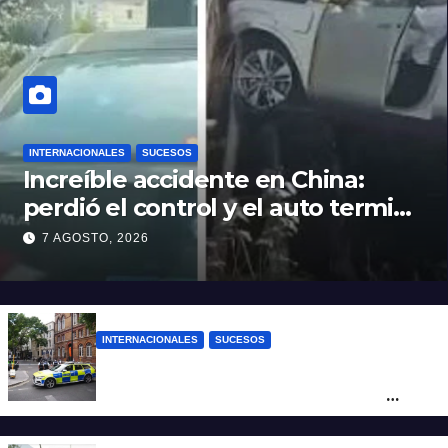
INTERNACIONALES
SUCESOS
Increíble accidente en China:
perdió el control y el auto terminó
incrustado en un árbol
7 AGOSTO, 2026
INTERNACIONALES
SUCESOS
Pánico en el centro de Londres: una
mujer atacó e hirió con unas tijeras a
cuatro hombres