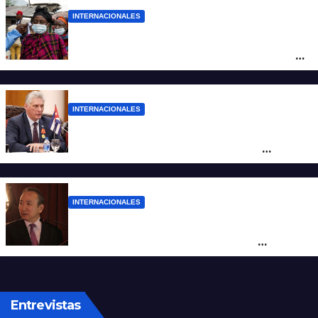
INTERNACIONALES
Alarma mundial por el brote de Ébola en
África: temen que el virus esté mutando
tras superar los 4.000 casos
INTERNACIONALES
“Es un genocidio”: Díaz-Canel repudió el
bloqueo a Cuba, apuntó a Trump y
reclamó condenas internacionales
INTERNACIONALES
La Embajada de China en Argentina
apuntó contra Estados Unidos por
“obstrucción”
Entrevistas