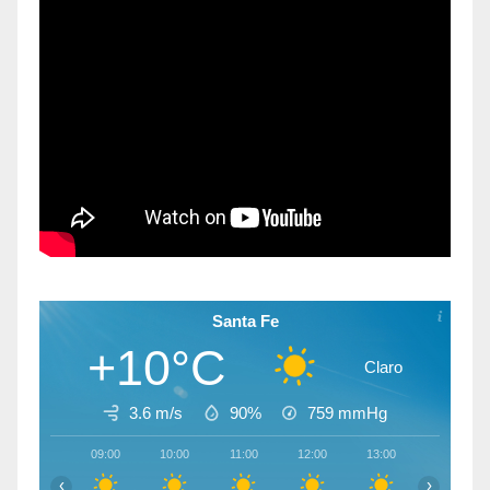
Santa Fe
+10°C
Claro
3.6 m/s
90%
759
mmHg
09:00
10:00
11:00
12:00
13:00
14:00
‹
›