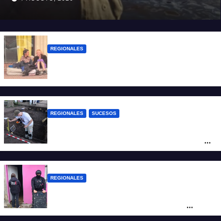
REGIONALES
Zulma Lobato fue encontrada en
situación de calle en Paraná
REGIONALES
SUCESOS
Hallaron los primeros restos humanos en
la investigación por la Masacre Indígena
de San Antonio de Obligado
REGIONALES
Detuvieron en Rosario a “Yaka”, buscado
por un homicidio y otros hechos de
violencia armada