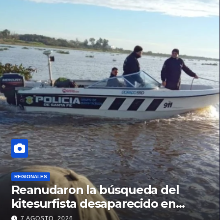
REGIONALES
Reanudaron la búsqueda del
kitesurfista desaparecido en
aguas de la Laguna Setúbal
7 AGOSTO, 2026