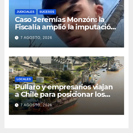
JUDICIALES
SUCESOS
Caso Jeremías Monzón: la
Fiscalía amplió la imputación
contra la menor acusada del
7 AGOSTO, 2026
crimen y la causa se
encamina al juicio por jurados
LOCALES
Pullaro y empresarios viajan
a Chile para posicionar los
puertos del sur de Santa Fe
7 AGOSTO, 2026
como salida para las
exportaciones mineras