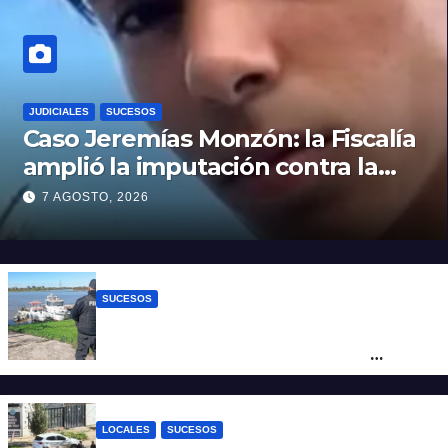
JUDICIALES
SUCESOS
Caso Jeremías Monzón: la Fiscalía
amplió la imputación contra la
menor acusada del crimen y la
7 AGOSTO, 2026
causa se encamina al juicio por
jurados
SUCESOS
Triste confirmación: el cuerpo hallado a la
altura del club Náutico Sur es el de
Fernando Cappi, el kitesurfista buscado
intensamente
LOCALES
SUCESOS