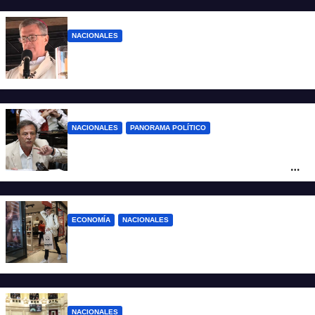
NACIONALES
“El sueldo no alcanza”: duro mensaje de
García Cuerva en San Cayetano
NACIONALES
PANORAMA POLÍTICO
La furia de Oscar Zago con Federico
Sturzenegger: “Se cree que somos títeres
o estúpidos”
ECONOMÍA
NACIONALES
La inflación de julio en CABA se disparó al
2,9%: ¿qué va a pasar a nivel nacional?
NACIONALES