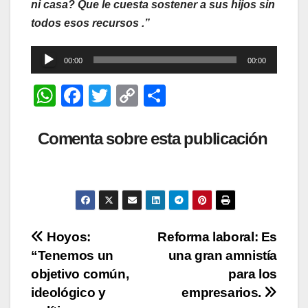
ni casa? Que le cuesta sostener a sus hijos sin
todos esos recursos .”
Reproductor
00:00
00:00
de
W
F
T
C
C
audio
h
a
wi
o
o
at
c
tt
p
m
Comenta sobre esta publicación
s
e
er
y
p
A
b
Li
ar
p
o
n
tir
p
o
k
Navegación
Hoyos:
Reforma laboral: Es
k
“Tenemos un
una gran amnistía
de
objetivo común,
para los
entradas
ideológico y
empresarios.