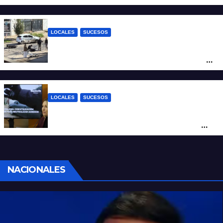
sociales y sindicales
LOCALES
SUCESOS
Violento choque entre un auto y una
moto en barrio Alvear: una mujer quedó
tendida sobre la calzada
LOCALES
SUCESOS
Con una pistola Taser, la Policía redujo a
un hombre que amenazaba a su padre
con un arma blanca en la ruta 168
NACIONALES