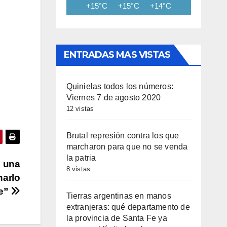
+15°C
+15°C
+14°C
+12°C
+12
iba/abajo
a
entar
ENTRADAS MAS VISTAS
minuir
Quinielas todos los números:
umen.
Viernes 7 de agosto 2020
12 vistas
Brutal represión contra los que
marcharon para que no se venda
la patria
 una
8 vistas
narlo
pe”
Tierras argentinas en manos
extranjeras: qué departamento de
la provincia de Santa Fe ya