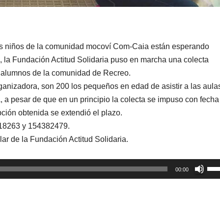
los niños de la comunidad mocoví Com-Caia están esperando
s, la Fundación Actitud Solidaria puso en marcha una colecta
los alumnos de la comunidad de Recreo.
ganizadora, son 200 los pequeños en edad de asistir a las aula
 a pesar de que en un principio la colecta se impuso con fecha
pción obtenida se extendió el plazo.
218263 y 154382479.
ar de la Fundación Actitud Solidaria.
Util
00:00
las
tec
de
fle