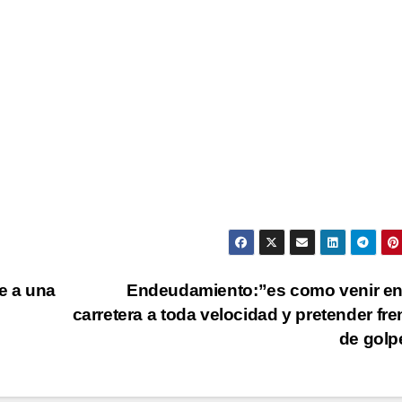
arr
par
aum
o
dis
el
vol
e a una
Endeudamiento:”es como venir en
carretera a toda velocidad y pretender fre
de gol