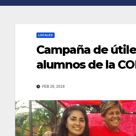
n
r
k
t
i
LOCALES
r
Campaña de útile
alumnos de la C
FEB 26, 2018