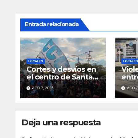
Entrada relacionada
LOCALES
LOCALES
Cortes y desvíos en
Viol
el centro de Santa
entr
Fe por una marcha
moto
AGO 7, 2026
AGO 7
de organizaciones
Alve
sociales y sindicales
qued
sobr
Deja una respuesta