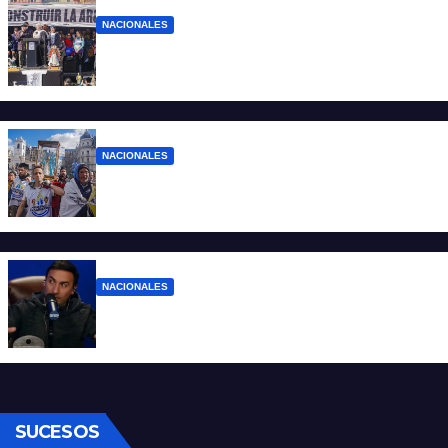
NACIONALES
“No aceptamos esta Argentina para unos
pocos”
NACIONALES
Ruegos por el trabajo que falta y para el
que lo tiene, que el sueldo alcance
NACIONALES
Denuncian al conductor del streaming
Carajo por dichos discriminatorios
SUCESOS