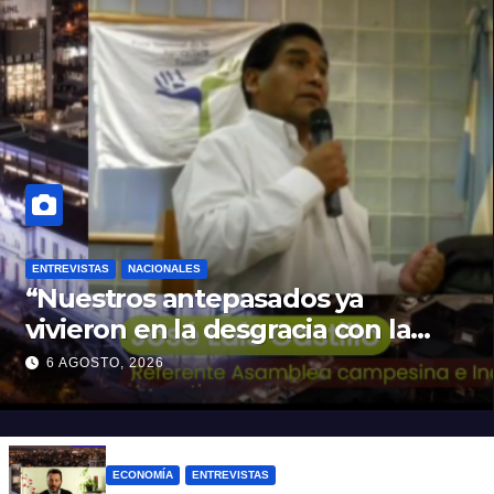
ENTREVISTAS
NACIONALES
“Nuestros antepasados ya
vivieron en la desgracia con la
Forestal algo que quizás se
6 AGOSTO, 2026
repita”
ECONOMÍA
ENTREVISTAS