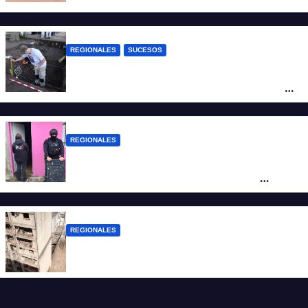
REGIONALES
SUCESOS
Hallaron los primeros restos humanos en
la investigación por la Masacre Indígena
de San Antonio de Obligado
REGIONALES
Detuvieron en Rosario a “Yaka”, buscado
por un homicidio y otros hechos de
violencia armada
REGIONALES
A 13 años de la tragedia de Salta 2141