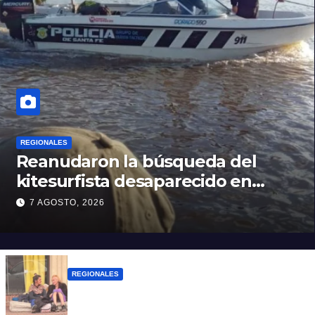
REGIONALES
Reanudaron la búsqueda del
kitesurfista desaparecido en
aguas de la Laguna Setúbal
7 AGOSTO, 2026
REGIONALES
Zulma Lobato fue encontrada en
situación de calle en Paraná