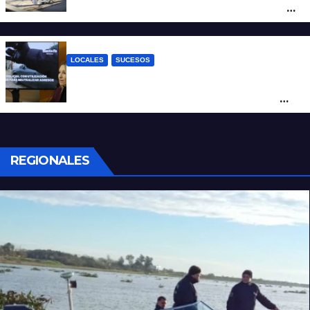
moto en barrio Alvear: una mujer quedó
tendida sobre la calzada
LOCALES
SUCESOS
Con una pistola Taser, la Policía redujo a
un hombre que amenazaba a su padre
con un arma blanca en la ruta 168
REGIONALES