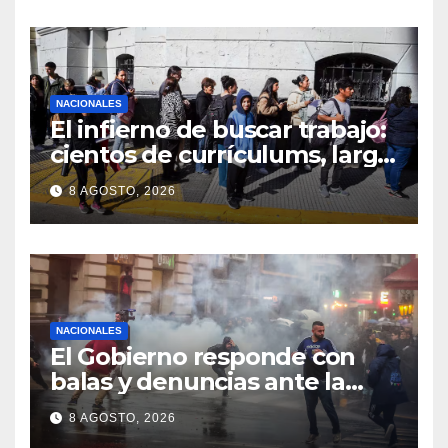
NACIONALES
El infierno de buscar trabajo:
cientos de currículums, larga
espera y menos puestos
8 AGOSTO, 2026
registrados
NACIONALES
El Gobierno responde con
balas y denuncias ante la
protesta
8 AGOSTO, 2026