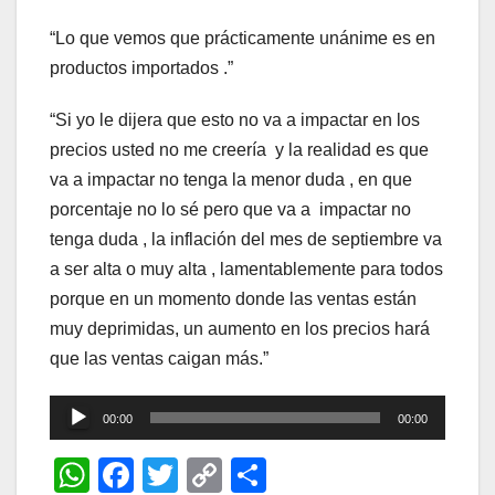
“Lo que vemos que prácticamente unánime es en
productos importados .”
“Si yo le dijera que esto no va a impactar en los
precios usted no me creería y la realidad es que
va a impactar no tenga la menor duda , en que
porcentaje no lo sé pero que va a impactar no
tenga duda , la inflación del mes de septiembre va
a ser alta o muy alta , lamentablemente para todos
porque en un momento donde las ventas están
muy deprimidas, un aumento en los precios hará
que las ventas caigan más.”
Reproductor
00:00
00:00
de
W
F
T
C
C
audio