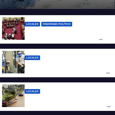
LOCALES
PANORAMA POLÍTICO
Diputados empieza en comisiones el
debate sobre el sistema electoral de
Santa Fe
LOCALES
YPF aumentó los combustibles en la
ciudad de Santa Fe: la nafta súper superó
los $2.100 y llenar el tanque cuesta más
de $94.000
LOCALES
Pullaro y empresarios viajan a Chile para
posicionar los puertos del sur de Santa Fe
como salida para las exportaciones