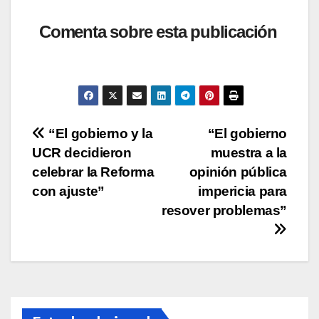
h
a
wi
o
o
at
c
tt
p
m
Comenta sobre esta publicación
s
e
er
y
p
A
b
Li
ar
p
o
n
tir
p
o
k
Navegación
“El gobierno y la
“El gobierno
k
UCR decidieron
muestra a la
de
celebrar la Reforma
opinión pública
entradas
con ajuste”
impericia para
resover problemas”