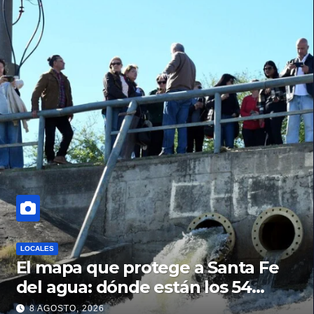
LOCALES
El mapa que protege a Santa Fe
del agua: dónde están los 54
puntos de bombeo
8 AGOSTO, 2026