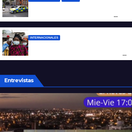
Pánico en el centro de Londres: una
mujer atacó e hirió con unas tijeras a
cuatro hombres
INTERNACIONALES
Alarma mundial por el brote de Ébola en
África: temen que el virus esté mutando
tras superar los 4.000 casos
Entrevistas