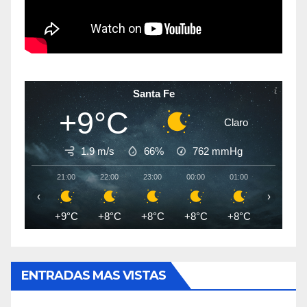
Santa Fe
+9°C
Claro
1.9 m/s
66%
762
mmHg
21:00
22:00
23:00
00:00
01:00
02:00
‹
›
+9°C
+8°C
+8°C
+8°C
+8°C
+7°C
ENTRADAS MAS VISTAS