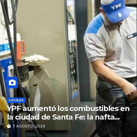
LOCALES
YPF aumentó los combustibles en
la ciudad de Santa Fe: la nafta
súper superó los $2.100 y llenar el
7 AGOSTO, 2026
tanque cuesta más de $94.000