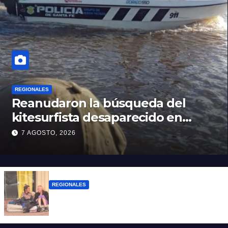
REGIONALES
Reanudaron la búsqueda del
kitesurfista desaparecido en
aguas de la Laguna Setúbal
7 AGOSTO, 2026
REGIONALES
Zulma Lobato fue encontrada en
situación de calle en Paraná