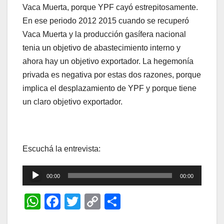
Vaca Muerta, porque YPF cayó estrepitosamente.
En ese periodo 2012 2015 cuando se recuperó
Vaca Muerta y la producción gasífera nacional
tenia un objetivo de abastecimiento interno y
ahora hay un objetivo exportador. La hegemonía
privada es negativa por estas dos razones, porque
implica el desplazamiento de YPF y porque tiene
un claro objetivo exportador.
Escuchá la entrevista:
Reproductor
00:00
00:00
de
W
F
T
C
C
audio
h
a
wi
o
o