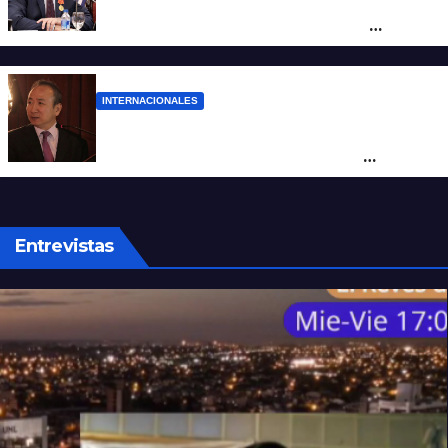
“Es un genocidio”: Díaz-Canel repudió el
bloqueo a Cuba, apuntó a Trump y
reclamó condenas internacionales
INTERNACIONALES
La Embajada de China en Argentina
apuntó contra Estados Unidos por
“obstrucción”
Entrevistas