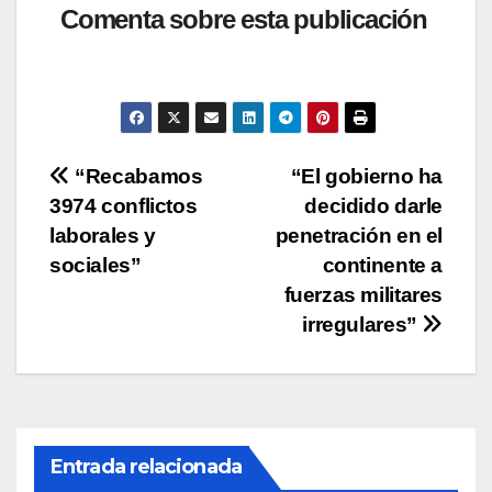
at
c
tt
p
m
Comenta sobre esta publicación
s
e
er
y
p
A
b
Li
ar
p
o
n
tir
p
o
k
Navegación
“Recabamos
“El gobierno ha
k
3974 conflictos
decidido darle
de
laborales y
penetración en el
entradas
sociales”
continente a
fuerzas militares
irregulares”
Entrada relacionada