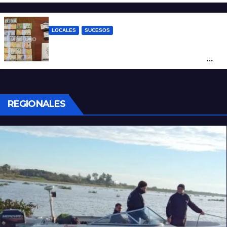
con un arma blanca en la ruta 168
LOCALES
SUCESOS
Denunció a su inquilino por movimientos
sospechosos y la Policía secuestró más
de 700 gramos de cocaína
REGIONALES