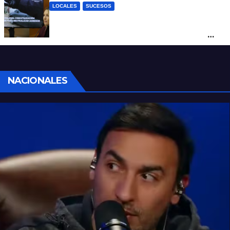
LOCALES
SUCESOS
Con una pistola Taser, la Policía redujo a
un hombre que amenazaba a su padre
con un arma blanca en la ruta 168
NACIONALES