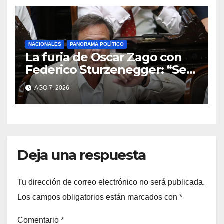
NACIONALES
PANORAMA POLÍTICO
La furia de Oscar Zago con
Federico Sturzenegger: “Se
cree que somos títeres o
AGO 7, 2026
estúpidos”
Deja una respuesta
Tu dirección de correo electrónico no será publicada.
Los campos obligatorios están marcados con
*
Comentario
*