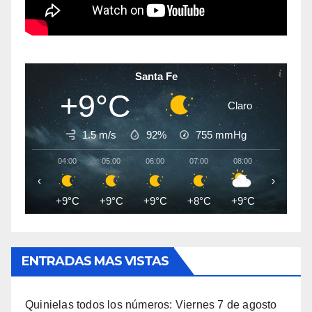
Santa Fe
+9°C
Claro
1.5 m/s
92%
755
mmHg
04:00
05:00
06:00
07:00
08:00
09:00
‹
›
+9°C
+9°C
+9°C
+8°C
+9°C
+10°C
ENTRADAS MAS VISTAS
Quinielas todos los números: Viernes 7 de agosto