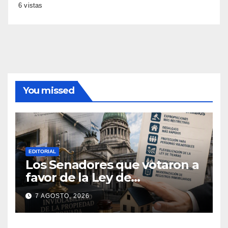
6 vistas
You missed
EDITORIAL
Los Senadores que votaron a
favor de la Ley de
extranjerización de tierras
7 AGOSTO, 2026