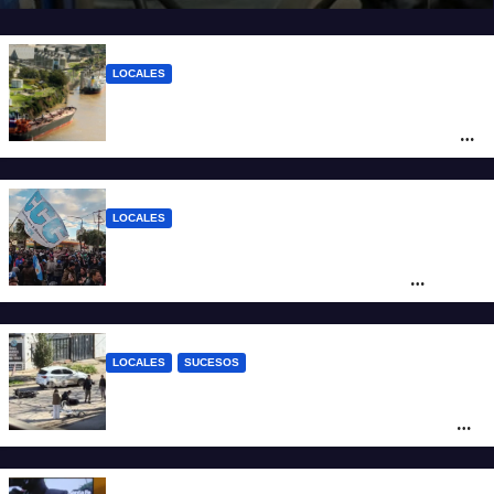
LOCALES
Pullaro y empresarios viajan a Chile para
posicionar los puertos del sur de Santa Fe
como salida para las exportaciones
mineras
LOCALES
Cortes y desvíos en el centro de Santa Fe
por una marcha de organizaciones
sociales y sindicales
LOCALES
SUCESOS
Violento choque entre un auto y una
moto en barrio Alvear: una mujer quedó
tendida sobre la calzada