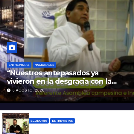
ENTREVISTAS
NACIONALES
“Nuestros antepasados ya
vivieron en la desgracia con la
Forestal algo que quizás se
6 AGOSTO, 2026
repita”
ECONOMÍA
ENTREVISTAS
Rovelli: “El superavit fiscal de Mieli es