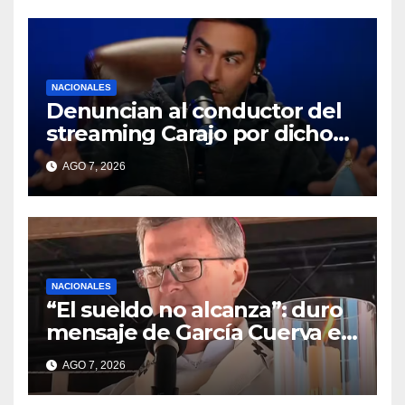
NACIONALES
Denuncian al conductor del
streaming Carajo por dichos
discriminatorios
AGO 7, 2026
NACIONALES
“El sueldo no alcanza”: duro
mensaje de García Cuerva en
San Cayetano
AGO 7, 2026