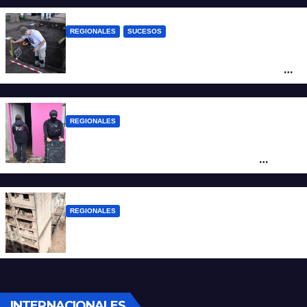
REGIONALES
SUCESOS
Hallaron los primeros restos humanos en
la investigación por la Masacre Indígena
de San Antonio de Obligado
REGIONALES
Detuvieron en Rosario a “Yaka”, buscado
por un homicidio y otros hechos de
violencia armada
REGIONALES
A 13 años de la tragedia de Salta 2141
INTERNACIONALES