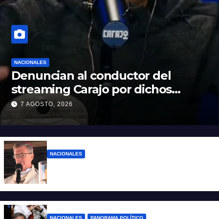
NACIONALES
Denuncian al conductor del
streaming Carajo por dichos
discriminatorios
7 AGOSTO, 2026
NACIONALES
“El sueldo no alcanza”: duro mensaje de
García Cuerva en San Cayetano
NACIONALES
PANORAMA POLÍTICO