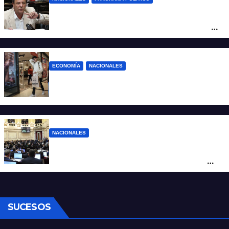
La furia de Oscar Zago con Federico
Sturzenegger: “Se cree que somos títeres
o estúpidos”
ECONOMÍA
NACIONALES
La inflación de julio en CABA se disparó al
2,9%: ¿qué va a pasar a nivel nacional?
NACIONALES
Ley de Propiedad Privada: cómo votaron
Losada, Galaretto y Lewandowski en el
Senado
SUCESOS