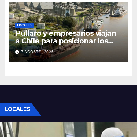
LOCALES
Pullaro y empresarios viajan
a Chile para posicionar los
puertos del sur de Santa Fe
7 AGOSTO, 2026
como salida para las
exportaciones mineras
LOCALES